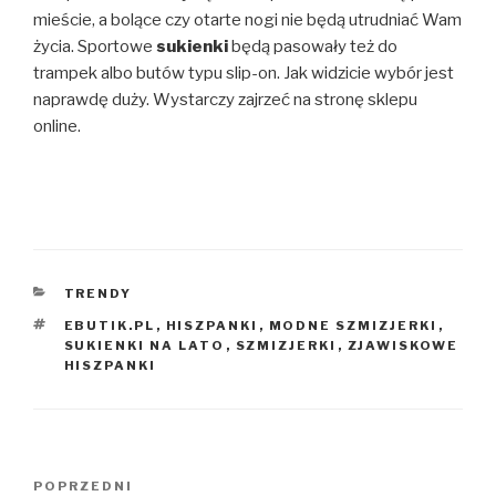
mieście, a bolące czy otarte nogi nie będą utrudniać Wam
życia. Sportowe
sukienki
będą pasowały też do
trampek albo butów typu slip-on. Jak widzicie wybór jest
naprawdę duży. Wystarczy zajrzeć na stronę sklepu
online.
KATEGORIE
TRENDY
TAGI
EBUTIK.PL
,
HISZPANKI
,
MODNE SZMIZJERKI
,
SUKIENKI NA LATO
,
SZMIZJERKI
,
ZJAWISKOWE
HISZPANKI
Nawigacja
Poprzedni
POPRZEDNI