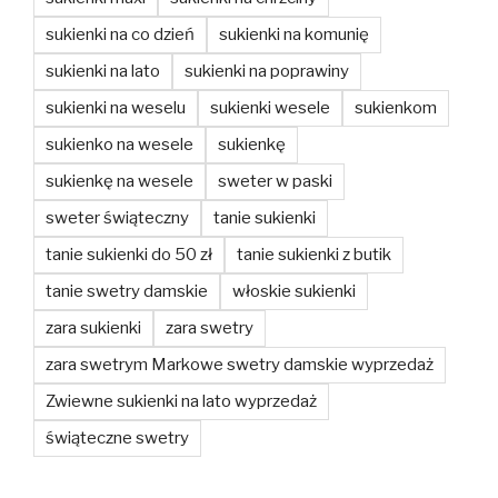
sukienki na co dzień
sukienki na komunię
sukienki na lato
sukienki na poprawiny
sukienki na weselu
sukienki wesele
sukienkom
sukienko na wesele
sukienkę
sukienkę na wesele
sweter w paski
sweter świąteczny
tanie sukienki
tanie sukienki do 50 zł
tanie sukienki z butik
tanie swetry damskie
włoskie sukienki
zara sukienki
zara swetry
zara swetrym Markowe swetry damskie wyprzedaż
Zwiewne sukienki na lato wyprzedaż
świąteczne swetry