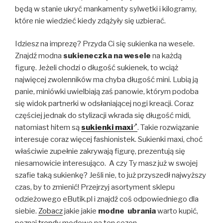
będą w stanie ukryć mankamenty sylwetki i kilogramy,
które nie wiedzieć kiedy zdążyły się uzbierać.
Idziesz na imprezę? Przyda Ci się sukienka na wesele.
Znajdź modna
sukieneczka na wesele
na każdą
figurę. Jeżeli chodzi o długość sukienek, to wciąż
najwięcej zwolenników ma chyba długość mini. Lubią ją
panie, miniówki uwielbiają zaś panowie, którym podoba
się widok partnerki w odsłaniającej nogi kreacji. Coraz
częściej jednak do stylizacji wkrada się długość midi,
natomiast hitem są
sukienki maxi
. Takie rozwiązanie
interesuje coraz więcej fashionistek. Sukienki maxi, choć
właściwie zupełnie zakrywają figurę, prezentują się
niesamowicie interesująco. A czy Ty masz już w swojej
szafie taką sukienkę? Jeśli nie, to już przyszedł najwyższy
czas, by to zmienić! Przejrzyj asortyment sklepu
odzieżowego eButik.pl i znajdź coś odpowiedniego dla
siebie.
Zobacz
jakie jakie
modne ubrania
warto kupić,