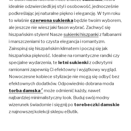
idealnie odzwierciedli jej styl i osobowość, jednocześnie
podkreślając jej naturalne piękno i elegancję. W tym roku
to właśnie
czerwona sukienka
będzie twoim wyborem,
ale jeszcze nie wiesz jaki fason wybrać. Zachwyć się
hiszpańskim stylem! Nasze
sukienki hiszpanki
z falbanami
i marszczeniami to czysta elegancja i romantyzm.
Zainspiruj się hiszpańskim klimatem i poczuj się jak
hiszpańska piękność. Idealne na romantyczne randki czy
specjalne wydarzenia, te
letni sukienki
z odkrytymi
ramionami zapewnią Ci efektowny i wyjątkowy wygląd.
Nowoczesne kobiece stylizacje nie mogą się odbyć bez
efektownych dodatków. Odpowiednio dobrana moda
torba damska
może odmienić każdy, nawet
najbardziej minimalistyczny look. Buduj swój modny
wizerunek świadomie i sięgnij po
torebeczki damskie
z najnowszej kolekcji sklepu eButik.