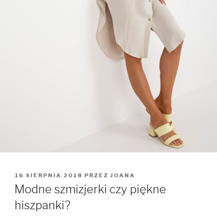
OPUBLIKOWANE
16 SIERPNIA 2018
PRZEZ
JOANA
W
Modne szmizjerki czy piękne
hiszpanki?