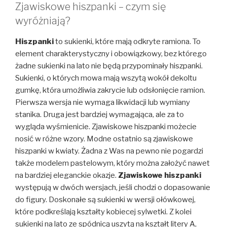
Zjawiskowe hiszpanki – czym się
wyróżniają?
Hiszpanki
to sukienki, które mają odkryte ramiona. To
element charakterystyczny i obowiązkowy, bez którego
żadne sukienki na lato nie będą przypominały hiszpanki.
Sukienki, o których mowa mają wszytą wokół dekoltu
gumkę, która umożliwia zakrycie lub odsłonięcie ramion.
Pierwsza wersja nie wymaga likwidacji lub wymiany
stanika. Druga jest bardziej wymagająca, ale za to
wygląda wyśmienicie. Zjawiskowe hiszpanki możecie
nosić w różne wzory. Modne ostatnio są zjawiskowe
hiszpanki w kwiaty. Żadna z Was na pewno nie pogardzi
także modelem pastelowym, który można założyć nawet
na bardziej eleganckie okazje.
Zjawiskowe hiszpanki
występują w dwóch wersjach, jeśli chodzi o dopasowanie
do figury. Doskonałe są sukienki w wersji ołówkowej,
które podkreślają kształty kobiecej sylwetki. Z kolei
sukienki na lato ze spódnicą uszytą na kształt litery A,