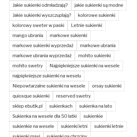
Jakie sukienki odmładzają?
jakie sukienki są modne
Jakie sukienki wyszczuplają?
kolorowe sukienki
kolorowy sweter w paski
Letnie sukienki
mango ubrania
markowe sukienki
markowe sukienki wyprzedaż
markowe ubrania
markowe ubrania wyprzedaż
mohito sukienki
mohito swetry
Najpiękniejsze sukienki na wesele
najpiękniejsze sukienki na weselu
Niepowtarzalne sukienki na wesele
orsay sukienki
quiosque sukienki
reserved swetry
sklep ebutik.pl
sukienkach
sukienka na lato
Sukienka na wesele dla 50 latki
sukienkie
sukienkie na wesele
sukienki letni
sukienki letnie
sukienki maxi
sukienki na chrzciny