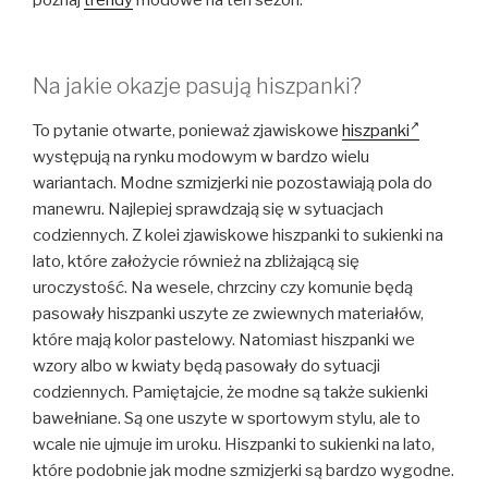
poznaj
trendy
modowe na ten sezon.
Na jakie okazje pasują hiszpanki?
To pytanie otwarte, ponieważ zjawiskowe
hiszpanki
występują na rynku modowym w bardzo wielu
wariantach. Modne szmizjerki nie pozostawiają pola do
manewru. Najlepiej sprawdzają się w sytuacjach
codziennych. Z kolei zjawiskowe hiszpanki to sukienki na
lato, które założycie również na zbliżającą się
uroczystość. Na wesele, chrzciny czy komunie będą
pasowały hiszpanki uszyte ze zwiewnych materiałów,
które mają kolor pastelowy. Natomiast hiszpanki we
wzory albo w kwiaty będą pasowały do sytuacji
codziennych. Pamiętajcie, że modne są także sukienki
bawełniane. Są one uszyte w sportowym stylu, ale to
wcale nie ujmuje im uroku. Hiszpanki to sukienki na lato,
które podobnie jak modne szmizjerki są bardzo wygodne.