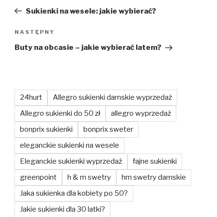
wpisu
wpis
Sukienki na wesele: jakie wybierać?
Następny
NASTĘPNY
wpis
Buty na obcasie – jakie wybierać latem?
24hurt
Allegro sukienki damskie wyprzedaż
Allegro sukienki do 50 zł
allegro wyprzedaż
bonprix sukienki
bonprix sweter
eleganckie sukienki na wesele
Eleganckie sukienki wyprzedaż
fajne sukienki
greenpoint
h & m swetry
hm swetry damskie
Jaka sukienka dla kobiety po 50?
Jakie sukienki dla 30 latki?