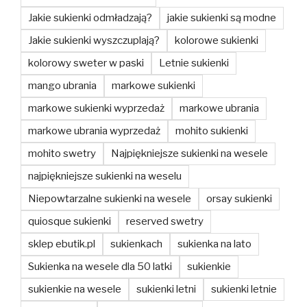
Jakie sukienki odmładzają?
jakie sukienki są modne
Jakie sukienki wyszczuplają?
kolorowe sukienki
kolorowy sweter w paski
Letnie sukienki
mango ubrania
markowe sukienki
markowe sukienki wyprzedaż
markowe ubrania
markowe ubrania wyprzedaż
mohito sukienki
mohito swetry
Najpiękniejsze sukienki na wesele
najpiękniejsze sukienki na weselu
Niepowtarzalne sukienki na wesele
orsay sukienki
quiosque sukienki
reserved swetry
sklep ebutik.pl
sukienkach
sukienka na lato
Sukienka na wesele dla 50 latki
sukienkie
sukienkie na wesele
sukienki letni
sukienki letnie