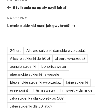
Poprzedni
wpisu
wpis
Stylizacja na upały czyli jaka?
Następny
NASTĘPNY
wpis
Letnie sukienki maxi jaką wybrać?
24hurt
Allegro sukienki damskie wyprzedaż
Allegro sukienki do 50 zł
allegro wyprzedaż
bonprix sukienki
bonprix sweter
eleganckie sukienki na wesele
Eleganckie sukienki wyprzedaż
fajne sukienki
greenpoint
h & m swetry
hm swetry damskie
Jaka sukienka dla kobiety po 50?
Jakie sukienki dla 30 latki?