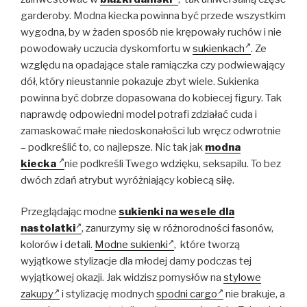
garderoby. Modna kiecka powinna być przede wszystkim
wygodna, by w żaden sposób nie krępowały ruchów i nie
powodowały uczucia dyskomfortu w
sukienkach
. Ze
względu na opadające stale ramiączka czy podwiewający
dół, który nieustannie pokazuje zbyt wiele. Sukienka
powinna być dobrze dopasowana do kobiecej figury. Tak
naprawdę odpowiedni model potrafi zdziałać cuda i
zamaskować małe niedoskonałości lub wręcz odwrotnie
– podkreślić to, co najlepsze. Nic tak jak
modna
kiecka
nie podkreśli Twego wdzięku, seksapilu. To bez
dwóch zdań atrybut wyróżniający kobiecą siłę.
Przeglądając modne
sukienki na wesele dla
nastolatki
, zanurzymy się w różnorodności fasonów,
kolorów i detali.
Modne sukienki
, które tworzą
wyjątkowe stylizacje dla młodej damy podczas tej
wyjątkowej okazji. Jak widzisz pomysłów na
stylowe
zakupy
i stylizację modnych
spodni cargo
nie brakuje, a