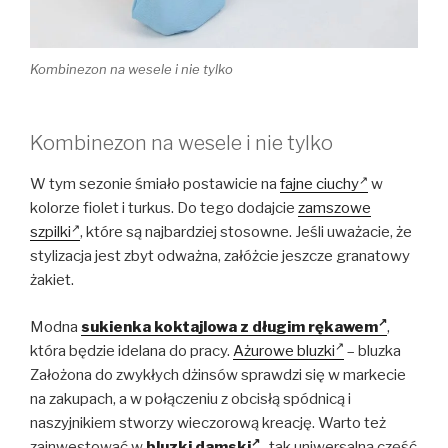
Kombinezon na wesele i nie tylko
Kombinezon na wesele i nie tylko
W tym sezonie śmiało postawicie na
fajne ciuchy
w
kolorze fiolet i turkus. Do tego dodajcie
zamszowe
szpilki
, które są najbardziej stosowne. Jeśli uważacie, że
stylizacja jest zbyt odważna, załóżcie jeszcze granatowy
żakiet.
Modna
sukienka koktajlowa z długim rękawem
,
która będzie idelana do pracy.
Ażurowe bluzki
– bluzka
Założona do zwykłych dżinsów sprawdzi się w markecie
na zakupach, a w połączeniu z obcisłą spódnicą i
naszyjnikiem stworzy wieczorową kreację. Warto też
zainwestować w
bluzki damski
, tak uniwersalną część