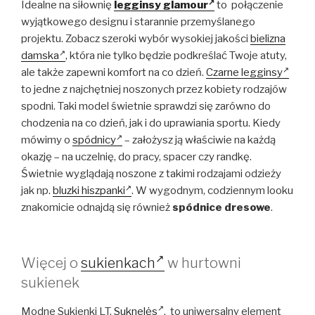
Idealne na siłownię
legginsy glamour
to połączenie
wyjątkowego designu i starannie przemyślanego
projektu. Zobacz szeroki wybór wysokiej jakości
bielizna
damska
, która nie tylko będzie podkreślać Twoje atuty,
ale także zapewni komfort na co dzień.
Czarne legginsy
to jedne z najchętniej noszonych przez kobiety rodzajów
spodni. Taki model świetnie sprawdzi się zarówno do
chodzenia na co dzień, jak i do uprawiania sportu. Kiedy
mówimy o
spódnicy
– założysz ją właściwie na każdą
okazję – na uczelnię, do pracy, spacer czy randkę.
Świetnie wyglądają noszone z takimi rodzajami odzieży
jak np.
bluzki hiszpanki
. W wygodnym, codziennym looku
znakomicie odnajdą się również
spódnice dresowe
.
Więcej o
sukienkach
w hurtowni
sukienek
Modne Sukienki LT.
Suknelės
, to uniwersalny element