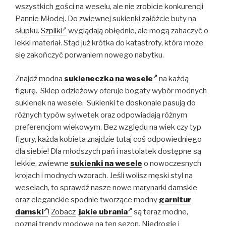
wszystkich gości na weselu, ale nie zrobicie konkurencji
Pannie Młodej. Do zwiewnej sukienki załóżcie buty na
słupku.
Szpilki
wyglądają obłędnie, ale mogą zahaczyć o
lekki materiał. Stąd już krótka do katastrofy, która może
się zakończyć porwaniem nowego nabytku.
Znajdź modna
sukieneczka na wesele
na każdą
figurę. Sklep odzieżowy oferuje bogaty wybór modnych
sukienek na wesele. Sukienki te doskonale pasują do
różnych typów sylwetek oraz odpowiadają różnym
preferencjom wiekowym. Bez względu na wiek czy typ
figury, każda kobieta znajdzie tutaj coś odpowiedniego
dla siebie! Dla młodszych pań i nastolatek dostępne są
lekkie, zwiewne
sukienki na wesele
o nowoczesnych
krojach i modnych wzorach. Jeśli wolisz męski styl na
weselach, to sprawdź nasze nowe marynarki damskie
oraz eleganckie spodnie tworzące modny
garnitur
damski
!
Zobacz
jakie ubrania
są teraz modne,
poznaj trendy modowe na ten sezon. Niedrogie i