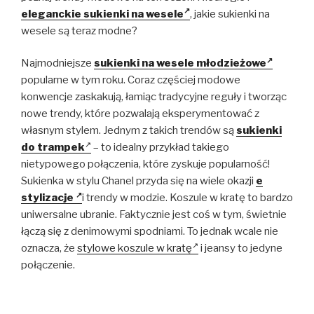
eleganckie sukienki na wesele
, j
akie sukienki na
wesele są teraz modne?
Najmodniejsze
sukienki na wesele młodzieżowe
popularne w tym roku. Coraz częściej modowe
konwencje zaskakują, łamiąc tradycyjne reguły i tworząc
nowe trendy, które pozwalają eksperymentować z
własnym stylem. Jednym z takich trendów są
sukienki
do trampek
– to idealny przykład takiego
nietypowego połączenia, które zyskuje popularność!
Sukienka w stylu Chanel przyda się na wiele okazji
e
stylizacje
i trendy w modzie. Koszule w kratę to bardzo
uniwersalne ubranie. Faktycznie jest coś w tym, świetnie
łączą się z denimowymi spodniami. To jednak wcale nie
oznacza, że
stylowe koszule w kratę
i jeansy to jedyne
połączenie.