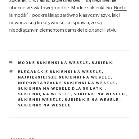
sukienki, EN.
Fashionable dresses
są niezmiennie
obecne w światowej modzie. Modne sukienki Ro.
Rochii
la modă
, podkreślając zarówno klasyczny szyk, jak i
nowoczesną kreatywność, co sprawia, że są
nieodłącznym elementem damskiej elegancji i stylu.
KATEGORIE
MODNE SUKIENKI NA WESELE
,
SUKIENKI
TAGI
ELEGANCKIE SUKIENKI NA WESELE
,
NAJPIĘKNIEJSZE SUKIENKI NA WESELE
,
NIEPOWTARZALNE SUKIENKI NA WESELE
,
SUKIENKA NA WESELE DLA 50 LATKI
,
SUKIENKĘ NA WESELE
,
SUKIENKI NA WESELU
,
SUKIENKI WESELE
,
SUKIENKIE NA WESELE
,
SUKIENKO NA WESELE
Nawigacja
POPRZEDNI