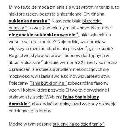
Mimo tego, że moda zmienia się w zawrotnym tempie, to
niektóre rzeczy pozostają niezmienne. Oryginalna
sukienka damska
, klasyczna biała
bluzeczka
damska
, to wciąż absolutny must – have. Niedrogie i
eleganckie sukienki na wesele
, j
akie sukienki na
wesele są teraz modne? Najmodniejsze ubrania w
większych rozmiarach,
ubrania plus size
, gdzie kupić?
Bogactwo stylów, wzorów i fasonów dostępnych w
ubrania plus size
ukazuje, że moda XXL nie tylko nie zna
ograniczeń, ale staje się źródłem niekończących się
możliwości wyrażania swojego indywidualnego stylu.
Polecamy
Tanie butiki online
zobacz różne fasony,
wzory i kolory, które pozwolą Ci tworzyć oryginalne i
stylowe stylizacje. Wybierz
fajne tanie bluzy
damskie
, aby dodać odrobinę luzu i wygody do swojej
codziennej garderoby.
Modne w tym sezonie
sukienki na co dzień tanio
.