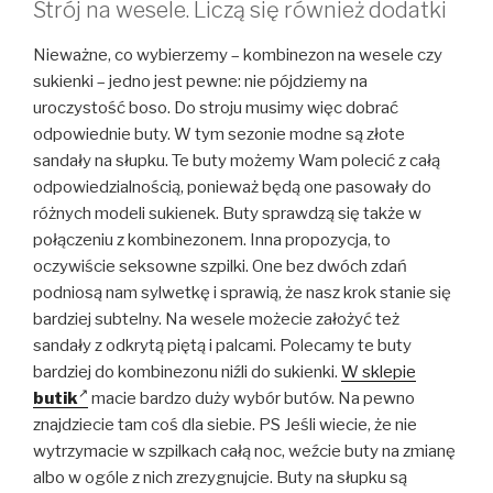
Strój na wesele. Liczą się również dodatki
Nieważne, co wybierzemy – kombinezon na wesele czy
sukienki – jedno jest pewne: nie pójdziemy na
uroczystość boso. Do stroju musimy więc dobrać
odpowiednie buty. W tym sezonie modne są złote
sandały na słupku. Te buty możemy Wam polecić z całą
odpowiedzialnością, ponieważ będą one pasowały do
różnych modeli sukienek. Buty sprawdzą się także w
połączeniu z kombinezonem. Inna propozycja, to
oczywiście seksowne szpilki. One bez dwóch zdań
podniosą nam sylwetkę i sprawią, że nasz krok stanie się
bardziej subtelny. Na wesele możecie założyć też
sandały z odkrytą piętą i palcami. Polecamy te buty
bardziej do kombinezonu niźli do sukienki.
W sklepie
butik
macie bardzo duży wybór butów. Na pewno
znajdziecie tam coś dla siebie. PS Jeśli wiecie, że nie
wytrzymacie w szpilkach całą noc, weźcie buty na zmianę
albo w ogóle z nich zrezygnujcie. Buty na słupku są