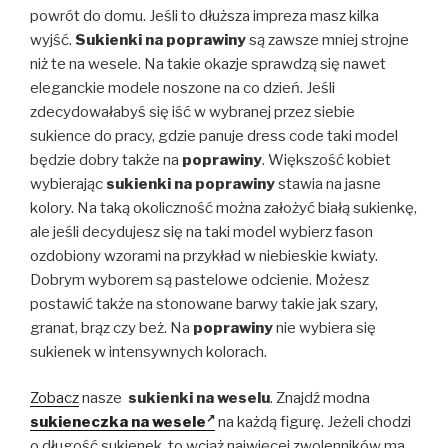
powrót do domu. Jeśli to dłuższa impreza masz kilka
wyjść.
Sukienki na poprawiny
są zawsze mniej strojne
niż te na wesele. Na takie okazje sprawdzą się nawet
eleganckie modele noszone na co dzień. Jeśli
zdecydowałabyś się iść w wybranej przez siebie
sukience do pracy, gdzie panuje dress code taki model
będzie dobry także na
poprawiny
. Większość kobiet
wybierając
sukienki na poprawiny
stawia na jasne
kolory. Na taką okoliczność można założyć białą sukienkę,
ale jeśli decydujesz się na taki model wybierz fason
ozdobiony wzorami na przykład w niebieskie kwiaty.
Dobrym wyborem są pastelowe odcienie. Możesz
postawić także na stonowane barwy takie jak szary,
granat, brąz czy beż. Na
poprawiny
nie wybiera się
sukienek w intensywnych kolorach.
Zobacz
nasze
sukienki na weselu
. Znajdź modna
sukieneczka na wesele
na każdą figurę. Jeżeli chodzi
o długość sukienek, to wciąż najwięcej zwolenników ma