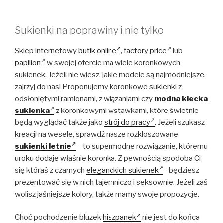
Sukienki na poprawiny i nie tylko
Sklep internetowy
butik online
,
factory price
lub
papilion
w swojej ofercie ma wiele koronkowych
sukienek. Jeżeli nie wiesz, jakie modele są najmodniejsze,
zajrzyj do nas! Proponujemy koronkowe sukienki z
odsłoniętymi ramionami, z wiązaniami czy
modna kiecka
sukienka
z koronkowymi wstawkami, które świetnie
będą wyglądać także jako
strój do pracy
. Jeżeli szukasz
kreacji na wesele, sprawdź nasze rozkloszowane
sukienki letnie
– to supermodne rozwiązanie, któremu
uroku dodaje właśnie koronka. Z pewnością spodoba Ci
się któraś z czarnych
eleganckich sukienek
– będziesz
prezentować się w nich tajemniczo i seksownie. Jeżeli zaś
wolisz jaśniejsze kolory, także mamy swoje propozycje.
Choć pochodzenie bluzek
hiszpanek
nie jest do końca