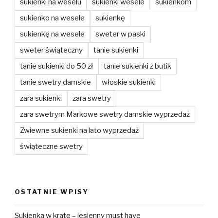
sukienki na weselu
sukienki wesele
sukienkom
sukienko na wesele
sukienkę
sukienkę na wesele
sweter w paski
sweter świąteczny
tanie sukienki
tanie sukienki do 50 zł
tanie sukienki z butik
tanie swetry damskie
włoskie sukienki
zara sukienki
zara swetry
zara swetrym Markowe swetry damskie wyprzedaż
Zwiewne sukienki na lato wyprzedaż
świąteczne swetry
OSTATNIE WPISY
Sukienka w kratę – jesienny must have