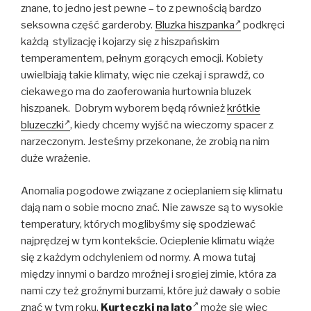
znane, to jedno jest pewne – to z pewnością bardzo
seksowna część garderoby.
Bluzka hiszpanka
podkręci
każdą stylizację i kojarzy się z hiszpańskim
temperamentem, pełnym gorących emocji. Kobiety
uwielbiają takie klimaty, więc nie czekaj i sprawdź, co
ciekawego ma do zaoferowania hurtownia bluzek
hiszpanek. Dobrym wyborem będą również
krótkie
bluzeczki
, kiedy chcemy wyjść na wieczorny spacer z
narzeczonym. Jesteśmy przekonane, że zrobią na nim
duże wrażenie.
Anomalia pogodowe związane z ocieplaniem się klimatu
dają nam o sobie mocno znać. Nie zawsze są to wysokie
temperatury, których moglibyśmy się spodziewać
najprędzej w tym kontekście. Ocieplenie klimatu wiąże
się z każdym odchyleniem od normy. A mowa tutaj
między innymi o bardzo mroźnej i srogiej zimie, która za
nami czy też groźnymi burzami, które już dawały o sobie
znać w tym roku.
Kurteczki na lato
może się więc