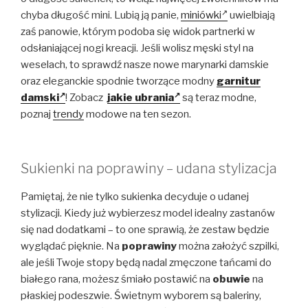
chyba długość mini. Lubią ją panie,
miniówki
uwielbiają
zaś panowie, którym podoba się widok partnerki w
odsłaniającej nogi kreacji. Jeśli wolisz męski styl na
weselach, to sprawdź nasze nowe marynarki damskie
oraz eleganckie spodnie tworzące modny
garnitur
damski
! Zobacz
jakie ubrania
są teraz modne,
poznaj
trendy
modowe na ten sezon.
Sukienki na poprawiny – udana stylizacja
Pamiętaj, że nie tylko sukienka decyduje o udanej
stylizacji. Kiedy już wybierzesz model idealny zastanów
się nad dodatkami – to one sprawią, że zestaw będzie
wyglądać pięknie. Na
poprawiny
można założyć szpilki,
ale jeśli Twoje stopy będą nadal zmęczone tańcami do
białego rana, możesz śmiało postawić na
obuwie
na
płaskiej podeszwie. Świetnym wyborem są baleriny,