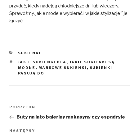
przydać, kiedy nadejdą chłodniejsze dni lub wieczory.
Sprawdźmy, jakie modele wybierać i w jakie
stylizacje
je
łączyć.
KATEGORIE
SUKIENKI
TAGI
JAKIE SUKIENKI DLA
,
JAKIE SUKIENKI SĄ
MODNE
,
MARKOWE SUKIENKI
,
SUKIENKI
PASUJĄ DO
Nawigacja
Poprzedni
POPRZEDNI
wpisu
wpis
Buty na lato baleriny mokasyny czy espadryle
Następny
NASTĘPNY
wpis