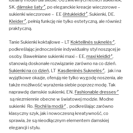
SK.
dámske šaty
, po eleganckie kreacje wieczorowe –
sukienki wieczorowe – EE
õhtukleidid
. Sukienki, DE.
Kleider
, pełnią funkcję nie tylko estetyczną, ale również
praktyczną.
Tanie Sukienki koktajlowe – LT
Kokteilinės suknelės
,
podkreślając jednocześnie indywidualny styl noszącej je
osoby. Bawełniane sukienki maxi – EE,
maxi kleidid
,
stanowią doskonałe rozwiązanie zarówno na co dzień.
Sukienki na co dzień
, LT
Kasdieninės Suknelės
, jak i na
wyjątkowe okazje, oferują nie tylko wygodę noszenia, ale
także możliwość wyrażenia siebie poprzez modę. Tak
naprawdę damskie sukienki, EN.
Fashionable dresses
są niezmiennie obecne w światowej modzie. Modne
sukienki Ro.
Rochii la modă
, podkreślając zarówno
klasyczny szyk, jak i nowoczesną kreatywność, co
sprawia, że są nieodłącznym elementem damskiej
elegancji i stylu.