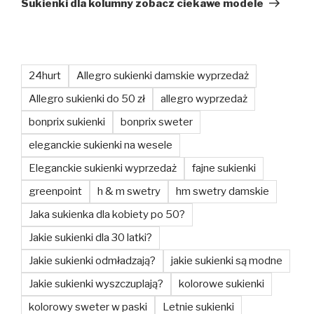
Sukienki dla kolumny zobacz ciekawe modele
24hurt
Allegro sukienki damskie wyprzedaż
Allegro sukienki do 50 zł
allegro wyprzedaż
bonprix sukienki
bonprix sweter
eleganckie sukienki na wesele
Eleganckie sukienki wyprzedaż
fajne sukienki
greenpoint
h & m swetry
hm swetry damskie
Jaka sukienka dla kobiety po 50?
Jakie sukienki dla 30 latki?
Jakie sukienki odmładzają?
jakie sukienki są modne
Jakie sukienki wyszczuplają?
kolorowe sukienki
kolorowy sweter w paski
Letnie sukienki