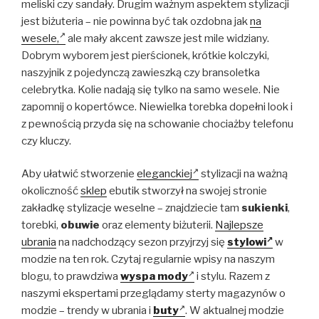
meliski czy sandały. Drugim ważnym aspektem stylizacji
jest biżuteria – nie powinna być tak ozdobna jak
na
wesele,
ale mały akcent zawsze jest mile widziany.
Dobrym wyborem jest pierścionek, krótkie kolczyki,
naszyjnik z pojedynczą zawieszką czy bransoletka
celebrytka. Kolie nadają się tylko na samo wesele. Nie
zapomnij o kopertówce. Niewielka torebka dopełni look i
z pewnością przyda się na schowanie chociażby telefonu
czy kluczy.
Aby ułatwić stworzenie
eleganckiej
stylizacji na ważną
okoliczność
sklep
ebutik stworzył na swojej stronie
zakładkę stylizacje weselne – znajdziecie tam
sukienki
,
torebki,
obuwie
oraz elementy biżuterii.
Najlepsze
ubrania
na nadchodzący sezon przyjrzyj się
stylowi
w
modzie na ten rok. Czytaj regularnie wpisy na naszym
blogu, to prawdziwa
wyspa mody
i stylu. Razem z
naszymi ekspertami przeglądamy sterty magazynów o
modzie – trendy w ubrania i
buty
. W aktualnej modzie