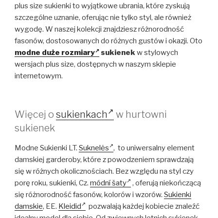
plus size sukienki to wyjątkowe ubrania, które zyskują
szczególne uznanie, oferując nie tylko styl, ale również
wygodę. W naszej kolekcji znajdziesz różnorodność
fasonów, dostosowanych do różnych gustów i okazji. Oto
modne duże rozmiary
sukienek
w stylowych
wersjach plus size, dostępnych w naszym sklepie
internetowym.
Więcej o
sukienkach
w hurtowni
sukienek
Modne Sukienki LT.
Suknelės
, to uniwersalny element
damskiej garderoby, które z powodzeniem sprawdzają
się w różnych okolicznościach. Bez względu na styl czy
porę roku, sukienki, Cz.
módní šaty
, oferują niekończącą
się różnorodność fasonów, kolorów i wzorów.
Sukienki
damskie
, EE.
Kleidid
pozwalają każdej kobiecie znaleźć
idealny model dla siebie. Od zwiewnych letnich sukienek,