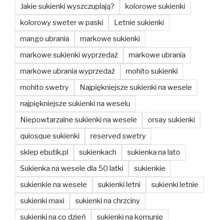
Jakie sukienki wyszczuplają?
kolorowe sukienki
kolorowy sweter w paski
Letnie sukienki
mango ubrania
markowe sukienki
markowe sukienki wyprzedaż
markowe ubrania
markowe ubrania wyprzedaż
mohito sukienki
mohito swetry
Najpiękniejsze sukienki na wesele
najpiękniejsze sukienki na weselu
Niepowtarzalne sukienki na wesele
orsay sukienki
quiosque sukienki
reserved swetry
sklep ebutik.pl
sukienkach
sukienka na lato
Sukienka na wesele dla 50 latki
sukienkie
sukienkie na wesele
sukienki letni
sukienki letnie
sukienki maxi
sukienki na chrzciny
sukienki na co dzień
sukienki na komunię