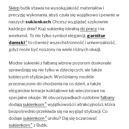
Sklep
butik stawia na wysoką jakość materiałów i
precyzję wykonania, abyś czuła się wyjątkowo i pewnie w
naszych
sukienkach
. Chcesz wyglądać szykownie
każdego dnia? Kup sukienkę idealną
do pracy
i na
weekend. To nie tylko symbol elegancji,
garnitur
damski
to również wszechstronność i uniwersalność,
gdyż może być noszony na wiele różnych okazji.
Modne sukienki z falbaną wbrew pozorom doskonale
sprawdzają się nie tylko w dziecięcych, ale także
kobiecych stylizacjach. Wyróżniamy modele
przeznaczone do chodzenia na co dzień, a także
eleganckie kreacje koktajlowe lub wieczorowe na
specjalne okazje. W obu przypadkach ozdobne
falbany
dodają
sukienkom
wyjątkowości i atrakcyjności, która
bezpośrednio przekłada się na wygląd stylizacji. Co
dodaje
sukienkom
uroku? Daj się oczarować
sukienkom
z Butik.