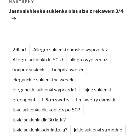
Następny
NASTĘPNY
wpis
Jasnoniebieska sukienka plus size z rękawem 3/4
24hurt
Allegro sukienki damskie wyprzedaż
Allegro sukienki do 50 zł
allegro wyprzedaż
bonprix sukienki
bonprix sweter
eleganckie sukienki na wesele
Eleganckie sukienki wyprzedaż
fajne sukienki
greenpoint
h & m swetry
hm swetry damskie
Jaka sukienka dla kobiety po 50?
Jakie sukienki dla 30 latki?
Jakie sukienki odmładzają?
jakie sukienki są modne