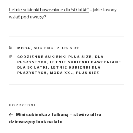
Letnie sukienki bawełniane dla 50 latki
– jakie fasony
wziąć pod uwagę?
KATEGORIE
MODA
,
SUKIENKI PLUS SIZE
TAGI
CODZIENNE SUKIENKI PLUS SIZE
,
DLA
PUSZYSTYCH
,
LETNIE SUKIENKI BAWEŁNIANE
DLA 50 LATKI
,
LETNIE SUKIENKI DLA
PUSZYSTYCH
,
MODA XXL
,
PLUS SIZE
Nawigacja
Poprzedni
POPRZEDNI
wpisu
wpis
Mini sukienka z falbaną – stwórz ultra
dziewczęcy look na lato