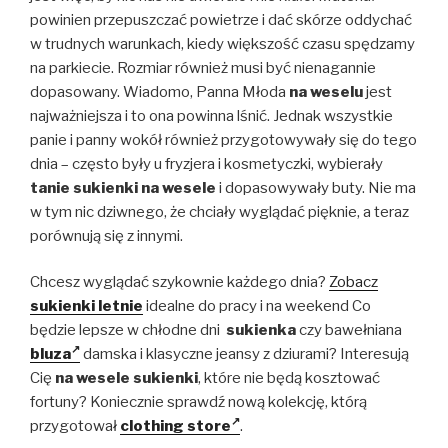
powinien przepuszczać powietrze i dać skórze oddychać
w trudnych warunkach, kiedy większość czasu spędzamy
na parkiecie. Rozmiar również musi być nienagannie
dopasowany. Wiadomo, Panna Młoda
na weselu
jest
najważniejsza i to ona powinna lśnić. Jednak wszystkie
panie i panny wokół również przygotowywały się do tego
dnia – często były u fryzjera i kosmetyczki, wybierały
tanie sukienki na wesele
i dopasowywały buty. Nie ma
w tym nic dziwnego, że chciały wyglądać pięknie, a teraz
porównują się z innymi.
Chcesz wyglądać szykownie każdego dnia?
Zobacz
sukienki letnie
idealne do pracy i na weekend Co
będzie lepsze w chłodne dni
sukienka
czy bawełniana
bluza
damska i klasyczne jeansy z dziurami? Interesują
Cię
na wesele sukienki
, które nie będą kosztować
fortuny? Koniecznie sprawdź nową kolekcję, którą
przygotował
clothing store
.