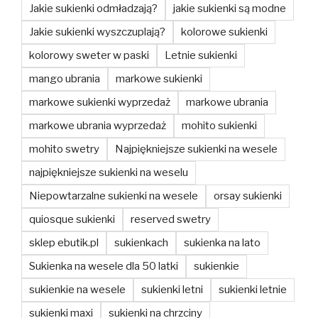
Jakie sukienki odmładzają?
jakie sukienki są modne
Jakie sukienki wyszczuplają?
kolorowe sukienki
kolorowy sweter w paski
Letnie sukienki
mango ubrania
markowe sukienki
markowe sukienki wyprzedaż
markowe ubrania
markowe ubrania wyprzedaż
mohito sukienki
mohito swetry
Najpiękniejsze sukienki na wesele
najpiękniejsze sukienki na weselu
Niepowtarzalne sukienki na wesele
orsay sukienki
quiosque sukienki
reserved swetry
sklep ebutik.pl
sukienkach
sukienka na lato
Sukienka na wesele dla 50 latki
sukienkie
sukienkie na wesele
sukienki letni
sukienki letnie
sukienki maxi
sukienki na chrzciny