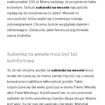
maksymalnie 100 zł. Mamy nadzieję, że przyjmiecie takie
kryterium. Tańsze
sukienki na wesele
najczęściej
nadają się do noszenia na co dzień. Wesele to
uroczystość, która wiąże się z pewnego rodzaju
zobowiązaniami. Chcemy, byście wyglądały pięknie i
olśniewająco. Zobaczcie, jakie fasony przygotowała
nasza stylistka.
Sukienka na wesele musi być też
komfortowa
To, że nie chcemy wydać na
sukienki na wesele
kroci
wcale nie oznacza, że mamy zamiar męczyć się z naszej
kreacji przez najbliższe kilka naście godzin. Takie
rozpoczyna się dla wielu gości już w domu Panny Młodej
albo Pana Młodego. A jeśli nawet nie, to od ceremonii
zaślubin do tortu weselnego bardzo długa droga. Ważne
jest więc, by nic nas nie uwierało i nie kłuło. Materiał