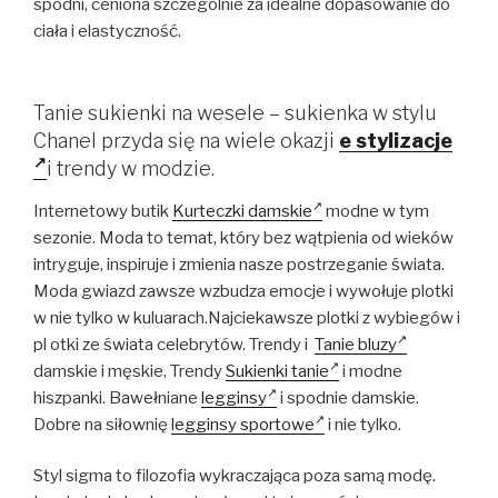
spodni, ceniona szczególnie za idealne dopasowanie do
ciała i elastyczność.
Tanie sukienki na wesele – sukienka w stylu
Chanel przyda się na wiele okazji
e stylizacje
i trendy w modzie.
Internetowy butik
Kurteczki damskie
modne w tym
sezonie. Moda to temat, który bez wątpienia od wieków
intryguje, inspiruje i zmienia nasze postrzeganie świata.
Moda gwiazd zawsze wzbudza emocje i wywołuje plotki
w nie tylko w kuluarach.Najciekawsze plotki z wybiegów i
pl otki ze świata celebrytów. Trendy i
Tanie bluzy
damskie i męskie, Trendy
Sukienki tanie
i modne
hiszpanki. Bawełniane
legginsy
i spodnie damskie.
Dobre na siłownię
legginsy sportowe
i nie tylko.
Styl sigma to filozofia wykraczająca poza samą modę.