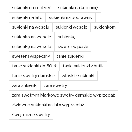
sukienki na co dzień
sukienki na komunię
sukienki na lato
sukienki na poprawiny
sukienki na weselu
sukienki wesele
sukienkom
sukienko na wesele
sukienkę
sukienkę na wesele
sweter w paski
sweter świąteczny
tanie sukienki
tanie sukienki do 50 zł
tanie sukienki z butik
tanie swetry damskie
włoskie sukienki
zara sukienki
zara swetry
zara swetrym Markowe swetry damskie wyprzedaż
Zwiewne sukienki na lato wyprzedaż
świąteczne swetry