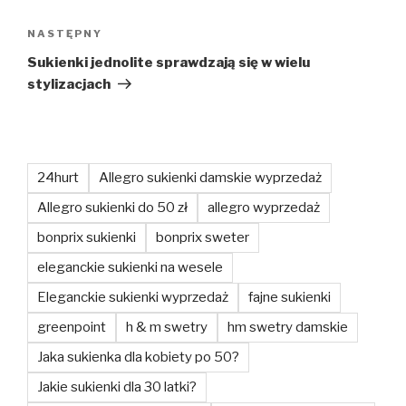
Następny
NASTĘPNY
wpis
Sukienki jednolite sprawdzają się w wielu
stylizacjach
24hurt
Allegro sukienki damskie wyprzedaż
Allegro sukienki do 50 zł
allegro wyprzedaż
bonprix sukienki
bonprix sweter
eleganckie sukienki na wesele
Eleganckie sukienki wyprzedaż
fajne sukienki
greenpoint
h & m swetry
hm swetry damskie
Jaka sukienka dla kobiety po 50?
Jakie sukienki dla 30 latki?