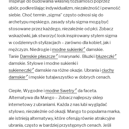
Inspiruje do budowania własnej tożsamości poprzez
ubiór, podkreślając indywidualizm, niezależność i pewność
siebie. Choć termin „sigma” często odnosi się do
archetypu męskiego, zasady stylu sigma mogą być
stosowane przez każdego, niezależnie od płci. Zobacz
wskazówki, jak stworzyć look inspirowany stylem sigma
w codziennych stylizacjach – zarówno dla kobiet, jak i
mężczyzn. Niedrogie i
modne sukienki
damskie.
Tanie
Damskie płaszcze
i marynarki . Bluzki i
bluzeczki
damskie. Stylowe i modne sukienki i
sukieneczki
damskie na różne okazje. Ubrania i
ciuchy
damskie
i męskie tutajwszystko w dobrych cenach.
Ciepłe, Wygodne i
modne Swetry
da faceta.
Alternatywa dla Mango – Zobacz najlepszy sklep
internetowy z ubraniami. Każda z nas lubi wyglądać
stylowo, niezależnie od okazji. Mango to popularna marka,
ale istnieją alternatywy, które oferują równie atrakcyjne
ubrania, często w bardziej przystępnych cenach. Jeśli