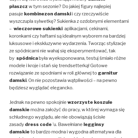
płaszcz
w tym sezonie? Do jakiej figury najlepiej
pasuje
kombinezon damski
i czy rzeczywiście
wyszczupla sylwetkę? Sukienka z ozdobnymi elementami
–
wieczorowe sukienki
aplikacjami, cekinami,
koronkami czy haftami są idealnym wyborem na bardziej
luksusowe i ekskluzywne wydarzenia. Tworząc stylizacje
ze spódnicami nie wahaj się eksperymentować, tak
by
spódnica
była wyeksponowana, testuj śmiało różne
modele i kroje i stań się trendsetterką! Gotowe
rozwiązanie ze spodniami w roli głównej to
garnitur
damski
. On nie pozostawia wątpliwości – na pewno
będziesz wyglądać elegancko.
Jednak na pewno spokojnie
wzorzyste koszule
damskie
można założyć do pracy, w której wymaga się
schludnego wyglądu, ale nie obowiązują ścisłe
zasady
dress code
’u. Bawełniane
legginsy
damskie
to bardzo modna i wygodna alternatywa dla