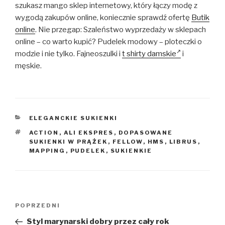
szukasz mango sklep internetowy, który łączy modę z
wygodą zakupów online, koniecznie sprawdź ofertę
Butik
online
. Nie przegap: Szaleństwo wyprzedaży w sklepach
online – co warto kupić? Pudelek modowy – ploteczki o
modzie i nie tylko. Fajneoszulki i
t shirty damskie
i
męskie.
KATEGORIE
ELEGANCKIE SUKIENKI
TAGI
ACTION
,
ALI EKSPRES
,
DOPASOWANE
SUKIENKI W PRĄŻEK
,
FELLOW
,
HMS
,
LIBRUS
,
MAPPING
,
PUDELEK
,
SUKIENKIE
Nawigacja
Poprzedni
POPRZEDNI
wpisu
wpis
Styl marynarski dobry przez cały rok