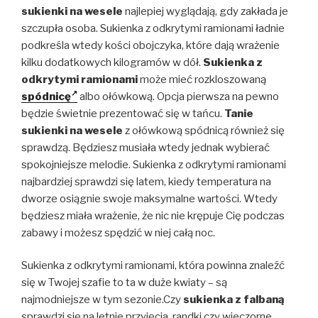
sukienki na wesele
najlepiej wyglądają, gdy zakłada je
szczupła osoba. Sukienka z odkrytymi ramionami ładnie
podkreśla wtedy kości obojczyka, które dają wrażenie
kilku dodatkowych kilogramów w dół.
Sukienka z
odkrytymi ramionami
może mieć rozkloszowaną
spódnicę
albo ołówkową. Opcja pierwsza na pewno
będzie świetnie prezentować się w tańcu.
Tanie
sukienki na wesele
z ołówkową spódnicą również się
sprawdzą. Będziesz musiała wtedy jednak wybierać
spokojniejsze melodie. Sukienka z odkrytymi ramionami
najbardziej sprawdzi się latem, kiedy temperatura na
dworze osiągnie swoje maksymalne wartości. Wtedy
będziesz miała wrażenie, że nic nie krępuje Cię podczas
zabawy i możesz spędzić w niej całą noc.
Sukienka z odkrytymi ramionami, która powinna znaleźć
się w Twojej szafie to ta w duże kwiaty – są
najmodniejsze w tym sezonie.Czy
sukienka z falbaną
sprawdzi się na letnie przyjęcia, randki czy wieczorne