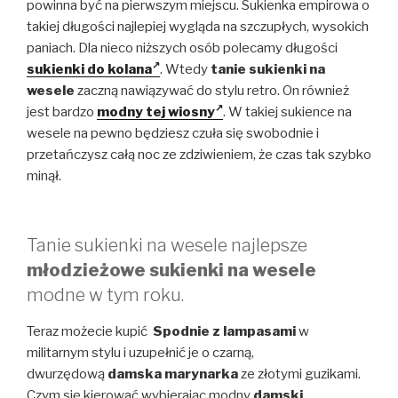
powinna być na pierwszym miejscu. Sukienka empirowa o
takiej długości najlepiej wygląda na szczupłych, wysokich
paniach. Dla nieco niższych osób polecamy długości
sukienki do kolana
. Wtedy
tanie sukienki na
wesele
zaczną nawiązywać do stylu retro. On również
jest bardzo
modny tej wiosny
. W takiej sukience na
wesele na pewno będziesz czuła się swobodnie i
przetańczysz całą noc ze zdziwieniem, że czas tak szybko
minął.
Tanie sukienki na wesele najlepsze
młodzieżowe sukienki na wesele
modne w tym roku.
Teraz możecie kupić
Spodnie z
lampasami
w
militarnym stylu i uzupełnić je o czarną,
dwurzędową
damska marynarka
ze złotymi guzikami.
Czym się kierować wybierając modny
damski