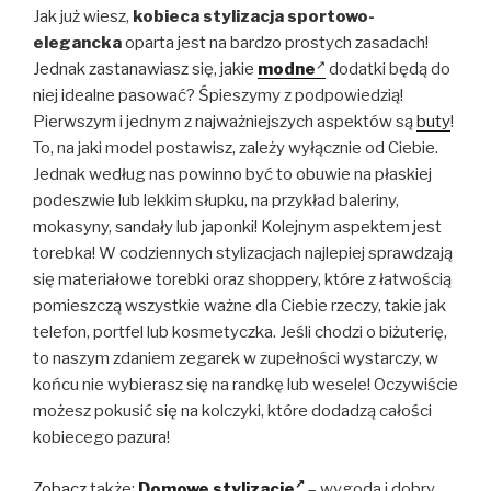
Jak już wiesz,
kobieca stylizacja sportowo-
elegancka
oparta jest na bardzo prostych zasadach!
Jednak zastanawiasz się, jakie
modne
dodatki będą do
niej idealne pasować? Śpieszymy z podpowiedzią!
Pierwszym i jednym z najważniejszych aspektów są
buty
!
To, na jaki model postawisz, zależy wyłącznie od Ciebie.
Jednak według nas powinno być to obuwie na płaskiej
podeszwie lub lekkim słupku, na przykład baleriny,
mokasyny, sandały lub japonki! Kolejnym aspektem jest
torebka! W codziennych stylizacjach najlepiej sprawdzają
się materiałowe torebki oraz shoppery, które z łatwością
pomieszczą wszystkie ważne dla Ciebie rzeczy, takie jak
telefon, portfel lub kosmetyczka. Jeśli chodzi o biżuterię,
to naszym zdaniem zegarek w zupełności wystarczy, w
końcu nie wybierasz się na randkę lub wesele! Oczywiście
możesz pokusić się na kolczyki, które dodadzą całości
kobiecego pazura!
Zobacz
także:
Domowe stylizacje
– wygoda i dobry