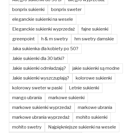
bonprix sukienki
bonprix sweter
eleganckie sukienki na wesele
Eleganckie sukienki wyprzedaż
fajne sukienki
greenpoint
h & m swetry
hm swetry damskie
Jaka sukienka dla kobiety po 50?
Jakie sukienki dla 30 latki?
Jakie sukienki odmładzają?
jakie sukienki są modne
Jakie sukienki wyszczuplają?
kolorowe sukienki
kolorowy sweter w paski
Letnie sukienki
mango ubrania
markowe sukienki
markowe sukienki wyprzedaż
markowe ubrania
markowe ubrania wyprzedaż
mohito sukienki
mohito swetry
Najpiękniejsze sukienki na wesele