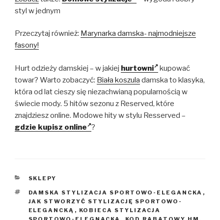
styl w jednym
Przeczytaj również:
Marynarka damska- najmodniejsze
fasony!
Hurt odzieży damskiej – w jakiej
hurtowni
kupować
towar? Warto zobaczyć:
Biała koszula
damska to klasyka,
która od lat cieszy się niezachwianą popularnością w
świecie mody. 5 hitów sezonu z Reserved, które
znajdziesz online. Modowe hity w stylu Resserved –
gdzie kupisz online
?
KATEGORIE
SKLEPY
TAGI
DAMSKA STYLIZACJA SPORTOWO-ELEGANCKA
,
JAK STWORZYĆ STYLIZACJĘ SPORTOWO-
ELEGANCKĄ
,
KOBIECA STYLIZACJA
SPORTOWO-ELEGNACKA
,
KOD RABATOWY HM
,