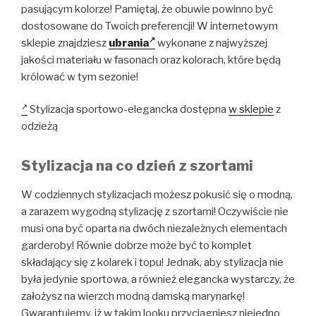
pasującym kolorze! Pamiętaj, że obuwie powinno być
dostosowane do Twoich preferencji! W internetowym
sklepie znajdziesz
ubrania
wykonane z najwyższej
jakości materiału w fasonach oraz kolorach, które będą
królować w tym sezonie!
Stylizacja sportowo-elegancka dostępna
w sklepie
z
odzieżą
Stylizacja na co dzień z szortami
W codziennych stylizacjach możesz pokusić się o modną,
a zarazem wygodną stylizację z szortami! Oczywiście nie
musi ona być oparta na dwóch niezależnych elementach
garderoby! Równie dobrze może być to komplet
składający się z kolarek i topu! Jednak, aby stylizacja nie
była jedynie sportowa, a również elegancka wystarczy, że
założysz na wierzch modną damską marynarkę!
Gwarantujemy, iż w takim looku przyciągniesz niejedno