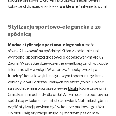
spodnie dresowe, z którymi stworzysz niesamowite i
kobiece stylizacje, znajdziesz
w sklepie
internetowym!
Stylizacja sportowo-elegancka z ze
spódnicą
Modna stylizacja sportowo-elegancka
może
również bazować na spódnicy! Która z kobiet nie lubi
wygodnej spódniczki dresowej o dopasowanym kroju?
Żadna! Wszystkie dziewczyny je uwielbiają za ich wygodę
i niesamowity wygląd! Wystarczy, że połączysz ją
z
bluzką
koszulową lub satynowym topem, a uzyskasz
kobiecy look! Podczas upalnych dni szczególnie lubiane
są spódnice mini oraz przewiewne
bluzki
, które zapewnią
Ci maksimum ochłody dla ciała! W tym sezonie postaw na
spódnicę w kolorze czerni lub czerwieni. Natomiast górna
część stylizacji powinna być w kolorze pudrowego różu
lub bieli! Całą stylizację uzupełnij modnym paskiem w