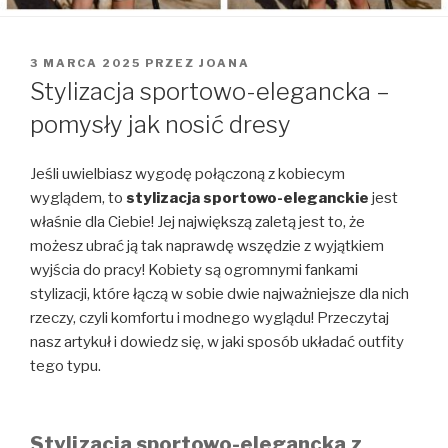
OPUBLIKOWANE
3 MARCA 2025
PRZEZ
JOANA
W
Stylizacja sportowo-elegancka –
pomysły jak nosić dresy
Jeśli uwielbiasz wygodę połączoną z kobiecym
wyglądem, to
stylizacja sportowo-eleganckie
jest
właśnie dla Ciebie! Jej największą zaletą jest to, że
możesz ubrać ją tak naprawdę wszędzie z wyjątkiem
wyjścia do pracy! Kobiety są ogromnymi fankami
stylizacji, które łączą w sobie dwie najważniejsze dla nich
rzeczy, czyli komfortu i modnego wyglądu! Przeczytaj
nasz artykuł i dowiedz się, w jaki sposób układać outfity
tego typu.
Stylizacja sportowo-elegancka z