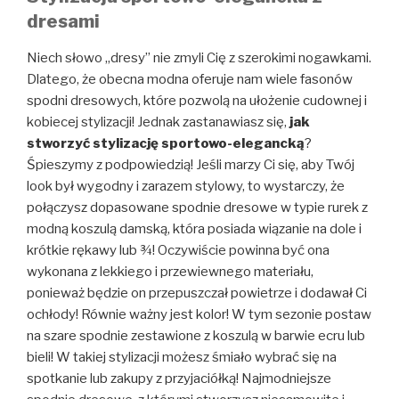
dresami
Niech słowo „dresy” nie zmyli Cię z szerokimi nogawkami.
Dlatego, że obecna modna oferuje nam wiele fasonów
spodni dresowych, które pozwolą na ułożenie cudownej i
kobiecej stylizacji! Jednak zastanawiasz się,
jak
stworzyć stylizację sportowo-elegancką
?
Śpieszymy z podpowiedzią! Jeśli marzy Ci się, aby Twój
look był wygodny i zarazem stylowy, to wystarczy, że
połączysz dopasowane spodnie dresowe w typie rurek z
modną koszulą damską, która posiada wiązanie na dole i
krótkie rękawy lub ¾! Oczywiście powinna być ona
wykonana z lekkiego i przewiewnego materiału,
ponieważ będzie on przepuszczał powietrze i dodawał Ci
ochłody! Równie ważny jest kolor! W tym sezonie postaw
na szare spodnie zestawione z koszulą w barwie ecru lub
bieli! W takiej stylizacji możesz śmiało wybrać się na
spotkanie lub zakupy z przyjaciółką! Najmodniejsze