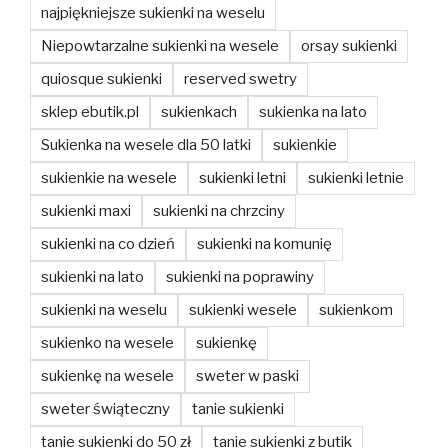
najpiękniejsze sukienki na weselu
Niepowtarzalne sukienki na wesele
orsay sukienki
quiosque sukienki
reserved swetry
sklep ebutik.pl
sukienkach
sukienka na lato
Sukienka na wesele dla 50 latki
sukienkie
sukienkie na wesele
sukienki letni
sukienki letnie
sukienki maxi
sukienki na chrzciny
sukienki na co dzień
sukienki na komunię
sukienki na lato
sukienki na poprawiny
sukienki na weselu
sukienki wesele
sukienkom
sukienko na wesele
sukienkę
sukienkę na wesele
sweter w paski
sweter świąteczny
tanie sukienki
tanie sukienki do 50 zł
tanie sukienki z butik