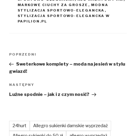
MARKOWE CIUCHY ZA GROSZE
,
MODNA
STYLIZACJA SPORTOWO-ELEGANCKA
,
STYLIZACJA SPORTOWO-ELEGANCKA W
PAPILION.PL
Nawigacja
Poprzedni
POPRZEDNI
wpisu
wpis
Sweterkowe komplety – moda na jesień w stylu
gwiazd!
Następny
NASTĘPNY
wpis
Luźne spodnie – jak i z czym nosić?
24hurt
Allegro sukienki damskie wyprzedaż
Allegro sukienki do 50 zł
allegro wyprzedaż