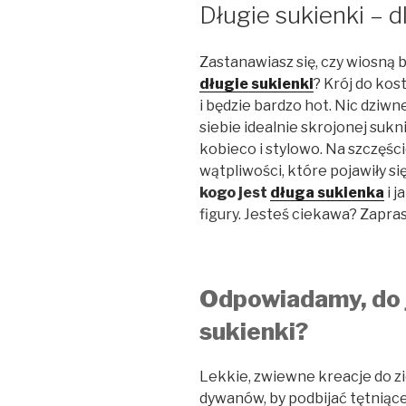
W
Długie sukienki – dl
Zastanawiasz się, czy wiosną 
długie sukienki
? Krój do kos
i będzie bardzo hot. Nic dziwn
siebie idealnie skrojonej sukni
kobieco i stylowo. Na szczęści
wątpliwości, które pojawiły s
kogo jest
długa sukienka
i j
figury. Jesteś ciekawa? Zapra
Odpowiadamy, do j
sukienki?
Lekkie, zwiewne kreacje do z
dywanów, by podbijać tętniące