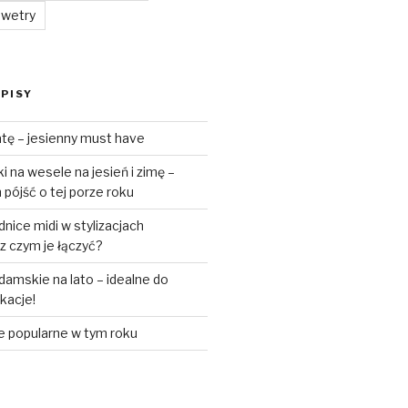
swetry
PISY
tę – jesienny must have
 na wesele na jesień i zimę –
pójść o tej porze roku
ice midi w stylizacjach
z czym je łączyć?
amskie na lato – idealne do
akacje!
e popularne w tym roku