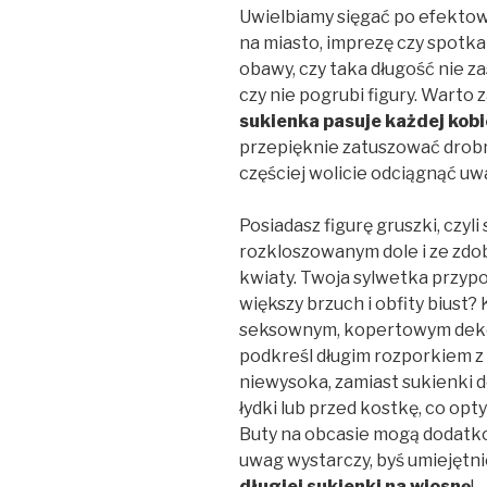
Uwielbiamy sięgać po efekt
na miasto, imprezę czy spotka
obawy, czy taka długość nie z
czy nie pogrubi figury. Warto
sukienka pasuje każdej kobi
przepięknie zatuszować drobn
częściej wolicie odciągnąć uw
Posiadasz figurę gruszki, czyl
rozkloszowanym dole i ze zdob
kwiaty. Twoja sylwetka przyp
większy brzuch i obfity biust?
seksownym, kopertowym dekol
podkreśl długim rozporkiem z p
niewysoka, zamiast sukienki 
łydki lub przed kostkę, co opt
Buty na obcasie mogą dodatk
uwag wystarczy, byś umiejętni
długiej sukienki na wiosnę
!