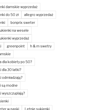
enki damskie wyprzedaż
nki do 50 zł
allegro wyprzedaż
enki
bonprix sweter
ukienki na wesele
ukienki wyprzedaż
i
greenpoint
h & m swetry
amskie
a dla kobiety po 50?
i dla 30 latki?
ki odmładzają?
ki są modne
ki wyszczuplają?
ienki
ter w paski
Letnie sukienki