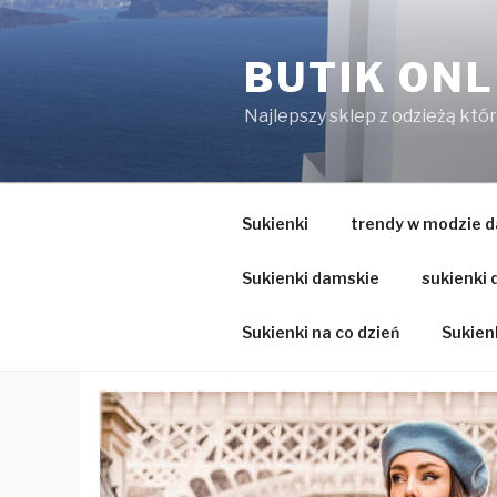
Przejdź
do
BUTIK ONL
treści
Najlepszy sklep z odzieżą któ
Sukienki
trendy w modzie d
Sukienki damskie
sukienki
Sukienki na co dzień
Sukienk