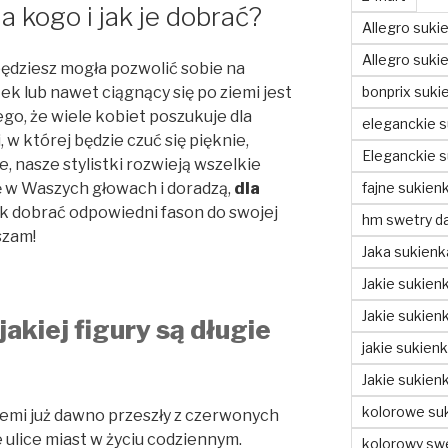
a kogo i jak je dobrać?
Allegro suki
Allegro sukie
będziesz mogła pozwolić sobie na
bonprix suki
tek lub nawet ciągnący się po ziemi jest
ego, że wiele kobiet poszukuje dla
eleganckie s
, w której będzie czuć się pięknie,
Eleganckie s
e, nasze stylistki rozwieją wszelkie
fajne sukienk
ię w Waszych głowach i doradzą,
dla
ak dobrać odpowiedni fason do swojej
hm swetry d
szam!
Jaka sukienk
Jakie sukienk
Jakie sukien
akiej figury są długie
jakie sukien
Jakie sukien
kolorowe suk
iemi już dawno przeszły z czerwonych
 ulice miast w życiu codziennym.
kolorowy swe