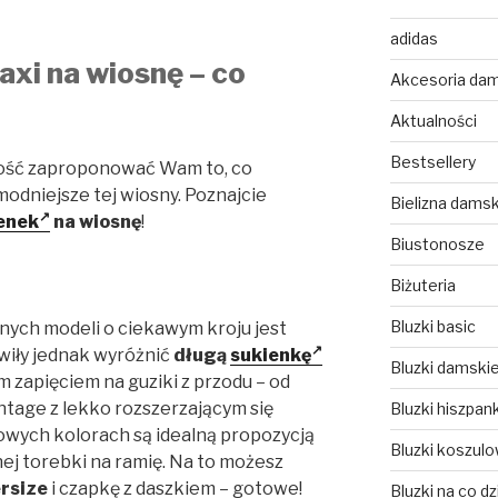
adidas
xi na wiosnę – co
Akcesoria da
Aktualności
Bestsellery
ość zaproponować Wam to, co
jmodniejsze tej wiosny. Poznajcie
Bielizna dams
enek
na wiosnę
!
Biustonosze
Biżuteria
Bluzki basic
nych modeli o ciekawym kroju jest
owiły jednak wyróżnić
długą
sukienkę
Bluzki damski
m zapięciem na guziki z przodu – od
vintage z lekko rozszerzającym się
Bluzki hiszpank
owych kolorach są idealną propozycją
Bluzki koszul
ej torebki na ramię. Na to możesz
rsize
i czapkę z daszkiem – gotowe!
Bluzki na co dz