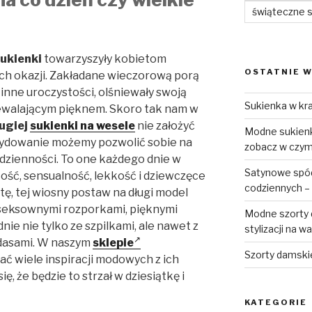
świąteczne 
sukienki
towarzyszyły kobietom
OSTATNIE W
ch okazji. Zakładane wieczorową porą
 inne uroczystości, olśniewały swoją
Sukienka w kra
iewalającym pięknem. Skoro tak nam w
ugiej
sukienki na wesele
nie założyć
Modne sukienki
cydowanie możemy pozwolić sobie na
zobacz w czym 
odzienności. To one każdego dnie w
Satynowe spódn
ość, sensualność, lekkość i dziewczęce
codziennych – 
tę, tej wiosny postaw na długi model
 seksownymi rozporkami, pięknymi
Modne szorty d
nie nie tylko ze szpilkami, ale nawet z
stylizacji na w
idasami. W naszym
sklepie
Szorty damski
 wiele inspiracji modowych z ich
ę, że będzie to strzał w dziesiątkę i
KATEGORIE