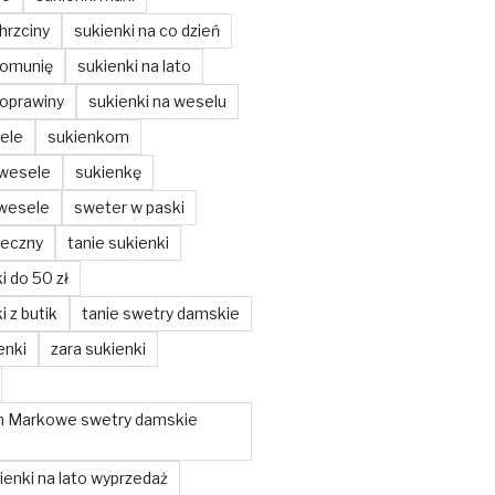
hrzciny
sukienki na co dzień
komunię
sukienki na lato
poprawiny
sukienki na weselu
ele
sukienkom
 wesele
sukienkę
 wesele
sweter w paski
teczny
tanie sukienki
i do 50 zł
i z butik
tanie swetry damskie
enki
zara sukienki
m Markowe swetry damskie
enki na lato wyprzedaż