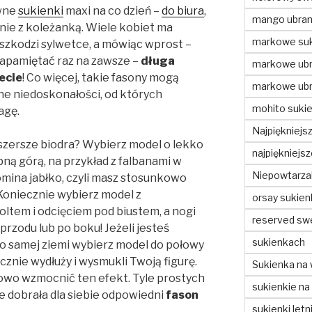
owne
sukienki
maxi na co dzień –
do biura
,
mango ubran
nie z koleżanką. Wiele kobiet ma
markowe suk
aszkodzi sylwetce, a mówiąc wprost –
 zapamiętać raz na zawsze –
długa
markowe ubr
ecie
! Co więcej, takie fasony mogą
markowe ubr
e niedoskonałości, od których
mohito sukie
agę.
Najpiękniejs
i szersze biodra? Wybierz model o lekko
najpiękniejs
ną górą, na przykład z falbanami w
Niepowtarzal
omina jabłko, czyli masz stosunkowo
 Koniecznie wybierz model z
orsay sukien
tem i odcięciem pod biustem, a nogi
reserved sw
rzodu lub po boku! Jeżeli jesteś
sukienkach
do samej ziemi wybierz model do połowy
ycznie wydłuży i wysmukli Twoją figurę.
Sukienka na 
owo wzmocnić ten efekt. Tyle prostych
sukienkie na
e dobrała dla siebie odpowiedni
fason
sukienki letn