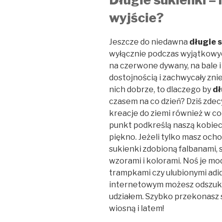
wyjście?
Jeszcze do niedawna
długie 
wyłącznie podczas wyjątkowy
na czerwone dywany, na bale i
dostojnością i zachwycały zn
nich dobrze, to dlaczego by
dł
czasem na co dzień? Dziś zde
kreacje do ziemi również w c
punkt podkreślą naszą kobiec
piękno. Jeżeli tylko masz ocho
sukienki zdobioną falbanami,
wzorami i kolorami. Noś je mod
trampkami czy ulubionymi ad
internetowym możesz odszukać
udziałem. Szybko przekonasz si
wiosną i latem!