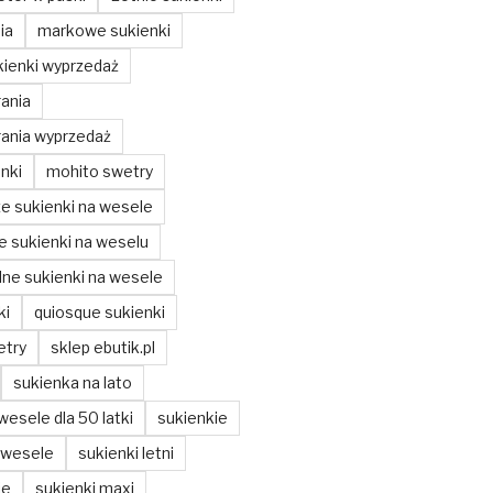
ia
markowe sukienki
ienki wyprzedaż
ania
ania wyprzedaż
nki
mohito swetry
ze sukienki na wesele
ze sukienki na weselu
ne sukienki na wesele
ki
quiosque sukienki
etry
sklep ebutik.pl
sukienka na lato
wesele dla 50 latki
sukienkie
 wesele
sukienki letni
ie
sukienki maxi