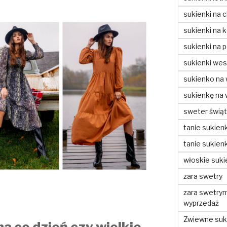
sukienki na c
sukienki na 
sukienki na 
sukienki wes
sukienko na
sukienkę na
sweter świą
tanie sukienk
tanie sukienk
włoskie suki
zara swetry
zara swetry
wyprzedaż
Zwiewne suki
na co dzień czy wielkie