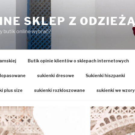
INE SKLEP Z ODZIEŻ
ry butik online wybrać?
amskiej
Butik opinie klientów o sklepach internetowych
 dopasowane
sukienki dresowe
Sukienki hiszpanki
i plus size
sukienki rozkloszowane
sukienki we wzory