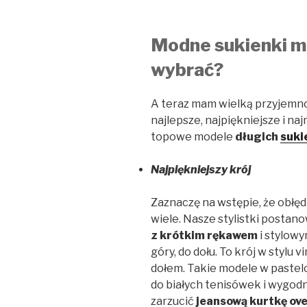
Modne sukienki ma
wybrać?
A teraz mam wielką przyjemn
najlepsze, najpiękniejsze i na
topowe modele
długich
suki
Najpiękniejszy krój
Zaznaczę na wstępie, że obłęd
wiele. Nasze stylistki postan
z krótkim rękawem
i stylowy
góry, do dołu. To krój w stylu 
dołem. Takie modele w pastel
do białych tenisówek i wygodn
zarzucić
jeansową kurtkę ove