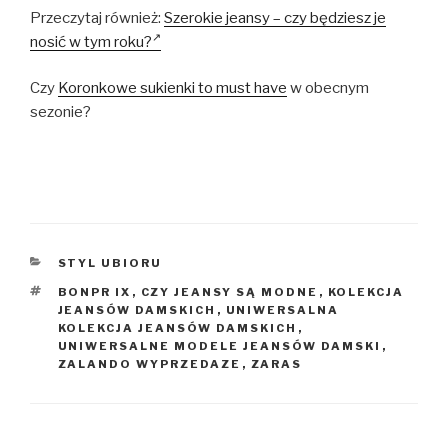
Przeczytaj również:
Szerokie jeansy – czy będziesz je
nosić w tym roku?
Czy
Koronkowe sukienki to must have
w obecnym
sezonie?
KATEGORIE
STYL UBIORU
TAGI
BONPR IX
,
CZY JEANSY SĄ MODNE
,
KOLEKCJA
JEANSÓW DAMSKICH
,
UNIWERSALNA
KOLEKCJA JEANSÓW DAMSKICH
,
UNIWERSALNE MODELE JEANSÓW DAMSKI
,
ZALANDO WYPRZEDAZE
,
ZARAS