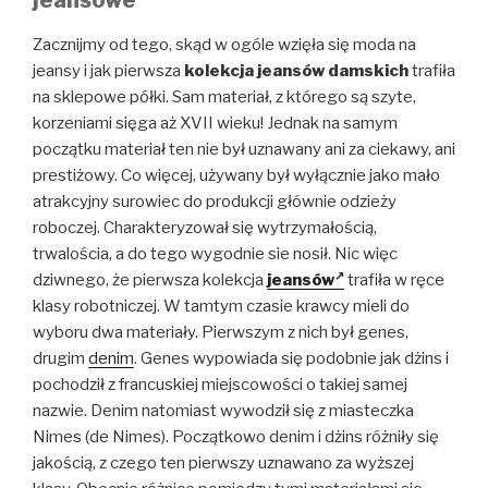
jeansowe
Zacznijmy od tego, skąd w ogóle wzięła się moda na
jeansy i jak pierwsza
kolekcja jeansów damskich
trafiła
na sklepowe półki. Sam materiał, z którego są szyte,
korzeniami sięga aż XVII wieku! Jednak na samym
początku materiał ten nie był uznawany ani za ciekawy, ani
prestiżowy. Co więcej, używany był wyłącznie jako mało
atrakcyjny surowiec do produkcji głównie odzieży
roboczej. Charakteryzował się wytrzymałością,
trwalościa, a do tego wygodnie sie nosił. Nic więc
dziwnego, że pierwsza
kolekcja
jeansów
trafiła w ręce
klasy robotniczej. W tamtym czasie krawcy mieli do
wyboru dwa materiały. Pierwszym z nich był genes,
drugim
denim
. Genes wypowiada się podobnie jak dżins i
pochodził z francuskiej miejscowości o takiej samej
nazwie. Denim natomiast wywodził się z miasteczka
Nimes (de Nimes). Początkowo denim i dżins różniły się
jakością, z czego ten pierwszy uznawano za wyższej