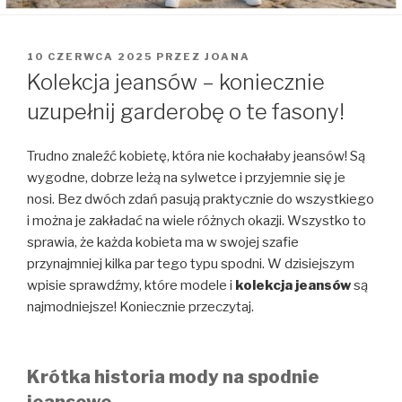
OPUBLIKOWANE
10 CZERWCA 2025
PRZEZ
JOANA
W
Kolekcja jeansów – koniecznie
uzupełnij garderobę o te fasony!
Trudno znaleźć kobietę, która nie kochałaby jeansów! Są
wygodne, dobrze leżą na sylwetce i przyjemnie się je
nosi. Bez dwóch zdań pasują praktycznie do wszystkiego
i można je zakładać na wiele różnych okazji. Wszystko to
sprawia, że każda kobieta ma w swojej szafie
przynajmniej kilka par tego typu spodni. W dzisiejszym
wpisie sprawdźmy, które modele i
kolekcja jeansów
są
najmodniejsze! Koniecznie przeczytaj.
Krótka historia mody na spodnie