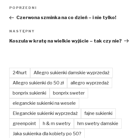
Nawigacja
Poprzedni
POPRZEDNI
wpisu
wpis
Czerwona szminka na co dzień – i nie tylko!
Następny
NASTĘPNY
wpis
Koszula w kratę na wielkie wyjście – tak czy nie?
24hurt
Allegro sukienki damskie wyprzedaż
Allegro sukienki do 50 zł
allegro wyprzedaż
bonprix sukienki
bonprix sweter
eleganckie sukienki na wesele
Eleganckie sukienki wyprzedaż
fajne sukienki
greenpoint
h & m swetry
hm swetry damskie
Jaka sukienka dla kobiety po 50?