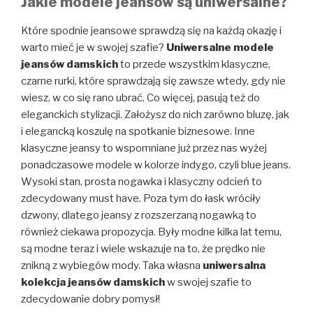
Jakie modele jeansów są uniwersalne?
Które spodnie jeansowe sprawdzą się na każdą okazję i
warto mieć je w swojej szafie?
Uniwersalne modele
jeansów damskich
to przede wszystkim klasyczne,
czarne rurki, które sprawdzają się zawsze wtedy, gdy nie
wiesz, w co się rano ubrać. Co więcej, pasują też do
eleganckich stylizacji. Założysz do nich zarówno bluzę, jak
i elegancką koszulę na spotkanie biznesowe. Inne
klasyczne jeansy to wspomniane już przez nas wyżej
ponadczasowe modele w kolorze indygo, czyli blue jeans.
Wysoki stan, prosta nogawka i klasyczny odcień to
zdecydowany must have. Poza tym do łask wróciły
dzwony, dlatego jeansy z rozszerzaną nogawką to
również ciekawa propozycja. Były modne kilka lat temu,
są modne teraz i wiele wskazuje na to, że prędko nie
znikną z wybiegów mody. Taka własna
uniwersalna
kolekcja jeansów damskich
w swojej szafie to
zdecydowanie dobry pomysł!