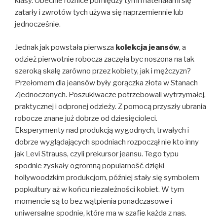
klasy. Obecnie różnice pomiędzy tymi materiałami się
zatarły i zwrotów tych używa się naprzemiennie lub
jednocześnie.
Jednak jak powstała pierwsza
kolekcja jeansów
, a
odzież pierwotnie robocza zaczęła byc noszona na tak
szeroką skalę zarówno przez kobiety, jak i mężczyzn?
Przełomem dla jeansów były gorączka złota w Stanach
Zjednoczonych. Poszukiwacze potrzebowali wytrzymałej,
praktycznej i odpronej odzieży. Z pomocą przyszły ubrania
robocze znane już dobrze od dziesięcioleci.
Eksperymenty nad produkcją wygodnych, trwałych i
dobrze wyglądających spodniach rozpoczął nie kto inny
jak Levi Strauss, czyli prekursor jeansu. Tego typu
spodnie zyskały ogromną popularność dzięki
hollywoodzkim produkcjom, później stały się symbolem
popkultury aż w końcu niezależności kobiet. W tym
momencie są to bez wątpienia ponadczasowe i
uniwersalne spodnie, które ma w szafie każda z nas.