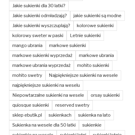
Jakie sukienki dla 30 latki?
Jakie sukienki odmładzają?
jakie sukienki są modne
Jakie sukienki wyszczuplają?
kolorowe sukienki
kolorowy sweter w paski
Letnie sukienki
mango ubrania
markowe sukienki
markowe sukienki wyprzedaż
markowe ubrania
markowe ubrania wyprzedaż
mohito sukienki
mohito swetry
Najpiękniejsze sukienki na wesele
najpiękniejsze sukienki na weselu
Niepowtarzalne sukienki na wesele
orsay sukienki
quiosque sukienki
reserved swetry
sklep ebutik.pl
sukienkach
sukienka na lato
Sukienka na wesele dla 50 latki
sukienkie
sukienkie na wesele
sukienki letni
sukienki letnie