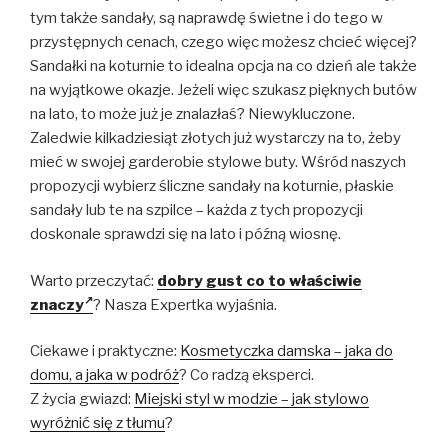
tym także sandały, są naprawdę świetne i do tego w
przystępnych cenach, czego więc możesz chcieć więcej?
Sandałki na koturnie to idealna opcja na co dzień ale także
na wyjątkowe okazje. Jeżeli więc szukasz pięknych butów
na lato, to może już je znalazłaś? Niewykluczone.
Zaledwie kilkadziesiąt złotych już wystarczy na to, żeby
mieć w swojej garderobie stylowe buty. Wśród naszych
propozycji wybierz śliczne sandały na koturnie, płaskie
sandały lub te na szpilce – każda z tych propozycji
doskonale sprawdzi się na lato i późną wiosnę.
Warto przeczytać:
dobry gust co to właściwie
znaczy
? Nasza Expertka wyjaśnia.
Ciekawe i praktyczne:
Kosmetyczka damska – jaka do
domu, a jaka w podróż
? Co radzą eksperci.
Z życia gwiazd:
Miejski styl w modzie – jak stylowo
wyróżnić się z tłumu
?