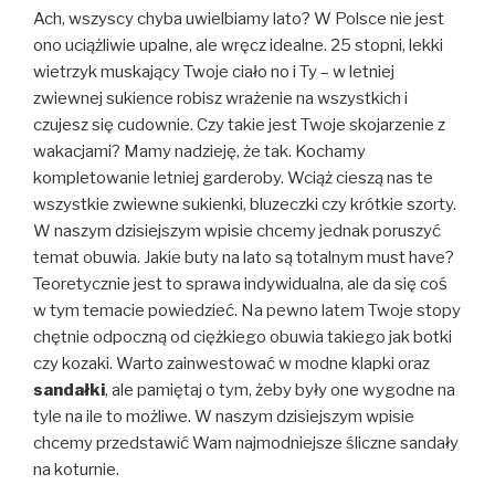
Ach, wszyscy chyba uwielbiamy lato? W Polsce nie jest
ono uciążliwie upalne, ale wręcz idealne. 25 stopni, lekki
wietrzyk muskający Twoje ciało no i Ty – w letniej
zwiewnej sukience robisz wrażenie na wszystkich i
czujesz się cudownie. Czy takie jest Twoje skojarzenie z
wakacjami? Mamy nadzieję, że tak. Kochamy
kompletowanie letniej garderoby. Wciąż cieszą nas te
wszystkie zwiewne sukienki, bluzeczki czy krótkie szorty.
W naszym dzisiejszym wpisie chcemy jednak poruszyć
temat obuwia. Jakie buty na lato są totalnym must have?
Teoretycznie jest to sprawa indywidualna, ale da się coś
w tym temacie powiedzieć. Na pewno latem Twoje stopy
chętnie odpoczną od ciężkiego obuwia takiego jak botki
czy kozaki. Warto zainwestować w modne klapki oraz
sandałki
, ale pamiętaj o tym, żeby były one wygodne na
tyle na ile to możliwe. W naszym dzisiejszym wpisie
chcemy przedstawić Wam najmodniejsze śliczne sandały
na koturnie.