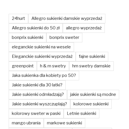
24hurt
Allegro sukienki damskie wyprzedaż
Allegro sukienki do 50 zł
allegro wyprzedaż
bonprix sukienki
bonprix sweter
eleganckie sukienki na wesele
Eleganckie sukienki wyprzedaż
fajne sukienki
greenpoint
h & m swetry
hm swetry damskie
Jaka sukienka dla kobiety po 50?
Jakie sukienki dla 30 latki?
Jakie sukienki odmładzają?
jakie sukienki są modne
Jakie sukienki wyszczuplają?
kolorowe sukienki
kolorowy sweter w paski
Letnie sukienki
mango ubrania
markowe sukienki