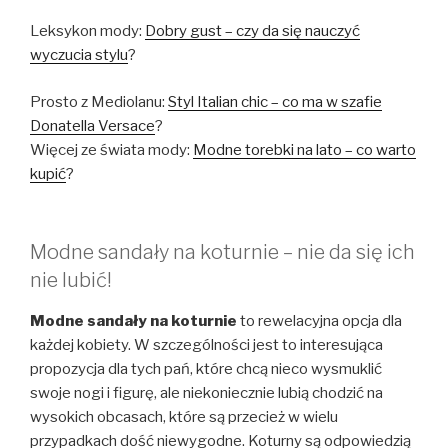
Leksykon mody:
Dobry gust – czy da się nauczyć
wyczucia stylu
?
Prosto z Mediolanu:
Styl Italian chic – co ma w szafie
Donatella Versace
?
Więcej ze świata mody:
Modne torebki na lato – co warto
kupić
?
Modne sandały na koturnie – nie da się ich
nie lubić!
Modne sandały na koturnie
to rewelacyjna opcja dla
każdej kobiety. W szczególności jest to interesująca
propozycja dla tych pań, które chcą nieco wysmuklić
swoje nogi i figurę, ale niekoniecznie lubią chodzić na
wysokich obcasach, które są przecież w wielu
przypadkach dość niewygodne. Koturny są odpowiedzią