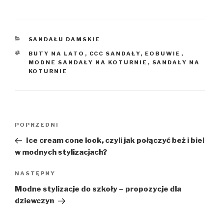
KATEGORIE
SANDAŁU DAMSKIE
TAGI
BUTY NA LATO
,
CCC SANDAŁY
,
EOBUWIE
,
MODNE SANDAŁY NA KOTURNIE
,
SANDAŁY NA
KOTURNIE
Nawigacja
Poprzedni
POPRZEDNI
wpisu
wpis
Ice cream cone look, czyli jak połączyć beż i biel
w modnych stylizacjach?
Następny
NASTĘPNY
wpis
Modne stylizacje do szkoły – propozycje dla
dziewczyn