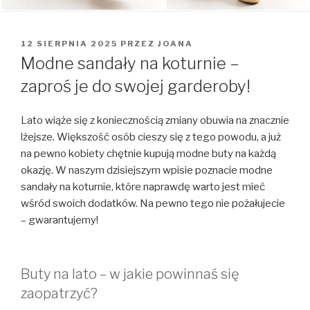
OPUBLIKOWANE
12 SIERPNIA 2025
PRZEZ
JOANA
W
Modne sandały na koturnie –
zaproś je do swojej garderoby!
Lato wiąże się z koniecznością zmiany obuwia na znacznie
lżejsze. Większość osób cieszy się z tego powodu, a już
na pewno kobiety chętnie kupują modne buty na każdą
okazję. W naszym dzisiejszym wpisie poznacie modne
sandały na koturnie, które naprawdę warto jest mieć
wśród swoich dodatków. Na pewno tego nie pożałujecie
– gwarantujemy!
Buty na lato – w jakie powinnaś się
zaopatrzyć?