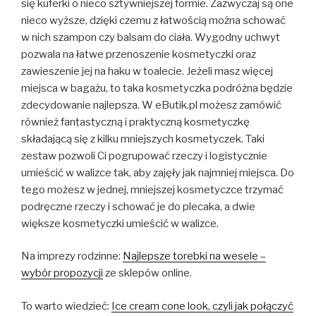
się kuferki o nieco sztywniejszej formie. Zazwyczaj są one
nieco wyższe, dzięki czemu z łatwością można schować
w nich szampon czy balsam do ciała. Wygodny uchwyt
pozwala na łatwe przenoszenie kosmetyczki oraz
zawieszenie jej na haku w toalecie. Jeżeli masz więcej
miejsca w bagażu, to taka kosmetyczka podróżna będzie
zdecydowanie najlepsza. W eButik.pl możesz zamówić
również fantastyczną i praktyczną kosmetyczkę
składającą się z kilku mniejszych kosmetyczek. Taki
zestaw pozwoli Ci pogrupować rzeczy i logistycznie
umieścić w walizce tak, aby zajęły jak najmniej miejsca. Do
tego możesz w jednej, mniejszej kosmetyczce trzymać
podręczne rzeczy i schować je do plecaka, a dwie
większe kosmetyczki umieścić w walizce.
Na imprezy rodzinne:
Najlepsze torebki na wesele –
wybór propozycji
ze sklepów online.
To warto wiedzieć:
Ice cream cone look, czyli jak połączyć