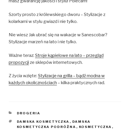
masz gwarancję jakości i stylu! Polecam!
Szorty prosto z królewskiego dworu – Stylizacje z
kolarkami w stylu gwiazd i nie tylko.
Nie wiesz Jak ubrać się na wakacje w Sanescobar?
Stylizacje marzeń na lato i nie tylko.
Ważne teraz:
Stroje kąpielowe na lato – przegląd
propozycji
ze sklepów internetowych.
Z życia wzięte:
Stylizacje na grilla – bądź modna w
każdych okolicznościach
– kilka praktycznych rad.
KATEGORIE
DROGERIA
TAGI
DAMSKA KOSMETYCZKA
,
DAMSKA
KOSMETYCZKA PODRÓŻNA
,
KOSMETYCZKA
,