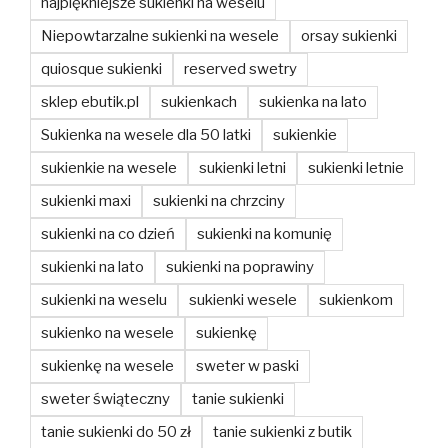
najpiękniejsze sukienki na weselu
Niepowtarzalne sukienki na wesele
orsay sukienki
quiosque sukienki
reserved swetry
sklep ebutik.pl
sukienkach
sukienka na lato
Sukienka na wesele dla 50 latki
sukienkie
sukienkie na wesele
sukienki letni
sukienki letnie
sukienki maxi
sukienki na chrzciny
sukienki na co dzień
sukienki na komunię
sukienki na lato
sukienki na poprawiny
sukienki na weselu
sukienki wesele
sukienkom
sukienko na wesele
sukienkę
sukienkę na wesele
sweter w paski
sweter świąteczny
tanie sukienki
tanie sukienki do 50 zł
tanie sukienki z butik