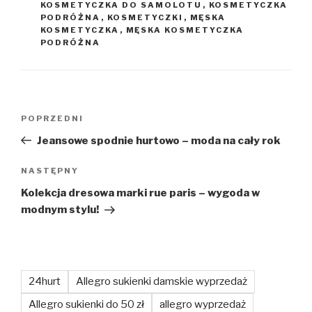
KOSMETYCZKA DO SAMOLOTU
,
KOSMETYCZKA
PODRÓŻNA
,
KOSMETYCZKI
,
MĘSKA
KOSMETYCZKA
,
MĘSKA KOSMETYCZKA
PODRÓŻNA
Nawigacja
Poprzedni
POPRZEDNI
wpisu
wpis
Jeansowe spodnie hurtowo – moda na cały rok
Następny
NASTĘPNY
wpis
Kolekcja dresowa marki rue paris – wygoda w
modnym stylu!
24hurt
Allegro sukienki damskie wyprzedaż
Allegro sukienki do 50 zł
allegro wyprzedaż