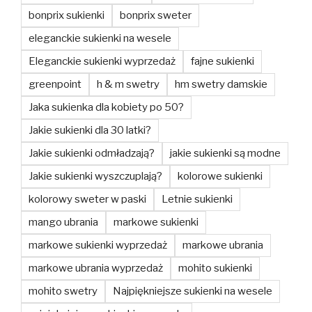
bonprix sukienki
bonprix sweter
eleganckie sukienki na wesele
Eleganckie sukienki wyprzedaż
fajne sukienki
greenpoint
h & m swetry
hm swetry damskie
Jaka sukienka dla kobiety po 50?
Jakie sukienki dla 30 latki?
Jakie sukienki odmładzają?
jakie sukienki są modne
Jakie sukienki wyszczuplają?
kolorowe sukienki
kolorowy sweter w paski
Letnie sukienki
mango ubrania
markowe sukienki
markowe sukienki wyprzedaż
markowe ubrania
markowe ubrania wyprzedaż
mohito sukienki
mohito swetry
Najpiękniejsze sukienki na wesele