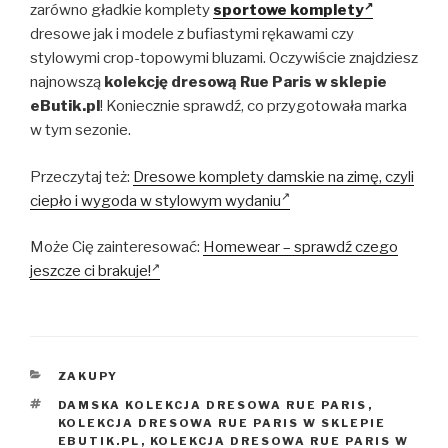
zarówno gładkie komplety
sportowe komplety
dresowe jak i modele z bufiastymi rękawami czy
stylowymi crop-topowymi bluzami. Oczywiście znajdziesz
najnowszą
kolekcję dresową Rue Paris w sklepie
eButik.pl
! Koniecznie sprawdź, co przygotowała marka
w tym sezonie.
Przeczytaj też:
Dresowe komplety damskie na zimę, czyli
ciepło i wygoda w stylowym wydaniu
Może Cię zainteresować:
Homewear – sprawdź czego
jeszcze ci brakuje!
KATEGORIE
ZAKUPY
TAGI
DAMSKA KOLEKCJA DRESOWA RUE PARIS
,
KOLEKCJA DRESOWA RUE PARIS W SKLEPIE
EBUTIK.PL
,
KOLEKCJA DRESOWA RUE PARIS W