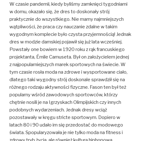
W czasie pandemii, kiedy byliśmy zamknięci tygodniami
w domu, okazało się, że dres to doskonały strój
praktycznie do wszystkiego. Nie mamy najmniejszych
wątpliwości, że praca czy nauczanie zdalne w takim
wygodnym komplecie było czysta przyjemnością! Jednak
dres w modzie damskiej pojawił się już lata wcześniej.
Powstały one bowiem w 1920 roku z rąk francuskiego
projektanta, Émile Camuseta. Był on założycielem jednej
z najpopularniejszych marek sportowych na świecie. W
tym czasie rosła moda na zdrowe i wysportowane ciało,
dlatego taki wygodny strój doskonale sprawdził się na
różnego rodzaju aktywności fizyczne. Fason ten był też
popularny wśród zawodowych sportowców, którzy
chętnie nosili je na Igrzyskach Olimpijskich czy innych
podobnych wydarzeniach. Jednak dresy wciąż
pozostawały w kręgu stricte sportowym. Dopiero w
latach 80 i 90 udało im się przedostać do modowego
świata. Spopularyzowała je nie tylko moda na fitness i
zdrowy tryb życia, ale również kultura hiphopowa.