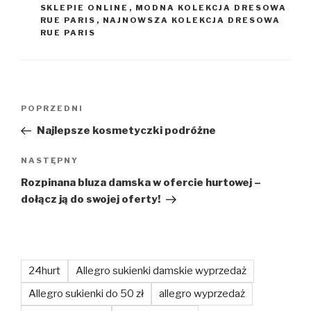
SKLEPIE ONLINE
,
MODNA KOLEKCJA DRESOWA
RUE PARIS
,
NAJNOWSZA KOLEKCJA DRESOWA
RUE PARIS
Nawigacja
Poprzedni
POPRZEDNI
wpisu
wpis
Najlepsze kosmetyczki podróżne
Następny
NASTĘPNY
wpis
Rozpinana bluza damska w ofercie hurtowej –
dołącz ją do swojej oferty!
24hurt
Allegro sukienki damskie wyprzedaż
Allegro sukienki do 50 zł
allegro wyprzedaż