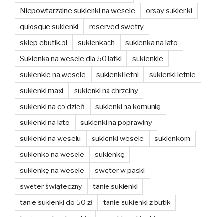
Niepowtarzalne sukienki na wesele
orsay sukienki
quiosque sukienki
reserved swetry
sklep ebutik.pl
sukienkach
sukienka na lato
Sukienka na wesele dla 50 latki
sukienkie
sukienkie na wesele
sukienki letni
sukienki letnie
sukienki maxi
sukienki na chrzciny
sukienki na co dzień
sukienki na komunię
sukienki na lato
sukienki na poprawiny
sukienki na weselu
sukienki wesele
sukienkom
sukienko na wesele
sukienkę
sukienkę na wesele
sweter w paski
sweter świąteczny
tanie sukienki
tanie sukienki do 50 zł
tanie sukienki z butik