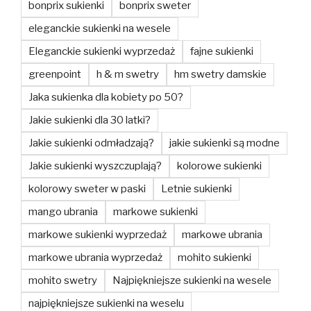
bonprix sukienki
bonprix sweter
eleganckie sukienki na wesele
Eleganckie sukienki wyprzedaż
fajne sukienki
greenpoint
h & m swetry
hm swetry damskie
Jaka sukienka dla kobiety po 50?
Jakie sukienki dla 30 latki?
Jakie sukienki odmładzają?
jakie sukienki są modne
Jakie sukienki wyszczuplają?
kolorowe sukienki
kolorowy sweter w paski
Letnie sukienki
mango ubrania
markowe sukienki
markowe sukienki wyprzedaż
markowe ubrania
markowe ubrania wyprzedaż
mohito sukienki
mohito swetry
Najpiękniejsze sukienki na wesele
najpiękniejsze sukienki na weselu