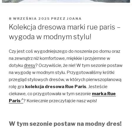
OPUBLIKOWANE
8 WRZEŚNIA 2025
PRZEZ
JOANA
W
Kolekcja dresowa marki rue paris –
wygoda w modnym stylu!
Czy jest coś wygodniejszego do noszenia po domu oraz
na zewnątrz niż komfortowe, miękkie i przyjemne w
dotyku
dresy
? Oczywiście, że nie! W tym sezonie postaw
na wygodę w modnym stylu. Przygotowaliśmy krótki
przegląd stylowych dresów, w których pierwszoplanową
rolę gra
kolekcja dresowa Rue Paris
. Jesteście
ciekawe, co przygotowała w tym sezonie
marka Rue
Paris
? Koniecznie przeczytajcie nasz wpis!
W tym sezonie postaw na modny dres!