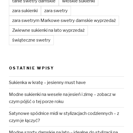
tanie swetry damskie
włoskie sukienki
zara sukienki
zara swetry
zara swetrym Markowe swetry damskie wyprzedaż
Zwiewne sukienki na lato wyprzedaż
świąteczne swetry
OSTATNIE WPISY
Sukienka w kratę – jesienny must have
Modne sukienki na wesele na jesień i zimę – zobacz w
czym pójść o tej porze roku
Satynowe spódnice midi w stylizacjach codziennych – z
czym je łączyć?
Modne szorty damskie na lato – idealne do stylizacji na