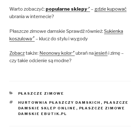
Warto zobaczyć:
popularne sklepy
–
gdzie kupować
ubrania w internecie?
Płaszcze zimowe damskie Sprawdź również:
Sukienka
koszulowa
– klucz do stylu i wygody
Zobacz
także:
Neonowy kolor
ubrań na
jesień
i zimę –
czy takie odcienie są modne?
KATEGORIE
PŁASZCZE ZIMOWE
TAGI
HURTOWNIA PŁASZCZY DAMSKICH
,
PŁASZCZE
DAMSKIE SKLEP ONLINE
,
PŁASZCZE ZIMOWE
DAMSKIE EBUTIK.PL