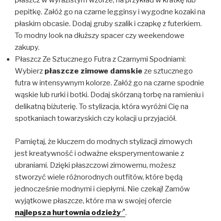
płaszcz w wyrazistym wzorze, na przykład w kratkę lub
pepitkę. Załóż go na czarne legginsy i wygodne kozaki na
płaskim obcasie. Dodaj gruby szalik i czapkę z futerkiem.
To modny look na dłuższy spacer czy weekendowe
zakupy.
Płaszcz Ze Sztucznego Futra z Czarnymi Spodniami:
Wybierz
płaszcze zimowe damskie
ze sztucznego
futra w intensywnym kolorze. Załóż go na czarne spodnie
wąskie lub rurki i botki. Dodaj skórzaną torbę na ramieniu i
delikatną biżuterię. To stylizacja, która wyróżni Cię na
spotkaniach towarzyskich czy kolacji u przyjaciół.
Pamiętaj, że kluczem do modnych stylizacji zimowych
jest kreatywność i odważne eksperymentowanie z
ubraniami. Dzięki płaszczowi zimowemu, możesz
stworzyć wiele różnorodnych outfitów, które będą
jednocześnie modnymi i ciepłymi. Nie czekaj! Zamów
wyjątkowe płaszcze, które ma w swojej ofercie
najlepsza hurtownia odzieży
.