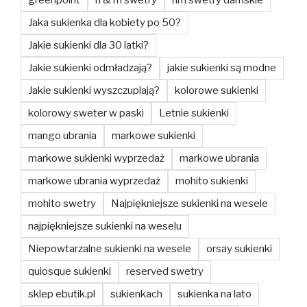
greenpoint
h & m swetry
hm swetry damskie
Jaka sukienka dla kobiety po 50?
Jakie sukienki dla 30 latki?
Jakie sukienki odmładzają?
jakie sukienki są modne
Jakie sukienki wyszczuplają?
kolorowe sukienki
kolorowy sweter w paski
Letnie sukienki
mango ubrania
markowe sukienki
markowe sukienki wyprzedaż
markowe ubrania
markowe ubrania wyprzedaż
mohito sukienki
mohito swetry
Najpiękniejsze sukienki na wesele
najpiękniejsze sukienki na weselu
Niepowtarzalne sukienki na wesele
orsay sukienki
quiosque sukienki
reserved swetry
sklep ebutik.pl
sukienkach
sukienka na lato