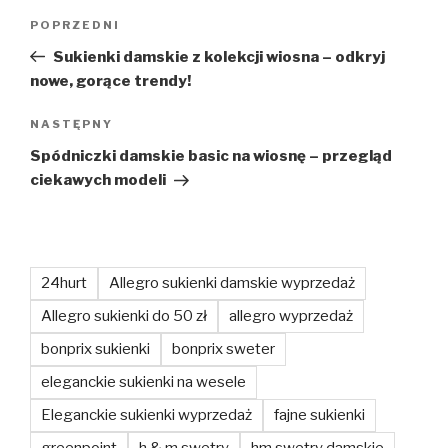
Nawigacja
Poprzedni
POPRZEDNI
wpisu
wpis
Sukienki damskie z kolekcji wiosna – odkryj
nowe, gorące trendy!
Następny
NASTĘPNY
wpis
Spódniczki damskie basic na wiosnę – przegląd
ciekawych modeli
24hurt
Allegro sukienki damskie wyprzedaż
Allegro sukienki do 50 zł
allegro wyprzedaż
bonprix sukienki
bonprix sweter
eleganckie sukienki na wesele
Eleganckie sukienki wyprzedaż
fajne sukienki