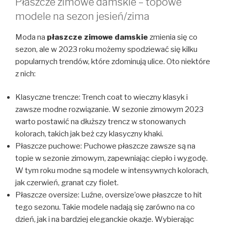
Płaszcze zimowe damskie – topowe
modele na sezon jesień/zima
Moda na
płaszcze zimowe damskie
zmienia się co
sezon, ale w 2023 roku możemy spodziewać się kilku
popularnych trendów, które zdominują ulice. Oto niektóre
z nich:
Klasyczne trencze: Trench coat to wieczny klasyk i
zawsze modne rozwiązanie. W sezonie zimowym 2023
warto postawić na dłuższy trencz w stonowanych
kolorach, takich jak beż czy klasyczny khaki.
Płaszcze puchowe: Puchowe płaszcze zawsze są na
topie w sezonie zimowym, zapewniając ciepło i wygodę.
W tym roku modne są modele w intensywnych kolorach,
jak czerwień, granat czy fiolet.
Płaszcze oversize: Luźne, oversize’owe płaszcze to hit
tego sezonu. Takie modele nadają się zarówno na co
dzień, jak i na bardziej eleganckie okazje. Wybierając