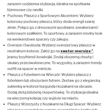
zarazem codzienna stylizacja, idealna na spotkania
biznesowe czy randki.
Puchowy Płaszcz z Sportowym Akcentem: Wybierz
kolorowy puchowy płaszcz, który doda energii szarej
zimie. Połącz go z dresowymi spodniami, sneakersami i
kolorowym szalikiem. To sportowy, a zarazem modny look
na weekendowe spacery czy zakupy.
Oversize i Swoboda: Wybierz oversize’owy płaszcz w
neutralnym kolorze. Załóż go na
sweter oversize
,
jeansy boyfriend i kowbojki. Dodaj obszerną chustę i
okulary przeciwsłoneczne. To wygodny, a zarazem trendy
outfit na spacer w mieście.
Płaszcz z Futerkiem na Wieczór: Wybierz płaszcz z
futerkiem lub obszyciem futrem. Zestaw go z elegancką
sukienką w kolorze burgunda i kozakami na obcasie.
Dodaj złotą biżuterię i kopertówkę. To stylizacja idealna
na wieczorną kolację czy wyjście na miasto.
Płaszcz Wzorzysty z Kozakami na Długi Spacer: Wybierz