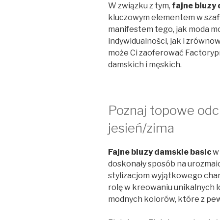
W związku z tym,
fajne bluzy
kluczowym elementem w szafie
manifestem tego, jak moda 
indywidualności, jak i zrówno
może Ci zaoferować Factoryp
damskich i męskich.
Poznaj topowe odci
jesień/zima
Fajne bluzy damskie basic
w 
doskonały sposób na urozmaic
stylizacjom wyjątkowego cha
rolę w kreowaniu unikalnych l
modnych kolorów, które z pe