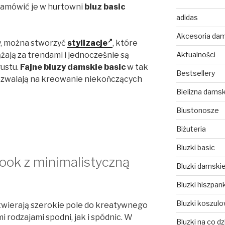
zamówić je w hurtowni
bluz basic
adidas
Akcesoria da
, można stworzyć
stylizacje
, które
Aktualności
żają za trendami i jednocześnie są
ustu.
Fajne bluzy damskie basic
w tak
Bestsellery
ozwalają na kreowanie niekończących
Bielizna dams
Biustonosze
Biżuteria
Bluzki basic
ook z minimalistyczną
Bluzki damski
Bluzki hiszpank
Bluzki koszul
wierają szerokie pole do kreatywnego
 rodzajami spodni, jak i spódnic. W
Bluzki na co dz