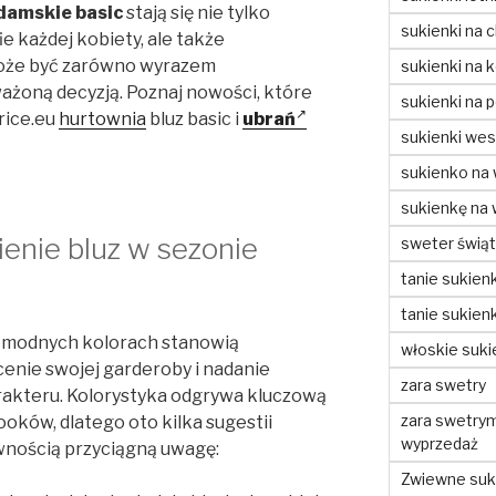
 damskie basic
stają się nie tylko
sukienki na c
 każdej kobiety, ale także
może być zarówno wyrazem
sukienki na 
ważoną decyzją. Poznaj nowości, które
sukienki na 
rice.eu
hurtownia
bluz basic i
ubrań
sukienki wes
sukienko na
sukienkę na
enie bluz w sezonie
sweter świą
tanie sukienk
tanie sukienk
modnych kolorach stanowią
włoskie suki
enie swojej garderoby i nadanie
zara swetry
rakteru. Kolorystyka odgrywa kluczową
zara swetry
ooków, dlatego oto kilka sugestii
wyprzedaż
wnością przyciągną uwagę:
Zwiewne suki