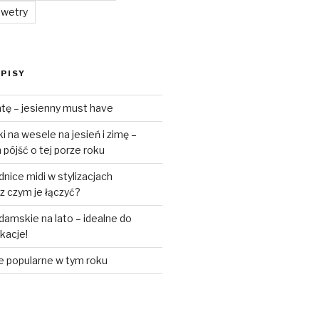
swetry
PISY
tę – jesienny must have
 na wesele na jesień i zimę –
pójść o tej porze roku
ice midi w stylizacjach
z czym je łączyć?
amskie na lato – idealne do
akacje!
e popularne w tym roku