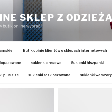
INE SKLEP Z ODZIEŻ
ry butik online wybrać?
amskiej
Butik opinie klientów o sklepach internetowych
 dopasowane
sukienki dresowe
Sukienki hiszpanki
i plus size
sukienki rozkloszowane
sukienki we wzory