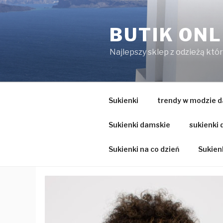
Przejdź
do
BUTIK ONL
treści
Najlepszy sklep z odzieżą któ
Sukienki
trendy w modzie d
Sukienki damskie
sukienki
Sukienki na co dzień
Sukienk