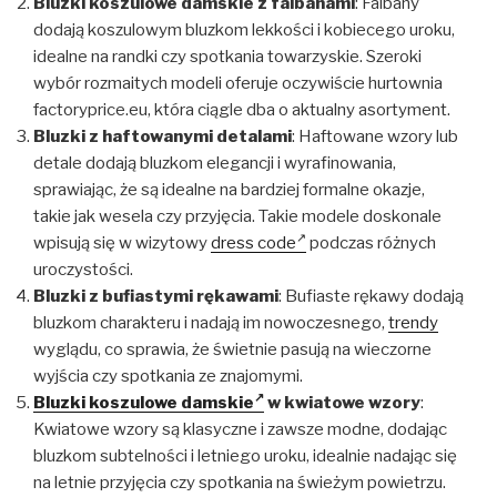
Bluzki koszulowe damskie z falbanami
: Falbany
dodają koszulowym bluzkom lekkości i kobiecego uroku,
idealne na randki czy spotkania towarzyskie. Szeroki
wybór rozmaitych modeli oferuje oczywiście hurtownia
factoryprice.eu, która ciągle dba o aktualny asortyment.
Bluzki z haftowanymi detalami
: Haftowane wzory lub
detale dodają bluzkom elegancji i wyrafinowania,
sprawiając, że są idealne na bardziej formalne okazje,
takie jak wesela czy przyjęcia. Takie modele doskonale
wpisują się w wizytowy
dress code
podczas różnych
uroczystości.
Bluzki z bufiastymi rękawami
: Bufiaste rękawy dodają
bluzkom charakteru i nadają im nowoczesnego,
trendy
wyglądu, co sprawia, że świetnie pasują na wieczorne
wyjścia czy spotkania ze znajomymi.
Bluzki koszulowe damskie
w kwiatowe wzory
:
Kwiatowe wzory są klasyczne i zawsze modne, dodając
bluzkom subtelności i letniego uroku, idealnie nadając się
na letnie przyjęcia czy spotkania na świeżym powietrzu.