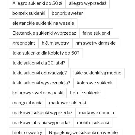
Allegro sukienki do 50 zł
allegro wyprzedaż
bonprix sukienki
bonprix sweter
eleganckie sukienki na wesele
Eleganckie sukienki wyprzedaż
fajne sukienki
greenpoint
h & m swetry
hm swetry damskie
Jaka sukienka dla kobiety po 50?
Jakie sukienki dla 30 latki?
Jakie sukienki odmładzają?
jakie sukienki są modne
Jakie sukienki wyszczuplają?
kolorowe sukienki
kolorowy sweter w paski
Letnie sukienki
mango ubrania
markowe sukienki
markowe sukienki wyprzedaż
markowe ubrania
markowe ubrania wyprzedaż
mohito sukienki
mohito swetry
Najpiękniejsze sukienki na wesele