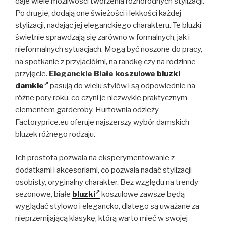
daje wiele możliwości tworzenia różnorodnych stylizacji.
Po drugie, dodają one świeżości i lekkości każdej
stylizacji, nadając jej eleganckiego charakteru. Te bluzki
świetnie sprawdzają się zarówno w formalnych, jak i
nieformalnych sytuacjach. Mogą być noszone do pracy,
na spotkanie z przyjaciółmi, na randkę czy na rodzinne
przyjęcie.
Eleganckie Białe koszulowe
bluzki
damkie
pasują do wielu stylów i są odpowiednie na
różne pory roku, co czyni je niezwykle praktycznym
elementem garderoby. Hurtownia odzieży
Factoryprice.eu oferuje najszerszy wybór damskich
bluzek różnego rodzaju.
Ich prostota pozwala na eksperymentowanie z
dodatkami i akcesoriami, co pozwala nadać stylizacji
osobisty, oryginalny charakter. Bez względu na trendy
sezonowe, białe
bluzki
koszulowe zawsze będą
wyglądać stylowo i elegancko, dlatego są uważane za
nieprzemijającą klasykę, którą warto mieć w swojej