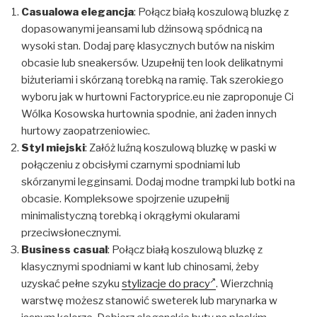
Casualowa elegancja
: Połącz białą koszulową bluzkę z
dopasowanymi jeansami lub dżinsową spódnicą na
wysoki stan. Dodaj parę klasycznych butów na niskim
obcasie lub sneakersów. Uzupełnij ten look delikatnymi
biżuteriami i skórzaną torebką na ramię. Tak szerokiego
wyboru jak w hurtowni Factoryprice.eu nie zaproponuje Ci
Wólka Kosowska hurtownia spodnie, ani żaden innych
hurtowy zaopatrzeniowiec.
Styl miejski
: Załóż luźną koszulową bluzkę w paski w
połączeniu z obcisłymi czarnymi spodniami lub
skórzanymi legginsami. Dodaj modne trampki lub botki na
obcasie. Kompleksowe spojrzenie uzupełnij
minimalistyczną torebką i okrągłymi okularami
przeciwsłonecznymi.
Business casual
: Połącz białą koszulową bluzkę z
klasycznymi spodniami w kant lub chinosami, żeby
uzyskać pełne szyku
stylizacje do pracy
. Wierzchnią
warstwę możesz stanowić sweterek lub marynarka w