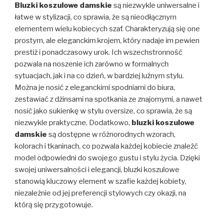
Bluzki koszulowe damskie
są niezwykle uniwersalne i
łatwe w stylizacji, co sprawia, że są nieodłącznym
elementem wielu kobiecych szaf. Charakteryzują się one
prostym, ale eleganckim krojem, który nadaje im pewien
prestiż i ponadczasowy urok. Ich wszechstronność
pozwala na noszenie ich zarówno w formalnych
sytuacjach, jak i na co dzień, w bardziej luźnym stylu.
Można je nosić z eleganckimi spodniami do biura,
zestawiać z dżinsami na spotkania ze znajomymi, a nawet
nosić jako sukienkę w stylu oversize, co sprawia, że są
niezwykle praktyczne. Dodatkowo,
bluzki koszulowe
damskie
są dostępne w różnorodnych wzorach,
kolorach i tkaninach, co pozwala każdej kobiecie znaleźć
model odpowiedni do swojego gustu i stylu życia. Dzięki
swojej uniwersalności i elegancji, bluzki koszulowe
stanowią kluczowy element w szafie każdej kobiety,
niezależnie od jej preferencji stylowych czy okazji, na
którą się przygotowuje.