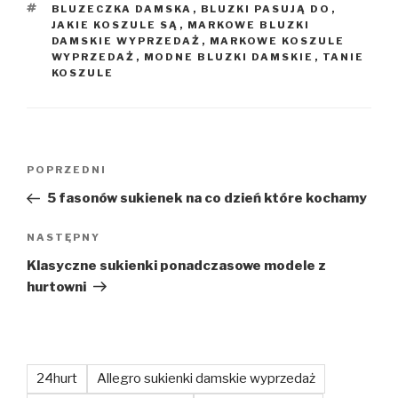
TAGI
BLUZECZKA DAMSKA
,
BLUZKI PASUJĄ DO
,
JAKIE KOSZULE SĄ
,
MARKOWE BLUZKI
DAMSKIE WYPRZEDAŻ
,
MARKOWE KOSZULE
WYPRZEDAŻ
,
MODNE BLUZKI DAMSKIE
,
TANIE
KOSZULE
Nawigacja
Poprzedni
POPRZEDNI
wpisu
wpis
5 fasonów sukienek na co dzień które kochamy
Następny
NASTĘPNY
wpis
Klasyczne sukienki ponadczasowe modele z
hurtowni
24hurt
Allegro sukienki damskie wyprzedaż