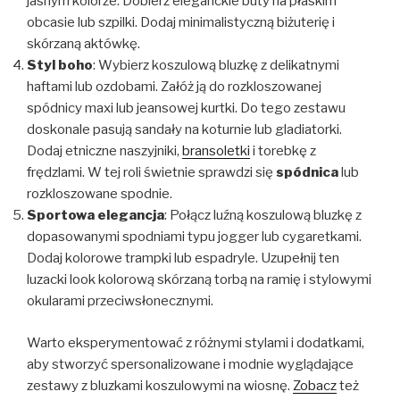
jasnym kolorze. Dobierz eleganckie buty na płaskim
obcasie lub szpilki. Dodaj minimalistyczną biżuterię i
skórzaną aktówkę.
Styl boho
: Wybierz koszulową bluzkę z delikatnymi
haftami lub ozdobami. Załóż ją do rozkloszowanej
spódnicy maxi lub jeansowej kurtki. Do tego zestawu
doskonale pasują sandały na koturnie lub gladiatorki.
Dodaj etniczne naszyjniki,
bransoletki
i torebkę z
frędzlami. W tej roli świetnie sprawdzi się
spódnica
lub
rozkloszowane spodnie.
Sportowa elegancja
: Połącz luźną koszulową bluzkę z
dopasowanymi spodniami typu jogger lub cygaretkami.
Dodaj kolorowe trampki lub espadryle. Uzupełnij ten
luzacki look kolorową skórzaną torbą na ramię i stylowymi
okularami przeciwsłonecznymi.
Warto eksperymentować z różnymi stylami i dodatkami,
aby stworzyć spersonalizowane i modnie wyglądające
zestawy z bluzkami koszulowymi na wiosnę.
Zobacz
też