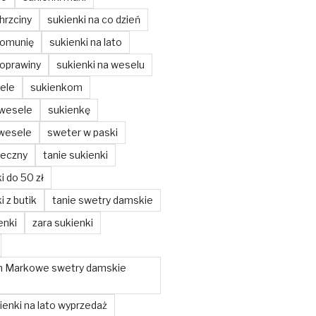
hrzciny
sukienki na co dzień
komunię
sukienki na lato
poprawiny
sukienki na weselu
ele
sukienkom
 wesele
sukienkę
 wesele
sweter w paski
teczny
tanie sukienki
i do 50 zł
i z butik
tanie swetry damskie
enki
zara sukienki
m Markowe swetry damskie
enki na lato wyprzedaż