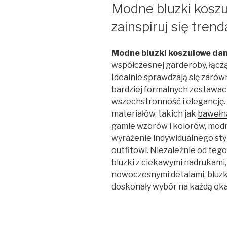
W
Modne bluzki kosz
zainspiruj się tren
Modne bluzki koszulowe da
współczesnej garderoby, łącz
Idealnie sprawdzają się zarów
bardziej formalnych zestawac
wszechstronność i elegancję
materiałów, takich jak
bawełn
gamie wzorów i kolorów, modn
wyrażenie indywidualnego sty
outfitowi. Niezależnie od tego
bluzki z ciekawymi nadrukami
nowoczesnymi detalami, bluz
doskonały wybór na każdą okaz