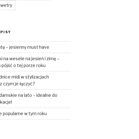
swetry
PISY
tę – jesienny must have
 na wesele na jesień i zimę –
pójść o tej porze roku
ice midi w stylizacjach
z czym je łączyć?
amskie na lato – idealne do
akacje!
e popularne w tym roku