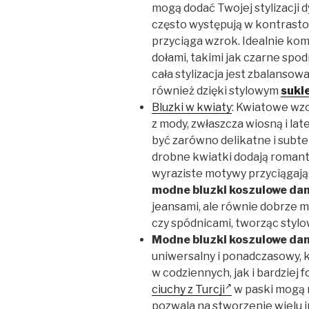
mogą dodać Twojej stylizacji d
często występują w kontrasto
przyciąga wzrok. Idealnie kom
dołami, takimi jak czarne spod
cała stylizacja jest zbalansow
również dzięki stylowym
suki
Bluzki w kwiaty
: Kwiatowe wzo
z mody, zwłaszcza wiosną i la
być zarówno delikatne i subtel
drobne kwiatki dodają romanty
wyraziste motywy przyciągają 
modne bluzki koszulowe da
jeansami, ale równie dobrze 
czy spódnicami, tworząc stylow
Modne bluzki koszulowe da
uniwersalny i ponadczasowy, 
w codziennych, jak i bardziej 
ciuchy z Turcji
w paski mogą mi
pozwala na stworzenie wielu 