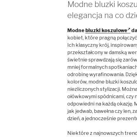
Modne bluzki kosz
elegancja na co dz
Modne
bluzki koszulowe
da
kobiet, które pragną połączy
Ich klasyczny krój, inspirowa
przekształcony w damską wersję
świetnie sprawdzają się zarówn
mniej formalnych spotkaniac
odrobinę wyrafinowania. Dzię
kolorów, modne bluzki koszul
niezliczonych stylizacji. Możn
ołówkowymi spódnicami, czy n
odpowiedni na każdą okazję. M
jak jedwab, bawełna czy len, 
dzień, a jednocześnie prezentu
Niektóre z najnowszych tre