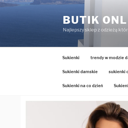
Przejdź
do
BUTIK ONL
treści
Najlepszy sklep z odzieżą któ
Sukienki
trendy w modzie d
Sukienki damskie
sukienki
Sukienki na co dzień
Sukienk