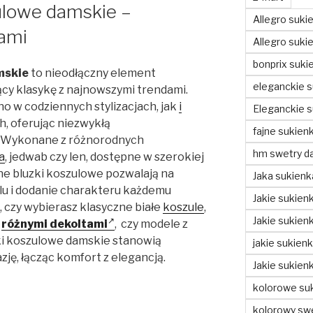
ulowe damskie –
Allegro suki
dami
Allegro sukie
bonprix suki
mskie
to nieodłączny element
eleganckie s
ący klasykę z najnowszymi trendami.
no w codziennych stylizacjach, jak
i
Eleganckie s
h, oferując niezwykłą
fajne sukienk
. Wykonane z różnorodnych
hm swetry d
a
, jedwab czy len, dostępne w szerokiej
e bluzki koszulowe pozwalają na
Jaka sukienk
lu i dodanie charakteru każdemu
Jakie sukienk
, czy wybierasz klasyczne białe
koszule
,
Jakie sukien
,
różnymi dekoltami
, czy modele z
ki koszulowe damskie stanowią
jakie sukien
ję, łącząc komfort z elegancją.
Jakie sukien
kolorowe suk
kolorowy swe