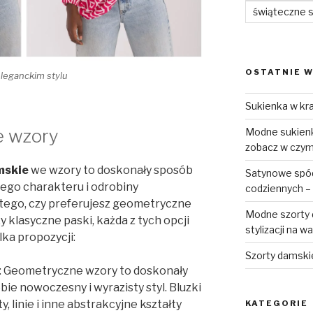
świąteczne 
OSTATNIE W
leganckim stylu
Sukienka w kra
e wzory
Modne sukienki
zobacz w czym 
mskie
we wzory to doskonały sposób
Satynowe spódn
wego charakteru i odrobiny
codziennych – 
 tego, czy preferujesz geometryczne
Modne szorty d
 klasyczne paski, każda z tych opcji
stylizacji na w
lka propozycji:
Szorty damski
: Geometryczne wzory to doskonały
ie nowoczesny i wyrazisty styl. Bluzki
, linie i inne abstrakcyjne kształty
KATEGORIE