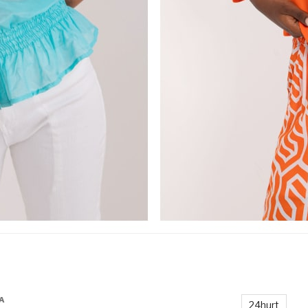
A
24hurt