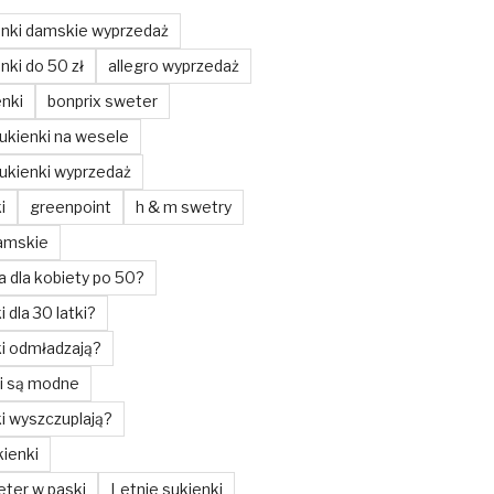
enki damskie wyprzedaż
nki do 50 zł
allegro wyprzedaż
enki
bonprix sweter
ukienki na wesele
ukienki wyprzedaż
i
greenpoint
h & m swetry
amskie
a dla kobiety po 50?
i dla 30 latki?
ki odmładzają?
ki są modne
ki wyszczuplają?
ienki
ter w paski
Letnie sukienki