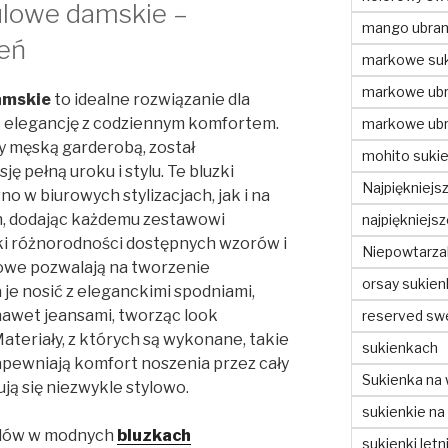
ulowe damskie –
mango ubran
ień
markowe suk
markowe ubr
mskie
to idealne rozwiązanie dla
ć elegancję z codziennym komfortem.
markowe ubr
ny męską garderobą, został
mohito sukie
 pełną uroku i stylu. Te bluzki
Najpiękniejs
o w biurowych stylizacjach, jak i na
h, dodając każdemu zestawowi
najpiękniejs
ki różnorodności dostępnych wzorów i
Niepowtarzal
owe pozwalają na tworzenie
orsay sukien
a je nosić z eleganckimi spodniami,
awet jeansami, tworząc look
reserved sw
ateriały, z których są wykonane, takie
sukienkach
zapewniają komfort noszenia przez cały
Sukienka na 
ją się niezwykle stylowo.
sukienkie na
ndów w modnych
bluzkach
sukienki letn