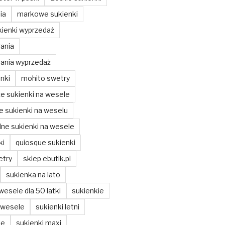
ia
markowe sukienki
ienki wyprzedaż
ania
ania wyprzedaż
nki
mohito swetry
ze sukienki na wesele
ze sukienki na weselu
ne sukienki na wesele
ki
quiosque sukienki
etry
sklep ebutik.pl
sukienka na lato
wesele dla 50 latki
sukienkie
 wesele
sukienki letni
ie
sukienki maxi