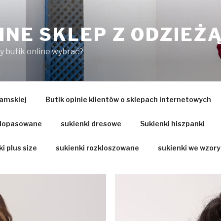
INE SKLEP Z ODZIEŻ
ry butik online wybrać?
amskiej
Butik opinie klientów o sklepach internetowych
 dopasowane
sukienki dresowe
Sukienki hiszpanki
i plus size
sukienki rozkloszowane
sukienki we wzory