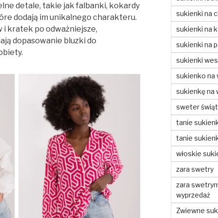
ne detale, takie jak falbanki, kokardy
sukienki na c
óre dodają im unikalnego charakteru.
 i kratek po odważniejsze,
sukienki na 
iają dopasowanie bluzki do
sukienki na 
obiety.
sukienki wes
sukienko na
sukienkę na
sweter świą
tanie sukienk
tanie sukienk
włoskie suki
zara swetry
zara swetry
wyprzedaż
Zwiewne suki