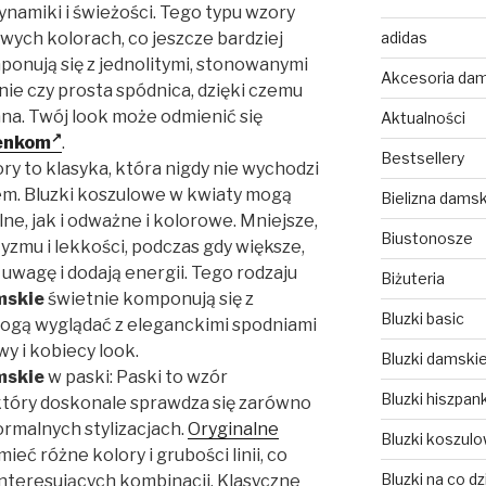
ynamiki i świeżości. Tego typu wzory
adidas
wych kolorach, co jeszcze bardziej
ponują się z jednolitymi, stonowanymi
Akcesoria da
nie czy prosta spódnica, dzięki czemu
ana. Twój look może odmienić się
Aktualności
enkom
.
Bestsellery
ry to klasyka, która nigdy nie wychodzi
tem. Bluzki koszulowe w kwiaty mogą
Bielizna dams
ne, jak i odważne i kolorowe. Mniejsze,
Biustonosze
zmu i lekkości, podczas gdy większe,
uwagę i dodają energii. Tego rodzaju
Biżuteria
mskie
świetnie komponują się z
Bluzki basic
mogą wyglądać z eleganckimi spodniami
y i kobiecy look.
Bluzki damski
mskie
w paski: Paski to wzór
Bluzki hiszpank
który doskonale sprawdza się zarówno
formalnych stylizacjach.
Oryginalne
Bluzki koszul
eć różne kolory i grubości linii, co
Bluzki na co dz
interesujących kombinacji. Klasyczne