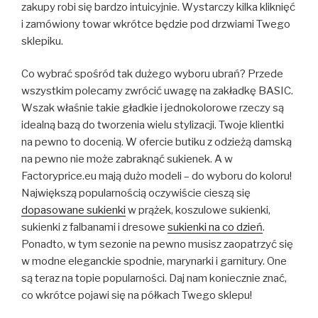
zakupy robi się bardzo intuicyjnie. Wystarczy kilka kliknięć
i zamówiony towar wkrótce będzie pod drzwiami Twego
sklepiku.
Co wybrać spośród tak dużego wyboru ubrań? Przede
wszystkim polecamy zwrócić uwagę na zakładkę BASIC.
Wszak właśnie takie gładkie i jednokolorowe rzeczy są
idealną bazą do tworzenia wielu stylizacji. Twoje klientki
na pewno to docenią. W ofercie butiku z odzieżą damską
na pewno nie może zabraknąć sukienek. A w
Factoryprice.eu mają dużo modeli – do wyboru do koloru!
Największą popularnością oczywiście cieszą się
dopasowane sukienki
w prążek, koszulowe sukienki,
sukienki z falbanami i dresowe
sukienki na co dzień
.
Ponadto, w tym sezonie na pewno musisz zaopatrzyć się
w modne eleganckie spodnie, marynarki i garnitury. One
są teraz na topie popularności. Daj nam koniecznie znać,
co wkrótce pojawi się na półkach Twego sklepu!