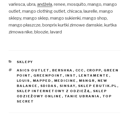
varlesca, ubra,
andżela
, renee, mosquito, mango, mango
outlet, mango clothing outlet, chicaca, laurelle, mango
sklepy, mango sklep, mango sukienki, mango shop,
mango płaszcze, bonprix kurtki zimowe damskie, kurtka
zimowa nike, bloozie, lavard
KATEGORIE
SKLEPY
TAGI
ASICS OUTLET
,
BERSHKA
,
CCC
,
CROPP
,
GREEN
POINT
,
GREENPOINT
,
INST
,
LENTAMENTE
,
LOUIS
,
MAPPED
,
MEDICINE
,
MSNGR
,
NEW
BALANCE
,
SDIDAS
,
SINSAY
,
SKLEP EBUTIK.PL
,
SKLEP INTERNETOWY Z ODZIEŻĄ
,
SKLEP
ODZIEŻOWY ONLINE
,
TANIE UBRANIA
,
TOP
SECRET