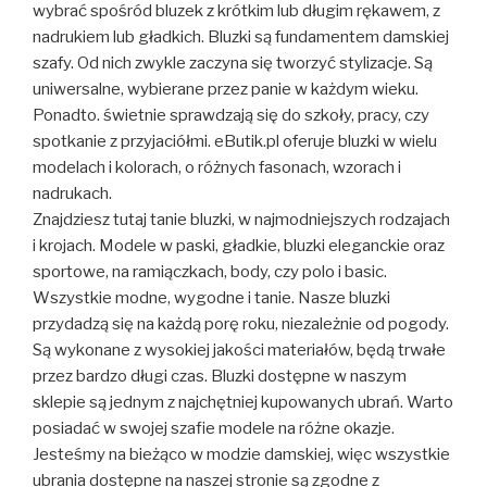
wybrać spośród bluzek z krótkim lub długim rękawem, z
nadrukiem lub gładkich. Bluzki są fundamentem damskiej
szafy. Od nich zwykle zaczyna się tworzyć stylizacje. Są
uniwersalne, wybierane przez panie w każdym wieku.
Ponadto. świetnie sprawdzają się do szkoły, pracy, czy
spotkanie z przyjaciółmi. eButik.pl oferuje bluzki w wielu
modelach i kolorach, o różnych fasonach, wzorach i
nadrukach.
Znajdziesz tutaj tanie bluzki, w najmodniejszych rodzajach
i krojach. Modele w paski, gładkie, bluzki eleganckie oraz
sportowe, na ramiączkach, body, czy polo i basic.
Wszystkie modne, wygodne i tanie. Nasze bluzki
przydadzą się na każdą porę roku, niezależnie od pogody.
Są wykonane z wysokiej jakości materiałów, będą trwałe
przez bardzo długi czas. Bluzki dostępne w naszym
sklepie są jednym z najchętniej kupowanych ubrań. Warto
posiadać w swojej szafie modele na różne okazje.
Jesteśmy na bieżąco w modzie damskiej, więc wszystkie
ubrania dostępne na naszej stronie są zgodne z