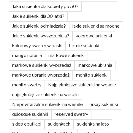
Jaka sukienka dla kobiety po 50?
Jakie sukienki dla 30 latki?
Jakie sukienki odmładzają?
jakie sukienki są modne
Jakie sukienki wyszczuplają?
kolorowe sukienki
kolorowy sweter w paski
Letnie sukienki
mango ubrania
markowe sukienki
markowe sukienki wyprzedaż
markowe ubrania
markowe ubrania wyprzedaż
mohito sukienki
mohito swetry
Najpiękniejsze sukienki na wesele
najpiękniejsze sukienki na weselu
Niepowtarzalne sukienki na wesele
orsay sukienki
quiosque sukienki
reserved swetry
sklep ebutik.pl
sukienkach
sukienka na lato