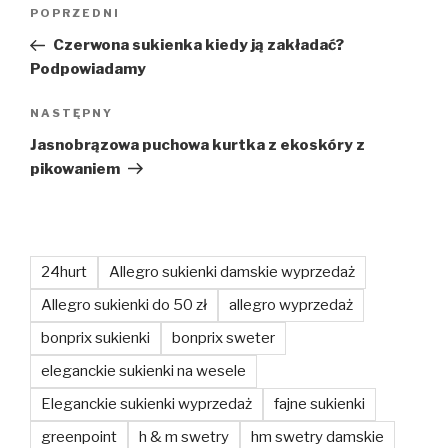
Nawigacja
Poprzedni
POPRZEDNI
wpisu
wpis
Czerwona sukienka kiedy ją zakładać?
Podpowiadamy
Następny
NASTĘPNY
wpis
Jasnobrązowa puchowa kurtka z ekoskóry z
pikowaniem
24hurt
Allegro sukienki damskie wyprzedaż
Allegro sukienki do 50 zł
allegro wyprzedaż
bonprix sukienki
bonprix sweter
eleganckie sukienki na wesele
Eleganckie sukienki wyprzedaż
fajne sukienki
greenpoint
h & m swetry
hm swetry damskie