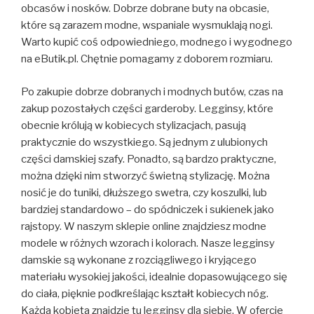
obcasów i nosków. Dobrze dobrane buty na obcasie,
które są zarazem modne, wspaniale wysmuklają nogi.
Warto kupić coś odpowiedniego, modnego i wygodnego
na eButik.pl. Chętnie pomagamy z doborem rozmiaru.
Po zakupie dobrze dobranych i modnych butów, czas na
zakup pozostałych części garderoby. Legginsy, które
obecnie królują w kobiecych stylizacjach, pasują
praktycznie do wszystkiego. Są jednym z ulubionych
części damskiej szafy. Ponadto, są bardzo praktyczne,
można dzięki nim stworzyć świetną stylizację. Można
nosić je do tuniki, dłuższego swetra, czy koszulki, lub
bardziej standardowo – do spódniczek i sukienek jako
rajstopy. W naszym sklepie online znajdziesz modne
modele w różnych wzorach i kolorach. Nasze legginsy
damskie są wykonane z rozciągliwego i kryjącego
materiału wysokiej jakości, idealnie dopasowującego się
do ciała, pięknie podkreślając kształt kobiecych nóg.
Każda kobieta znajdzie tu legginsy dla siebie. W ofercie