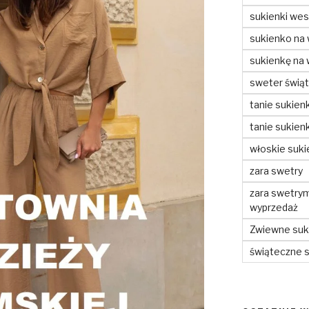
sukienki wes
sukienko na
sukienkę na
sweter świą
tanie sukienk
tanie sukienk
włoskie suki
zara swetry
zara swetry
wyprzedaż
Zwiewne suki
świąteczne 