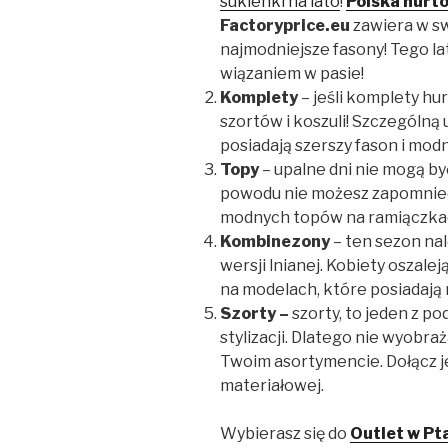
sukienki na lato
!
Polska hurto
Factoryprice.eu
zawiera w s
najmodniejsze fasony! Tego l
wiązaniem w pasie!
Komplety
– jeśli komplety hur
szortów i koszuli! Szczególną
posiadają szerszy fason i mod
Topy
– upalne dni nie mogą by
powodu nie możesz zapomnieć 
modnych topów na ramiączka
Kombinezony
– ten sezon n
wersji lnianej. Kobiety oszalej
na modelach, które posiadają n
Szorty –
szorty, to jeden z
stylizacji. Dlatego nie wyobr
Twoim asortymencie. Dołącz j
materiałowej.
Wybierasz się do
Outlet w Pt