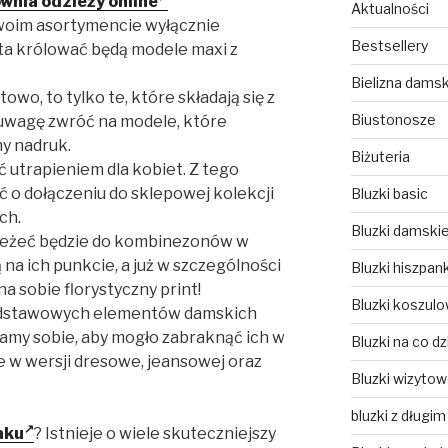
wnia odzieży online
Aktualności
woim asortymencie wyłącznie
Bestsellery
ata królować będą modele maxi z
Bielizna dams
towo, to tylko te, które składają się z
Biustonosze
 uwagę zwróć na modele, które
ny nadruk.
Biżuteria
ć utrapieniem dla kobiet. Z tego
o dołączeniu do sklepowej kolekcji
Bluzki basic
ch.
Bluzki damski
ależeć będzie do kombinezonów w
ą na ich punkcie, a już w szczególności
Bluzki hiszpank
a sobie florystyczny print!
Bluzki koszul
 podstawowych elementów damskich
ażamy sobie, aby mogło zabraknąć ich w
Bluzki na co dz
e w wersji dresowe, jeansowej oraz
Bluzki wizyto
bluzki z długi
aku
? Istnieje o wiele skuteczniejszy