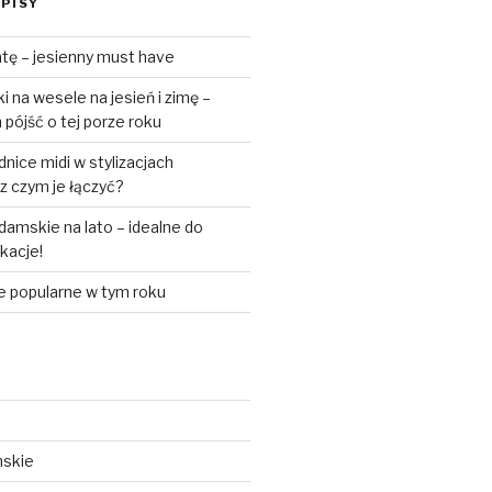
PISY
tę – jesienny must have
 na wesele na jesień i zimę –
pójść o tej porze roku
ice midi w stylizacjach
z czym je łączyć?
amskie na lato – idealne do
akacje!
e popularne w tym roku
mskie