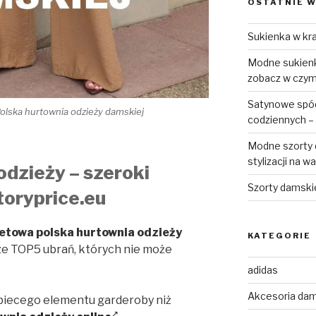
OSTATNIE W
Sukienka w kra
Modne sukienki
zobacz w czym 
Satynowe spódn
olska hurtownia odzieży damskiej
codziennych – 
Modne szorty d
stylizacji na w
odzieży – szeroki
Szorty damski
toryprice.eu
etowa polska hurtownia odzieży
KATEGORIE
ze TOP5 ubrań, których nie może
adidas
Akcesoria da
obiecego elementu garderoby niż