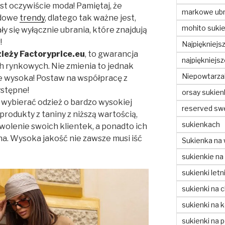
st oczywiście moda! Pamiętaj, że
markowe ubr
odowe
trendy
, dlatego tak ważne jest,
mohito sukie
y się wyłącznie ubrania, które znajdują
!
Najpiękniejs
ieży Factoryprice.eu
, to gwarancja
najpiękniejs
h rynkowych. Nie zmienia to jednak
Niepowtarzal
nie wysoka! Postaw na współpracę z
ystępne!
orsay sukien
 wybierać odzież o bardzo wysokiej
reserved sw
produkty z taniny z niższą wartością,
sukienkach
wolenie swoich klientek, a ponadto ich
a. Wysoka jakość nie zawsze musi iść
Sukienka na 
sukienkie na
sukienki letn
sukienki na c
sukienki na 
sukienki na 