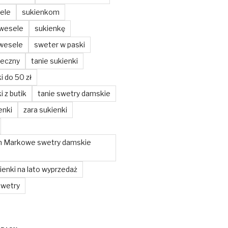
ele
sukienkom
 wesele
sukienkę
 wesele
sweter w paski
teczny
tanie sukienki
i do 50 zł
i z butik
tanie swetry damskie
enki
zara sukienki
m Markowe swetry damskie
enki na lato wyprzedaż
swetry