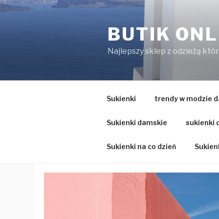
Przejdź
do
BUTIK ONL
treści
Najlepszy sklep z odzieżą któ
Sukienki
trendy w modzie d
Sukienki damskie
sukienki
Sukienki na co dzień
Sukienk