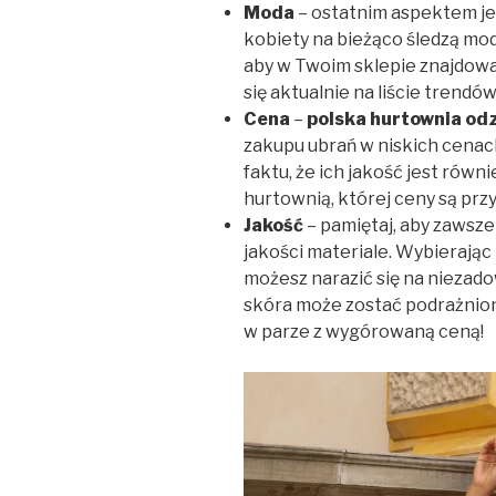
Moda
– ostatnim aspektem je
kobiety na bieżąco śledzą m
aby w Twoim sklepie znajdował
się aktualnie na liście trendów
Cena
–
polska hurtownia odz
zakupu ubrań w niskich cenac
faktu, że ich jakość jest rów
hurtownią, której ceny są prz
Jakość
– pamiętaj, aby zawsze
jakości materiale. Wybierając 
możesz narazić się na niezado
skóra może zostać podrażnion
w parze z wygórowaną ceną!