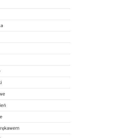
ka
e
i
owe
ień
we
m rękawem