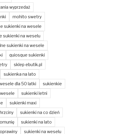
ania wyprzedaż
nki
mohito swetry
ze sukienki na wesele
ze sukienki na weselu
ne sukienki na wesele
ki
quiosque sukienki
etry
sklep ebutik.pl
sukienka na lato
wesele dla 50 latki
sukienkie
 wesele
sukienki letni
ie
sukienki maxi
hrzciny
sukienki na co dzień
komunię
sukienki na lato
poprawiny
sukienki na weselu