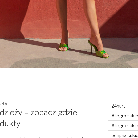
ANA
24hurt
dzieży – zobacz gdzie
Allegro suki
odukty
Allegro sukie
bonprix suki