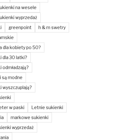
ukienki na wesele
ukienki wyprzedaż
i
greenpoint
h & m swetry
amskie
a dla kobiety po 50?
i dla 30 latki?
ki odmładzają?
ki są modne
ki wyszczuplają?
ienki
ter w paski
Letnie sukienki
ia
markowe sukienki
ienki wyprzedaż
ania