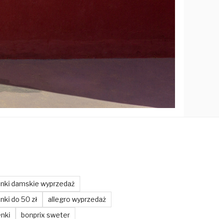
enki damskie wyprzedaż
nki do 50 zł
allegro wyprzedaż
enki
bonprix sweter