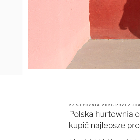
OPUBLIKOWANE
27 STYCZNIA 2026
PRZEZ
JO
W
Polska hurtownia o
kupić najlepsze pr