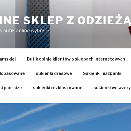
INE SKLEP Z ODZIEŻ
ry butik online wybrać?
amskiej
Butik opinie klientów o sklepach internetowych
 dopasowane
sukienki dresowe
Sukienki hiszpanki
i plus size
sukienki rozkloszowane
sukienki we wzory