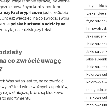
owego, zdajesz sobie sprawę, jak ważne
eleganckie s
wyłącznie poważnym kontrahentem.
zieży Factoryprice.eu
jest dla Ciebie
Eleganckie s
 Chcesz wiedzieć, na co zwrócić swoją
fajne sukienk
feruje
polska
hurtownia odzieży na
hm swetry d
eczytaj nasz dzisiejszy tekst.
Jaka sukienk
Jakie sukienk
odzieży
Jakie sukien
 na co zwrócić uwagę
jakie sukien
Jakie sukien
?
kolorowe suk
ch Was pytań jest to, na co zwrócić
kolorowy swe
wych? Jest wiele ważnych aspektów,
mango ubran
y najważniejsze, które są kluczowe
markowe suk
ego asortymentu.
markowe ubr