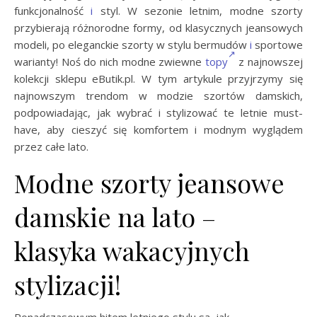
funkcjonalność
i
styl. W sezonie letnim, modne szorty
przybierają różnorodne formy, od klasycznych jeansowych
modeli, po eleganckie szorty w stylu bermudów
i
sportowe
warianty! Noś do nich modne zwiewne
topy
z najnowszej
kolekcji sklepu eButik.pl. W tym artykule przyjrzymy się
najnowszym trendom w modzie szortów damskich,
podpowiadając, jak wybrać i stylizować te letnie must-
have, aby cieszyć się komfortem i modnym wyglądem
przez całe lato.
Modne szorty jeansowe
damskie na lato –
klasyka wakacyjnych
stylizacji!
Ponadczasowym hitem letniego stylu są, jak …