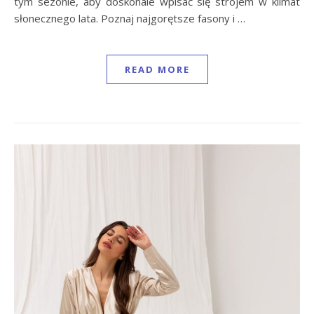
tym sezonie, aby doskonale wpisać się strojem w klimat
słonecznego lata. Poznaj najgorętsze fasony i …
READ MORE