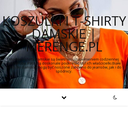
KOSZULKI I T-SHIRTY
DAMSKIE |
MERENGE.PL
Modne t-shirty damskie są świetnym uzupełnieniem codziennej
garderoby. Potrafią doskonale podkreślić styl ich właścicielki.Białe
koszulki damskie mogą być noszone zarówno do jeansów, jak i do
spódnicy.