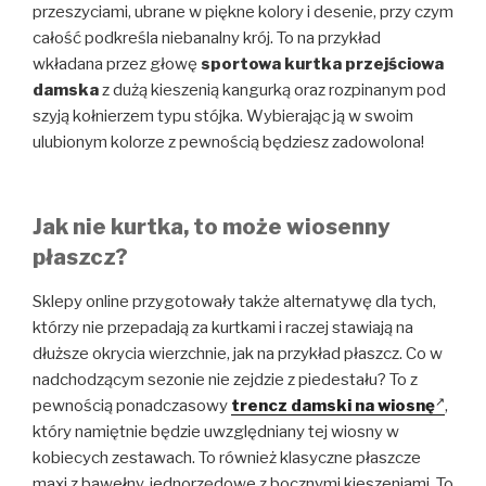
przeszyciami, ubrane w piękne kolory i desenie, przy czym
całość podkreśla niebanalny krój. To na przykład
wkładana przez głowę
sportowa kurtka przejściowa
damska
z dużą kieszenią kangurką oraz rozpinanym pod
szyją kołnierzem typu stójka. Wybierając ją w swoim
ulubionym kolorze z pewnością będziesz zadowolona!
Jak nie kurtka, to może wiosenny
płaszcz?
Sklepy online
przygotowały także alternatywę dla tych,
którzy nie przepadają za kurtkami i raczej stawiają na
dłuższe okrycia wierzchnie, jak na przykład płaszcz. Co w
nadchodzącym sezonie nie zejdzie z piedestału? To z
pewnością ponadczasowy
trencz damski na wiosnę
,
który namiętnie będzie uwzględniany tej wiosny w
kobiecych zestawach. To również klasyczne płaszcze
maxi z bawełny, jednorzędowe z bocznymi kieszeniami. To