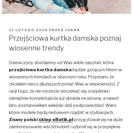
OPUBLIKOWANE
11 LUTEGO 2026
PRZEZ
JOANA
W
Przejściowa kurtka damska poznaj
wiosenne trendy
Dziewczyny, dostajemy od Was wiele zapytań, która
przejściowa kurtka damska
będzie gorącym hitem w
wiosennych trendach w obecnym roku. Przyznam, że
chciałam nieco dłużej potrzymać Was w niepewności. Z
racji tego, że nie możecie doczekać się ocieplenia i
namiętnie kompletujecie już ubrania na wiosnę, a nawet
lato, postanowiłam właśnie dziś podpowiedzieć Wam,
które modele będą niebawem rządzić w stylizacjach.
Znany polski
sklep
eButik.pl
przygotował się na duże
zainteresowanie wśród kobiet i uzbroił się w przepiękne