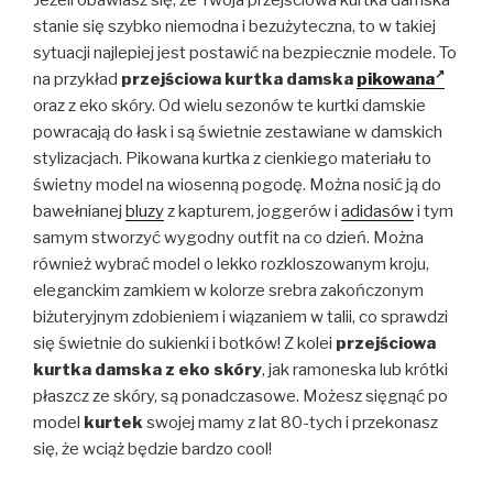
stanie się szybko niemodna i bezużyteczna, to w takiej
sytuacji najlepiej jest postawić na bezpiecznie modele. To
na przykład
przejściowa kurtka damska
pikowana
oraz z eko skóry. Od wielu sezonów te kurtki damskie
powracają do łask i są świetnie zestawiane w damskich
stylizacjach. Pikowana kurtka z cienkiego materiału to
świetny model na wiosenną pogodę. Można nosić ją do
bawełnianej
bluzy
z kapturem, joggerów i
adidasów
i tym
samym stworzyć wygodny outfit na co dzień. Można
również wybrać model o lekko rozkloszowanym kroju,
eleganckim zamkiem w kolorze srebra zakończonym
biżuteryjnym zdobieniem i wiązaniem w talii, co sprawdzi
się świetnie do sukienki i botków! Z kolei
przejściowa
kurtka damska z eko skóry
, jak ramoneska lub krótki
płaszcz ze skóry, są ponadczasowe. Możesz sięgnąć po
model
kurtek
swojej mamy z lat 80-tych i przekonasz
się, że wciąż będzie bardzo cool!