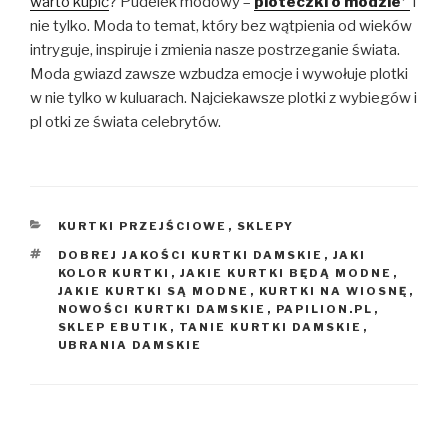
warto kupić
? Pudelek modowy –
ploteczki o modzie
i
nie tylko. Moda to temat, który bez wątpienia od wieków
intryguje, inspiruje i zmienia nasze postrzeganie świata.
Moda gwiazd zawsze wzbudza emocje i wywołuje plotki
w nie tylko w kuluarach. Najciekawsze plotki z wybiegów i
pl otki ze świata celebrytów.
KATEGORIE
KURTKI PRZEJŚCIOWE
,
SKLEPY
TAGI
DOBREJ JAKOŚCI KURTKI DAMSKIE
,
JAKI
KOLOR KURTKI
,
JAKIE KURTKI BĘDĄ MODNE
,
JAKIE KURTKI SĄ MODNE
,
KURTKI NA WIOSNĘ
,
NOWOŚCI KURTKI DAMSKIE
,
PAPILION.PL
,
SKLEP EBUTIK
,
TANIE KURTKI DAMSKIE
,
UBRANIA DAMSKIE
Nawigacja