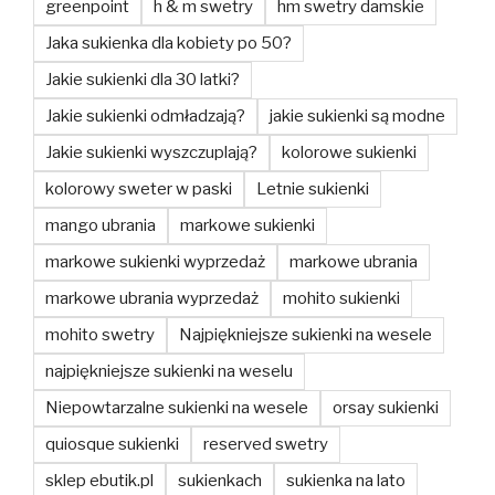
greenpoint
h & m swetry
hm swetry damskie
Jaka sukienka dla kobiety po 50?
Jakie sukienki dla 30 latki?
Jakie sukienki odmładzają?
jakie sukienki są modne
Jakie sukienki wyszczuplają?
kolorowe sukienki
kolorowy sweter w paski
Letnie sukienki
mango ubrania
markowe sukienki
markowe sukienki wyprzedaż
markowe ubrania
markowe ubrania wyprzedaż
mohito sukienki
mohito swetry
Najpiękniejsze sukienki na wesele
najpiękniejsze sukienki na weselu
Niepowtarzalne sukienki na wesele
orsay sukienki
quiosque sukienki
reserved swetry
sklep ebutik.pl
sukienkach
sukienka na lato