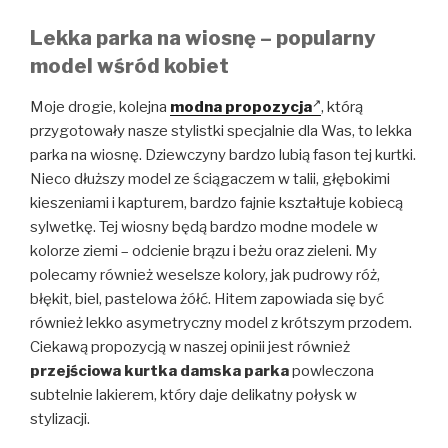
Lekka parka na wiosnę – popularny
model wśród kobiet
Moje drogie, kolejna
modna propozycja
, którą
przygotowały nasze stylistki specjalnie dla Was, to lekka
parka na wiosnę. Dziewczyny bardzo lubią fason tej kurtki.
Nieco dłuższy model ze ściągaczem w talii, głębokimi
kieszeniami i kapturem, bardzo fajnie kształtuje kobiecą
sylwetkę. Tej wiosny będą bardzo modne modele w
kolorze ziemi – odcienie brązu i beżu oraz zieleni. My
polecamy również weselsze kolory, jak pudrowy róż,
błękit, biel, pastelowa żółć. Hitem zapowiada się być
również lekko asymetryczny model z krótszym przodem.
Ciekawą propozycją w naszej opinii jest również
przejściowa kurtka damska parka
powleczona
subtelnie lakierem, który daje delikatny połysk w
stylizacji.