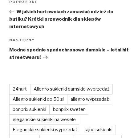
Poprzedni
POPRZEDNI
wpisu
wpis
W jakich hurtowniach zamawiać odzież do
butiku? Krótki przewodnik dla sklepów
internetowych
Następny
NASTĘPNY
wpis
Modne spodnie spadochronowe damskie – letni hit
streetwearu!
24hurt
Allegro sukienki damskie wyprzedaż
Allegro sukienki do 50 zł
allegro wyprzedaż
bonprix sukienki
bonprix sweter
eleganckie sukienki na wesele
Eleganckie sukienki wyprzedaż
fajne sukienki