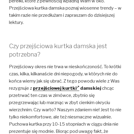
perełki, które z pewnością wpadną Wam w oko.
Przejściowa kurtka damska poznaj wiosenne trendy – w
takim razie nie przedłużam i zapraszam do dzisiejszej
lektury.
Czy przejściowa kurtka damska jest
potrzebna?
Przejściowy okres nie trwa w nieskończoność. To krótki
czas, kilka, kilkanaście dni niepogody, w których nie do
końca wiemy jak się ubrać. Z tego powodu wiele z Was
rezygnuje z
przejściowej kurtki
damskiej
chcąc
przetrwać ten czas w zimówce, zbytnio się
przegrzewając lub marznąc w zbyt cienkim okryciu
wierzchnim. Czy warto? Naszym zdaniem nie! Jest to nie
tylko niekomfortowe, ale też niesmaczne wizualnie.
Puchowa kurtka przy 10-15 stopniach w ciągu dnia nie
prezentuje się modnie. Biorąc pod uwagę fakt, że