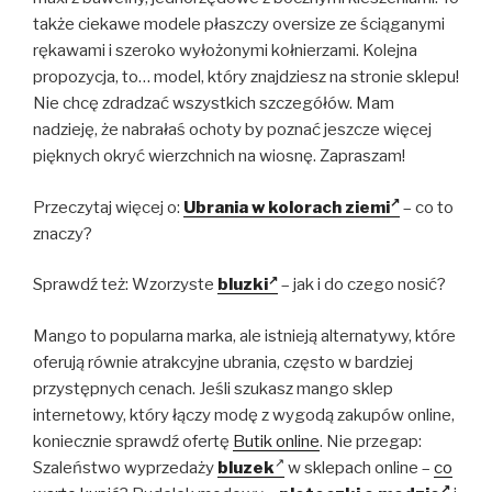
także ciekawe modele płaszczy oversize ze ściąganymi
rękawami i szeroko wyłożonymi kołnierzami. Kolejna
propozycja, to… model, który znajdziesz na stronie sklepu!
Nie chcę zdradzać wszystkich szczegółów. Mam
nadzieję, że nabrałaś ochoty by poznać jeszcze więcej
pięknych okryć wierzchnich na wiosnę. Zapraszam!
Przeczytaj więcej o:
Ubrania w kolorach ziemi
– co to
znaczy?
Sprawdź też: Wzorzyste
bluzki
– jak i do czego nosić?
Mango to popularna marka, ale istnieją alternatywy, które
oferują równie atrakcyjne ubrania, często w bardziej
przystępnych cenach. Jeśli szukasz mango sklep
internetowy, który łączy modę z wygodą zakupów online,
koniecznie sprawdź ofertę
Butik online
. Nie przegap:
Szaleństwo wyprzedaży
bluzek
w sklepach online –
co