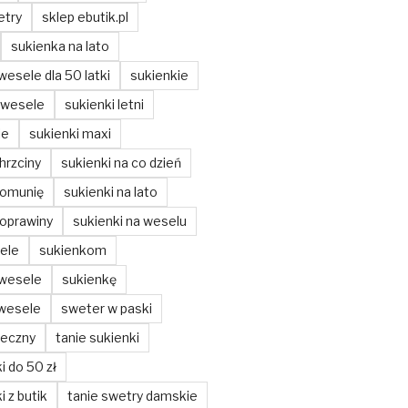
etry
sklep ebutik.pl
sukienka na lato
wesele dla 50 latki
sukienkie
 wesele
sukienki letni
ie
sukienki maxi
hrzciny
sukienki na co dzień
komunię
sukienki na lato
poprawiny
sukienki na weselu
ele
sukienkom
 wesele
sukienkę
 wesele
sweter w paski
teczny
tanie sukienki
i do 50 zł
i z butik
tanie swetry damskie