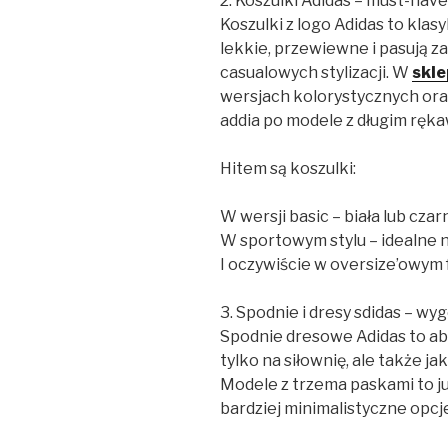
2. Koszulki Adidas – must-hav
Koszulki z logo Adidas to klas
lekkie, przewiewne i pasują z
casualowych stylizacji. W
skle
wersjach kolorystycznych ora
addia po modele z długim ręk
Hitem są koszulki:
W wersji basic – biała lub czar
W sportowym stylu – idealne n
I oczywiście w oversize’owym 
3. Spodnie i dresy sdidas – w
Spodnie dresowe Adidas to abs
tylko na siłownię, ale także j
Modele z trzema paskami to ju
bardziej minimalistyczne opcj