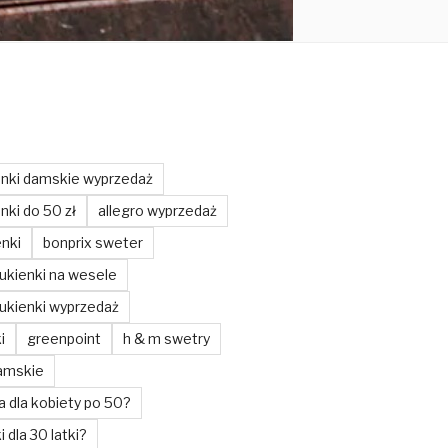
enki damskie wyprzedaż
nki do 50 zł
allegro wyprzedaż
enki
bonprix sweter
ukienki na wesele
ukienki wyprzedaż
i
greenpoint
h & m swetry
amskie
a dla kobiety po 50?
i dla 30 latki?