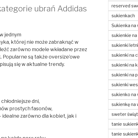
reserved sw
kategorie ubrań Addidas
sukienkach
Sukienka na 
l w jednym
sukienkie na
syka, której nie może zabraknąć w
sukienki letn
aleźć zarówno modele wkładane przez
sukienki na c
k. Popularne są także oversize’owe
pisują się w aktualne trendy.
sukienki na 
sukienki na 
sukienki wes
sukienko na
chłodniejsze dni,
sukienkę na
anów prostych fasonów,
sweter świą
 idealne zarówno dla kobiet, jak i
tanie sukienk
tanie sukienk