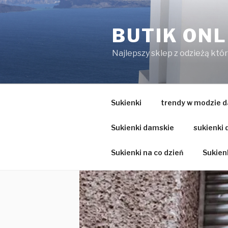
Przejdź
do
BUTIK ONL
treści
Najlepszy sklep z odzieżą któ
Sukienki
trendy w modzie d
Sukienki damskie
sukienki
Sukienki na co dzień
Sukienk