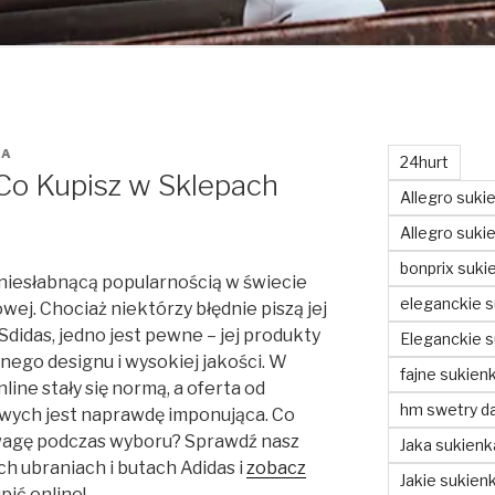
NA
24hurt
Co Kupisz w Sklepach
Allegro suki
Allegro sukie
bonprix suki
ę niesłabnącą popularnością w świecie
eleganckie s
ej. Chociaż niektórzy błędnie piszą jej
Sdidas, jedno jest pewne – jej produkty
Eleganckie s
ego designu i wysokiej jakości. W
fajne sukienk
line stały się normą, a oferta od
hm swetry d
wych jest naprawdę imponująca. Co
uwagę podczas wyboru? Sprawdź nasz
Jaka sukienk
h ubraniach i butach Adidas i
zobacz
Jakie sukienk
pić online!