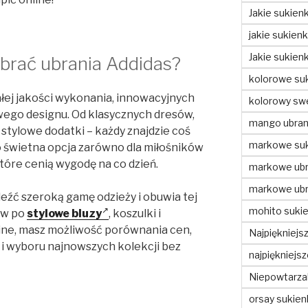
Jakie sukien
jakie sukien
Jakie sukien
brać ubrania Addidas?
kolorowe suk
łej jakości wykonania, innowacyjnych
kolorowy swe
ego designu. Od klasycznych dresów,
mango ubran
stylowe dodatki – każdy znajdzie coś
markowe suk
to świetna opcja zarówno dla miłośników
które cenią wygodę na co dzień.
markowe ubr
markowe ubr
eźć szeroką gamę odzieży i obuwia tej
mohito sukie
ów po
stylowe bluzy
, koszulki i
ine, masz możliwość porównania cen,
Najpiękniejs
i i wyboru najnowszych kolekcji bez
najpiękniejs
Niepowtarzal
orsay sukien