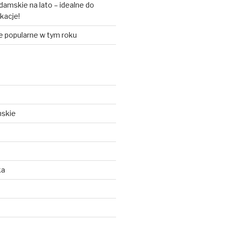
amskie na lato – idealne do
akacje!
e popularne w tym roku
mskie
ka