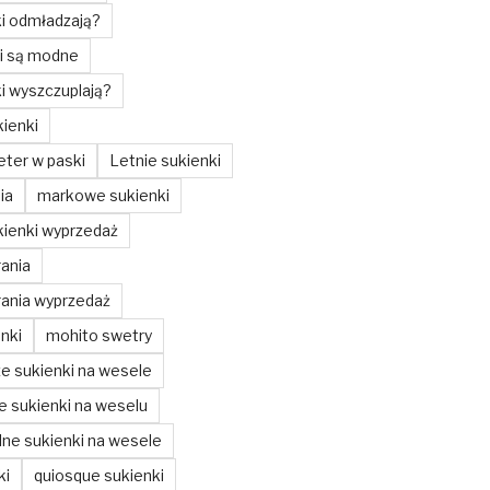
ki odmładzają?
ki są modne
ki wyszczuplają?
ienki
ter w paski
Letnie sukienki
ia
markowe sukienki
ienki wyprzedaż
ania
ania wyprzedaż
nki
mohito swetry
ze sukienki na wesele
ze sukienki na weselu
ne sukienki na wesele
ki
quiosque sukienki