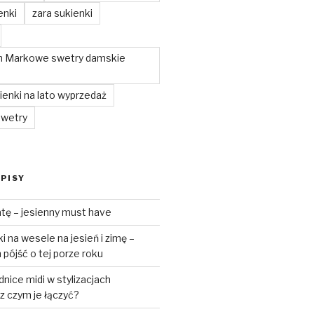
enki
zara sukienki
m Markowe swetry damskie
enki na lato wyprzedaż
swetry
PISY
tę – jesienny must have
 na wesele na jesień i zimę –
pójść o tej porze roku
ice midi w stylizacjach
z czym je łączyć?