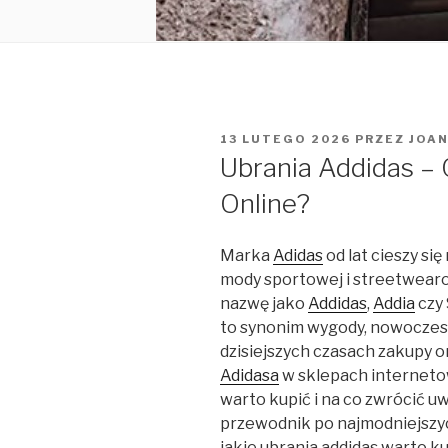
OPUBLIKOWANE
13 LUTEGO 2026
PRZEZ
JOA
W
Ubrania Addidas – 
Online?
Marka
Adidas
od lat cieszy si
mody sportowej i streetwearow
nazwę jako
Addidas
,
Addia
czy 
to synonim wygody, nowoczesn
dzisiejszych czasach zakupy on
Adidasa
w sklepach interneto
warto kupić i na co zwrócić 
przewodnik po najmodniejszyc
jakie ubrania addidas warto ku