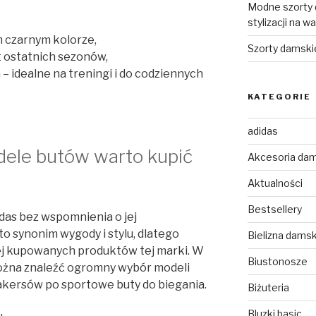
Modne szorty d
stylizacji na w
 czarnym kolorze,
Szorty damski
t ostatnich sezonów,
 idealne na treningi i do codziennych
KATEGORIE
adidas
dele butów warto kupić
Akcesoria da
Aktualności
Bestsellery
as bez wspomnienia o jej
o synonim wygody i stylu, dlatego
Bielizna dams
iej kupowanych produktów tej marki. W
Biustonosze
żna znaleźć ogromny wybór modeli
akersów po sportowe buty do biegania.
Biżuteria
Bluzki basic