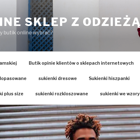
INE SKLEP Z ODZIEŻ
ry butik online wybrać?
amskiej
Butik opinie klientów o sklepach internetowych
 dopasowane
sukienki dresowe
Sukienki hiszpanki
i plus size
sukienki rozkloszowane
sukienki we wzory