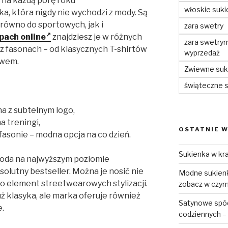
e na każdą porę roku
włoskie suki
yka, która nigdy nie wychodzi z mody. Są
arówno do sportowych, jak i
zara swetry
pach online
znajdziesz je w różnych
zara swetry
z fasonach – od klasycznych T-shirtów
wyprzedaż
awem.
Zwiewne suki
świąteczne 
na z subtelnym logo,
a treningi,
OSTATNIE W
fasonie – modna opcja na co dzień.
Sukienka w kra
ygoda na najwyższym poziomie
olutny bestseller. Można je nosić nie
Modne sukienki
ako element streetwearowych stylizacji.
zobacz w czym 
ż klasyka, ale marka oferuje również
Satynowe spódn
e.
codziennych – 