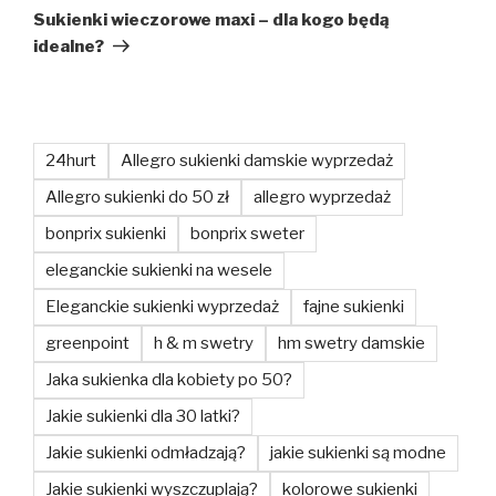
wpis
Sukienki wieczorowe maxi – dla kogo będą
idealne?
24hurt
Allegro sukienki damskie wyprzedaż
Allegro sukienki do 50 zł
allegro wyprzedaż
bonprix sukienki
bonprix sweter
eleganckie sukienki na wesele
Eleganckie sukienki wyprzedaż
fajne sukienki
greenpoint
h & m swetry
hm swetry damskie
Jaka sukienka dla kobiety po 50?
Jakie sukienki dla 30 latki?
Jakie sukienki odmładzają?
jakie sukienki są modne
Jakie sukienki wyszczuplają?
kolorowe sukienki