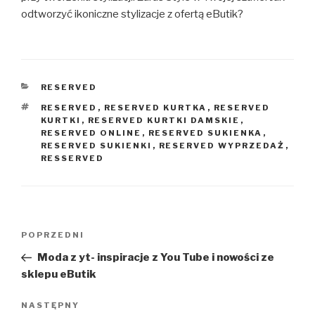
odtworzyć ikoniczne stylizacje z ofertą eButik?
KATEGORIE
RESERVED
TAGI
RESERVED
,
RESERVED KURTKA
,
RESERVED
KURTKI
,
RESERVED KURTKI DAMSKIE
,
RESERVED ONLINE
,
RESERVED SUKIENKA
,
RESERVED SUKIENKI
,
RESERVED WYPRZEDAŻ
,
RESSERVED
Nawigacja
Poprzedni
POPRZEDNI
wpisu
wpis
Moda z yt- inspiracje z You Tube i nowości ze
sklepu eButik
Następny
NASTĘPNY