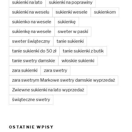
sukienki na lato
sukienki na poprawiny
sukienki na weselu
sukienki wesele
sukienkom
sukienko na wesele
sukienkę
sukienkę na wesele
sweter w paski
sweter świąteczny
tanie sukienki
tanie sukienki do 50 zł
tanie sukienki z butik
tanie swetry damskie
włoskie sukienki
zara sukienki
zara swetry
zara swetrym Markowe swetry damskie wyprzedaż
Zwiewne sukienki na lato wyprzedaż
świąteczne swetry
OSTATNIE WPISY