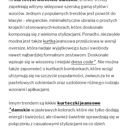
zapełniają witryny sklepowe szeroką gamą stylów i
wzorów. Jednym z popularnych trendów jest powrót do
klasyki – eleganckie, minimalistyczne ubrania o prostych
krojach i stonowanych kolorach, które doskonale
komponują się z wieloma stylizacjami. Ponadto, niezwykle
modna jest także
kurtka
jeansowa przejściowa w wersji
oversize, która nadaje wyjątkowego luzu i swobody
nawet najbardziej formalnym zestawom. Doskonale
wpisuje się w wiosenny i miejski
dress code
. Nie można
także zapomnieć o kurtkach bomberkach, które wciąż
utrzymują się na szczycie popularności, zwłaszcza te w
pastelowych odcieniach oraz ozdobione różnego rodzaju
wzorami i aplikacjami.
Innym trendem są lekkie
kurteczki jeansowe
damskie
w jaskrawych kolorach, które nie tylko dodają
energii i świeżości, ale również świetnie sprawdzają się w
połączeniu z casualowymi stylizacjami na co dzień.