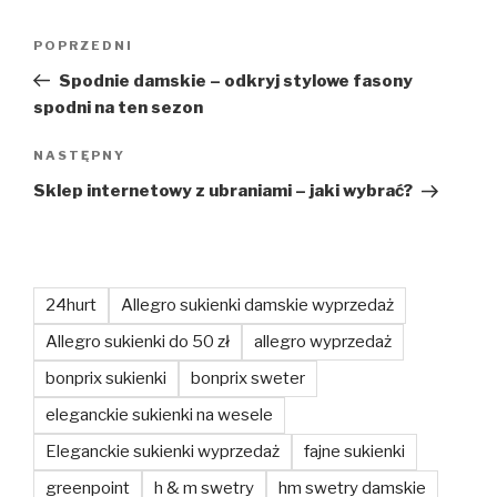
Nawigacja
Poprzedni
POPRZEDNI
wpisu
wpis
Spodnie damskie – odkryj stylowe fasony
spodni na ten sezon
Następny
NASTĘPNY
wpis
Sklep internetowy z ubraniami – jaki wybrać?
24hurt
Allegro sukienki damskie wyprzedaż
Allegro sukienki do 50 zł
allegro wyprzedaż
bonprix sukienki
bonprix sweter
eleganckie sukienki na wesele
Eleganckie sukienki wyprzedaż
fajne sukienki
greenpoint
h & m swetry
hm swetry damskie