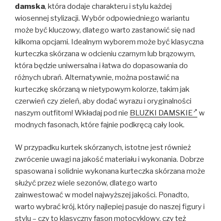
damska
, która dodaje charakteru i stylu każdej
wiosennej stylizacji. Wybór odpowiedniego wariantu
może być kluczowy, dlatego warto zastanowić się nad
kilkoma opcjami. Idealnym wyborem może być klasyczna
kurteczka skórzana w odcieniu czarnym lub brązowym,
która będzie uniwersalna i łatwa do dopasowania do
różnych ubrań. Alternatywnie, można postawić na
kurteczkę skórzaną w nietypowym kolorze, takim jak
czerwień czy zieleń, aby dodać wyrazu i oryginalności
naszym outfitom! Wkładaj pod nie
BLUZKI DAMSKIE
w
modnych fasonach, które fajnie podkręcą cały look.
W przypadku kurtek skórzanych, istotne jest również
zwrócenie uwagi na jakość materiału i wykonania. Dobrze
spasowana i solidnie wykonana kurteczka skórzana może
służyć przez wiele sezonów, dlatego warto
zainwestować w model najwyższej jakości. Ponadto,
warto wybrać krój, który najlepiej pasuje do naszej figury i
stylu – czy to klasyczny fason motocyklowy, czy też