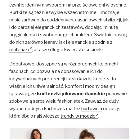
czyni je idealnym wyborem na przejściowe dni wiosenne.
Kurtki te są też niezwykle wszechstronne – można je
nosić zarówno do codziennych, casualowych stylizacji, jak
i do bardziej eleganckich zestawów, dodając im nutę
oryginalności i swobodnego charakteru. Świetnie pasują
do nich zarówno jeansy, jak i eleganckie
spodnie z
materiału
, a także długie kwieciste sukienki.
Dodatkowo, dostępne są w różnorodnych kolorach i
fasonach, co pozwala na dopasowanie ich do
indywidualnych preferencji i stylu każdej kobiety. To
właśnie ich uniwersalność, komfort i modny design
sprawiają, że
kurteczki pikowane damskie
ponownie
zdobywają serca wielu fashionistek. Zauważ, że duży
wybór modnych kurteczek ma też
hurtownia
odzieży,
która dba o najświeższe
trendy w modzie
.