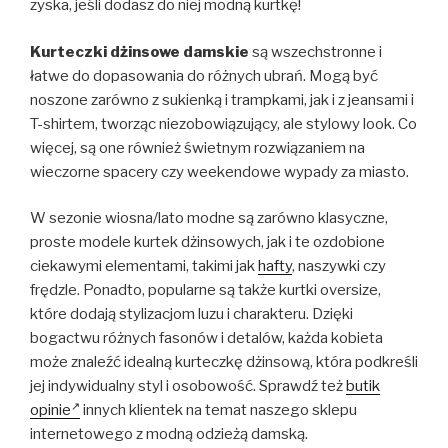
zyska, jeśli dodasz do niej modną kurtkę!
Kurteczki dżinsowe damskie
są wszechstronne i
łatwe do dopasowania do różnych ubrań. Mogą być
noszone zarówno z sukienką i trampkami, jak i z jeansami i
T-shirtem, tworząc niezobowiązujący, ale stylowy look. Co
więcej, są one również świetnym rozwiązaniem na
wieczorne spacery czy weekendowe wypady za miasto.
W sezonie wiosna/lato modne są zarówno klasyczne,
proste modele kurtek dżinsowych, jak i te ozdobione
ciekawymi elementami, takimi jak
hafty
, naszywki czy
frędzle. Ponadto, popularne są także kurtki oversize,
które dodają stylizacjom luzu i charakteru. Dzięki
bogactwu różnych fasonów i detalów, każda kobieta
może znaleźć idealną kurteczkę dżinsową, która podkreśli
jej indywidualny styl i osobowość. Sprawdź też
butik
opinie
innych klientek na temat naszego sklepu
internetowego z modną odzieżą damską.