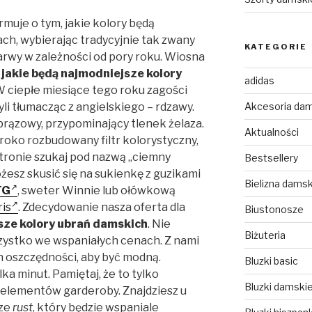
rmuje o tym, jakie kolory będą
ch, wybierając tradycyjnie tak zwany
KATEGORIE
arwy w zależności od pory roku. Wiosna
i
jakie będą najmodniejsze kolory
adidas
 ciepłe miesiące tego roku zagości
Akcesoria da
zyli tłumacząc z angielskiego – rdzawy.
rązowy, przypominający tlenek żelaza.
Aktualności
roko rozbudowany filtr kolorystyczny,
tronie szukaj pod nazwą „ciemny
Bestsellery
esz skusić się na sukienkę z guzikami
Bielizna dams
FG
, sweter Winnie lub ołówkową
is
. Zdecydowanie nasza oferta dla
Biustonosze
sze kolory ubrań damskich
. Nie
Biżuteria
szystko we wspaniałych cenach. Z nami
h oszczędności, aby być modną.
Bluzki basic
a minut. Pamiętaj, że to tylko
Bluzki damski
elementów garderoby. Znajdziesz u
rze
rust
, który będzie wspaniale