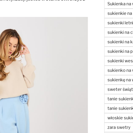
Sukienka na 
sukienkie na
sukienki letn
sukienki na c
sukienki na 
sukienki na 
sukienki wes
sukienko na
sukienkę na
sweter świą
tanie sukienk
tanie sukienk
włoskie suki
zara swetry