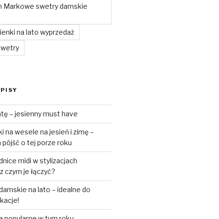
m Markowe swetry damskie
enki na lato wyprzedaż
swetry
PISY
tę – jesienny must have
 na wesele na jesień i zimę –
pójść o tej porze roku
ice midi w stylizacjach
z czym je łączyć?
amskie na lato – idealne do
akacje!
e popularne w tym roku