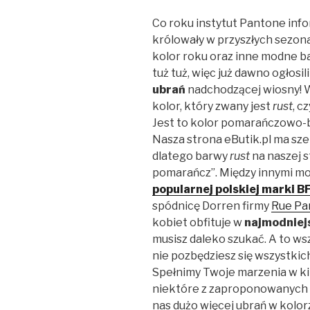
Co roku instytut Pantone info
królowały w przyszłych sezona
kolor roku oraz inne modne b
tuż tuż, więc już dawno ogłosil
ubrań
nadchodzącej wiosny! W
kolor, który zwany jest
rust
, c
Jest to kolor pomarańczowo-b
Nasza strona eButik.pl ma sze
dlatego barwy
rust
na naszej s
pomarańcz”. Między innymi moż
popularnej polskiej marki B
spódnicę Dorren firmy
Rue Par
kobiet obfituje w
najmodniej
musisz daleko szukać. A to w
nie pozbędziesz się wszystkic
Spełnimy Twoje marzenia w kilk
niektóre z zaproponowanych 
nas dużo więcej ubrań w kolo