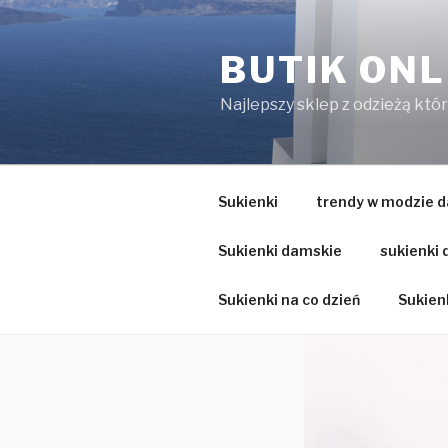
Przejdź
do
BUTIK ONL
treści
Najlepszy sklep z odzieżą któ
Sukienki
trendy w modzie d
Sukienki damskie
sukienki
Sukienki na co dzień
Sukienk