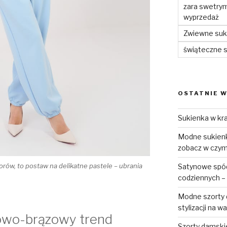
zara swetry
wyprzedaż
Zwiewne suki
świąteczne 
OSTATNIE W
Sukienka w kra
Modne sukienki
zobacz w czym 
lorów, to postaw na delikatne pastele – ubrania
Satynowe spódn
codziennych – 
Modne szorty d
stylizacji na w
owo-brązowy trend
Szorty damski