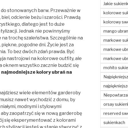
Jakie sukien
ię do stonowanych barw. Przeważnie w
kolorowe suk
 biel, odcienie beżu i szarości. Prawdą
kolorowy swe
zystkiego, dlatego jest to duże
tylizacji. Jednak nie powinnyśmy
mango ubran
ie na trochę szaleństwa. Szczególnie na
markowe suk
 piękne, pogodne dni. Życie jest za
markowe ubr
nia. To bez dwóch zdań prawda. Być
a nastrojowi na kolorowe outfity, ale
markowe ubr
za oknem wszystko zacznie budzić się
mohito sukie
a
najmodniejsze kolory ubrań na
Najpiękniejs
najpiękniejs
znajdziesz wiele elementów garderoby
Niepowtarzal
musisz nawet wychodzić z domu, by
orsay sukien
aniałymi, modnymi i stylowymi
, aby zaopatrzyć się w nową garderobę
reserved sw
ój się eksperymentować z kolorami
sukienkach
ch stylizacji jesteś w stanie stworzyć z