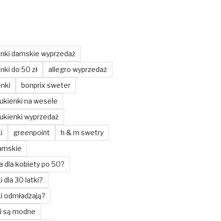
enki damskie wyprzedaż
nki do 50 zł
allegro wyprzedaż
enki
bonprix sweter
ukienki na wesele
ukienki wyprzedaż
i
greenpoint
h & m swetry
amskie
a dla kobiety po 50?
i dla 30 latki?
ki odmładzają?
ki są modne