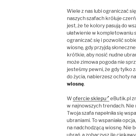
Wiele z nas lubi ograniczać s
naszych szafach króluje czerń,
jest, że te kolory pasują do ws
ułatwienie w kompletowaniu s
ograniczać się i pozwolić sob
wiosnę, gdy przyjdą słoneczne,
krótkie, aby nosić nudne ubra
może zimowa pogoda nie sprzyj
jesteśmy pewni, że gdy tylko 
do życia, nabierzesz ochoty n
wiosnę
.
W
ofercie sklepu
eButik.pl 
w najnowszych trendach. Nie 
Twoja szafa napełniła się wsp
ubraniami. To wspaniała opcja
na nadchodzącą wiosnę. Nie b
ubrań, a zobaczysz ile ciekawy