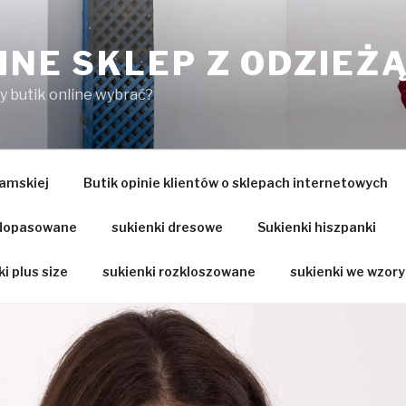
INE SKLEP Z ODZIEŻ
ry butik online wybrać?
amskiej
Butik opinie klientów o sklepach internetowych
 dopasowane
sukienki dresowe
Sukienki hiszpanki
i plus size
sukienki rozkloszowane
sukienki we wzory