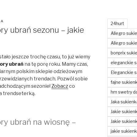
NA
24hurt
ry ubrań sezonu – jakie
Allegro suki
Allegro sukie
bonprix suki
tało jeszcze trochę czasu, to już wiemy
eleganckie s
ory ubrań
na tę porę roku. Mamy czas,
larnym polskim sklepie odzieżowym
Eleganckie s
rzewidzianych trendach. Pozwól sobie
fajne sukienk
 nadchodzącym sezonie!
Zobacz
co
hm swetry d
a trendseterką.
Jaka sukienk
Jakie sukienk
ry ubrań na wiosnę –
Jakie sukien
jakie sukien