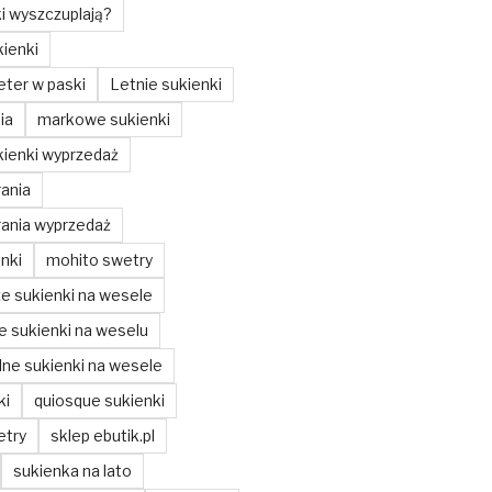
ki wyszczuplają?
ienki
ter w paski
Letnie sukienki
ia
markowe sukienki
ienki wyprzedaż
ania
ania wyprzedaż
nki
mohito swetry
ze sukienki na wesele
ze sukienki na weselu
ne sukienki na wesele
ki
quiosque sukienki
etry
sklep ebutik.pl
sukienka na lato