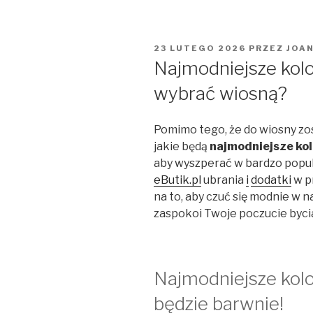
OPUBLIKOWANE
23 LUTEGO 2026
PRZEZ
JOA
W
Najmodniejsze kolo
wybrać wiosną?
Pomimo tego, że do wiosny zos
jakie będą
najmodniejsze kol
aby wyszperać w bardzo popu
eButik.pl
ubrania
i
dodatki
w p
na to, aby czuć się modnie w
zaspokoi Twoje poczucie byci
Najmodniejsze kolo
będzie barwnie!