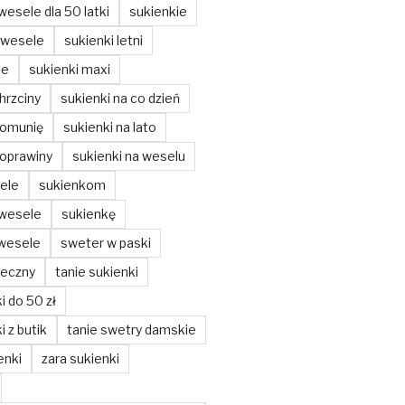
wesele dla 50 latki
sukienkie
 wesele
sukienki letni
ie
sukienki maxi
hrzciny
sukienki na co dzień
komunię
sukienki na lato
poprawiny
sukienki na weselu
ele
sukienkom
 wesele
sukienkę
 wesele
sweter w paski
teczny
tanie sukienki
i do 50 zł
i z butik
tanie swetry damskie
enki
zara sukienki