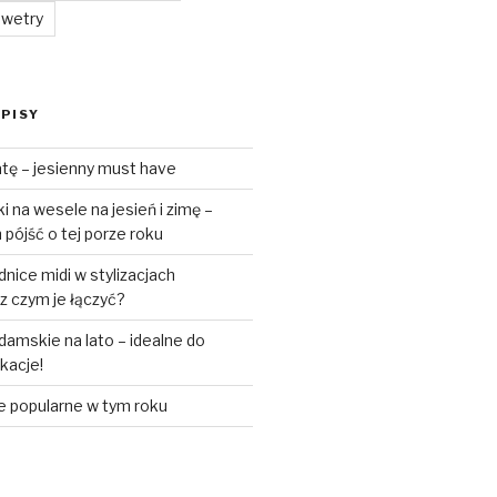
swetry
PISY
tę – jesienny must have
 na wesele na jesień i zimę –
pójść o tej porze roku
ice midi w stylizacjach
z czym je łączyć?
amskie na lato – idealne do
akacje!
e popularne w tym roku