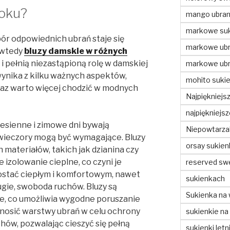
roku?
mango ubran
markowe suk
ór odpowiednich ubrań staje się
markowe ubr
 wtedy
bluzy damskie w różnych
 pełnią niezastąpioną rolę w damskiej
markowe ubr
wynika z kilku ważnych aspektów,
mohito sukie
raz warto więcej chodzić w modnych
Najpiękniejs
najpiękniejs
 Jesienne i zimowe dni bywają
Niepowtarzal
wieczory mogą być wymagające. Bluzy
orsay sukien
materiałów, takich jak dzianina czy
 izolowanie cieplne, co czyni je
reserved sw
stać ciepłym i komfortowym, nawet
sukienkach
gie, swoboda ruchów. Bluzy są
Sukienka na 
ze, co umożliwia wygodne poruszanie
ba nosić warstwy ubrań w celu ochrony
sukienkie na
hów, pozwalając cieszyć się pełną
sukienki letn