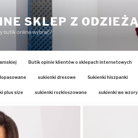
INE SKLEP Z ODZIEŻ
ry butik online wybrać?
amskiej
Butik opinie klientów o sklepach internetowych
 dopasowane
sukienki dresowe
Sukienki hiszpanki
i plus size
sukienki rozkloszowane
sukienki we wzory