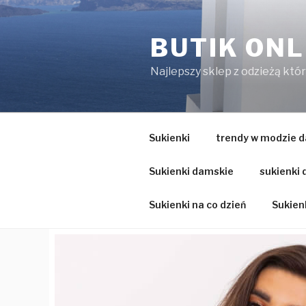
Przejdź
do
BUTIK ONL
treści
Najlepszy sklep z odzieżą któ
Sukienki
trendy w modzie d
Sukienki damskie
sukienki
Sukienki na co dzień
Sukienk