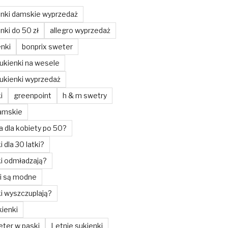
enki damskie wyprzedaż
nki do 50 zł
allegro wyprzedaż
enki
bonprix sweter
ukienki na wesele
ukienki wyprzedaż
i
greenpoint
h & m swetry
amskie
a dla kobiety po 50?
i dla 30 latki?
ki odmładzają?
ki są modne
ki wyszczuplają?
ienki
ter w paski
Letnie sukienki