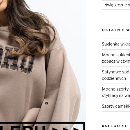
świąteczne 
OSTATNIE W
Sukienka w kra
Modne sukienki
zobacz w czym 
Satynowe spódn
codziennych – 
Modne szorty d
stylizacji na w
Szorty damski
KATEGORIE