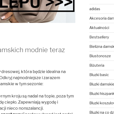
adidas
Akcesoria da
Aktualności
Bestsellery
Bielizna dams
damskich modnie teraz
Biustonosze
Biżuteria
y
dresowej, która będzie idealna na
Bluzki basic
dkryj najmodniejsze i zarazem
damskie w tym sezonie:
Bluzki damski
Bluzki hiszpank
rnym kroju są nadal na topie, poza tym
ę ciepło. Zapewniają wygodę i
Bluzki koszul
acji nieco nonszalancji.
Bluzki na co dz