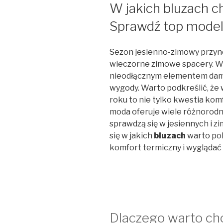
W
W jakich bluzach ch
Sprawdź top model
Sezon jesienno-zimowy przynosi
wieczorne zimowe spacery. W t
nieodłącznym elementem damsk
wygody. Warto podkreślić, że
roku to nie tylko kwestia kom
moda oferuje wiele różnorodny
sprawdzą się w jesiennych i z
się w jakich
bluzach
warto pok
komfort termiczny i wyglądać
Dlaczego warto ch