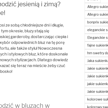
odzić jesienią i zimą?
Allegro suki
e!
Allegro sukie
bonprix suki
 ze sobą chłodniejsze dni i długie,
eleganckie s
ym okresie, bluzy stają się
iej garderoby, dostarczając ciepła i
Eleganckie s
 wybór odpowiednich bluz na tę porę
fajne sukienk
fortu, ale także stylu! Nowoczesna
hm swetry d
ch i stylowych bluz, które doskonale
imowych stylizacjach. Dlatego dowiedz
Jaka sukienk
azać się teraz na mieście żeby czuć
Jakie sukienk
 bosko!
Jakie sukien
jakie sukien
Jakie sukien
kolorowe suk
odzić w bluzach w
kolorowy swe