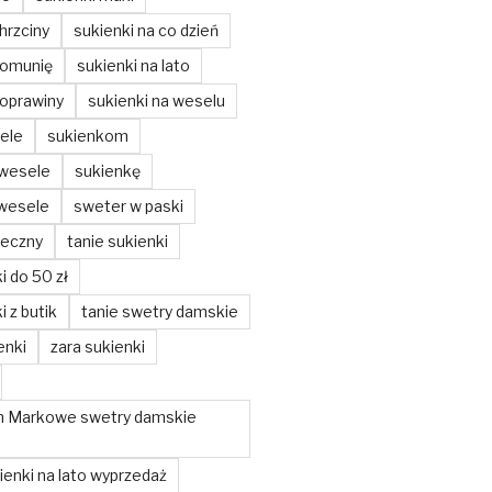
hrzciny
sukienki na co dzień
komunię
sukienki na lato
poprawiny
sukienki na weselu
ele
sukienkom
 wesele
sukienkę
 wesele
sweter w paski
teczny
tanie sukienki
i do 50 zł
i z butik
tanie swetry damskie
enki
zara sukienki
m Markowe swetry damskie
enki na lato wyprzedaż