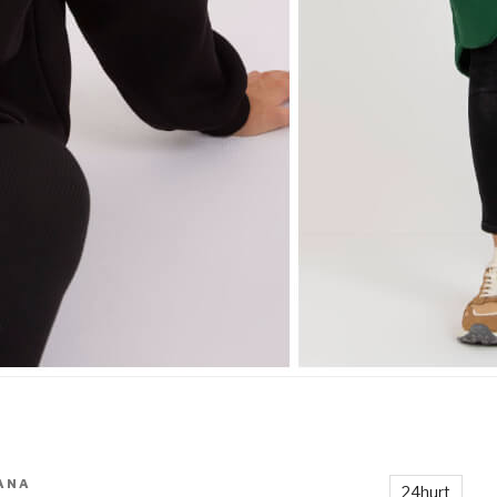
ANA
24hurt