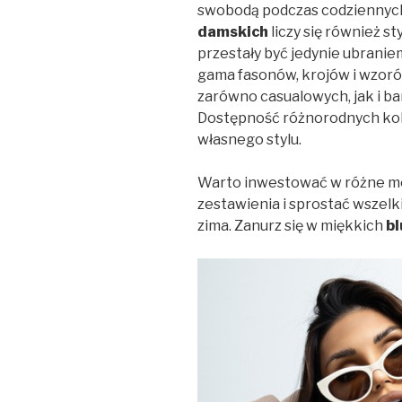
swobodą podczas codziennych 
damskich
liczy się również st
przestały być jedynie ubrani
gama fasonów, krojów i wzoró
zarówno casualowych, jak i bar
Dostępność różnorodnych kolo
własnego stylu.
Warto inwestować w różne mo
zestawienia i sprostać wszelki
zima. Zanurz się w miękkich
b