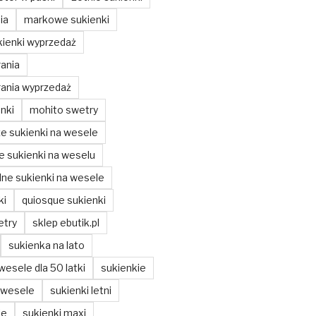
ia
markowe sukienki
ienki wyprzedaż
ania
ania wyprzedaż
nki
mohito swetry
ze sukienki na wesele
ze sukienki na weselu
ne sukienki na wesele
ki
quiosque sukienki
etry
sklep ebutik.pl
sukienka na lato
wesele dla 50 latki
sukienkie
 wesele
sukienki letni
ie
sukienki maxi