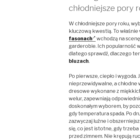
chłodniejsze pory 
W chłodniejsze pory roku, wyb
kluczową kwestią. To właśnie
fasonach
wchodzą na scenę i
garderobie. Ich popularność 
dlatego sprawdź, dlaczego te
bluzach
.
Po pierwsze, ciepło i wygoda.
nieprzewidywalne, a chłodne 
dresowe wykonane z miękkich 
welur, zapewniają odpowiednie
doskonałym wyborem, by pozo
gdy temperatura spada. Po dru
zazwyczaj luźne i obszerniejs
się, co jest istotne, gdy trze
przed zimnem. Nie krępują ruc