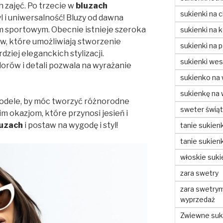
zajęć. Po trzecie w
bluzach
sukienki na c
yl i uniwersalność! Bluzy od dawna
em sportowym. Obecnie istnieje szeroka
sukienki na 
w, które umożliwiają stworzenie
sukienki na 
dziej eleganckich stylizacji.
sukienki wes
rów i detali pozwala na wyrażanie
sukienko na
sukienkę na
dele, by móc tworzyć różnorodne
sweter świą
m okazjom, które przynosi jesień i
luzach
i postaw na wygodę i styl!
tanie sukienk
tanie sukienk
włoskie suki
zara swetry
zara swetry
wyprzedaż
Zwiewne suki