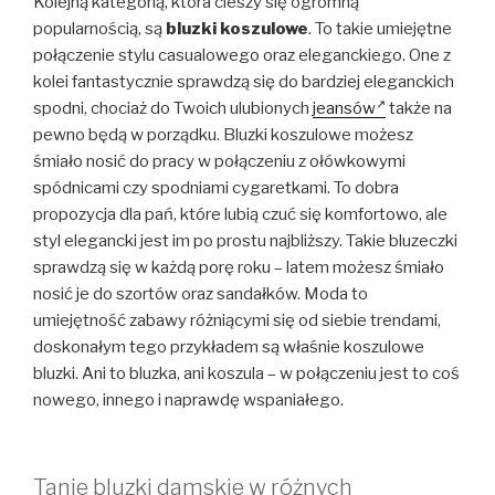
Kolejną kategorią, która cieszy się ogromną
popularnością, są
bluzki koszulowe
. To takie umiejętne
połączenie stylu casualowego oraz eleganckiego. One z
kolei fantastycznie sprawdzą się do bardziej eleganckich
spodni, chociaż do Twoich ulubionych
jeansów
także na
pewno będą w porządku. Bluzki koszulowe możesz
śmiało nosić do pracy w połączeniu z ołówkowymi
spódnicami czy spodniami cygaretkami. To dobra
propozycja dla pań, które lubią czuć się komfortowo, ale
styl elegancki jest im po prostu najbliższy. Takie bluzeczki
sprawdzą się w każdą porę roku – latem możesz śmiało
nosić je do szortów oraz sandałków. Moda to
umiejętność zabawy różniącymi się od siebie trendami,
doskonałym tego przykładem są właśnie koszulowe
bluzki. Ani to bluzka, ani koszula – w połączeniu jest to coś
nowego, innego i naprawdę wspaniałego.
Tanie bluzki damskie w różnych