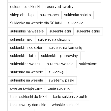
quiosque sukienki
reserved swetry
sklep ebutik.pl
sukienkach
sukienka na lato
Sukienka na wesele dla 50 latki
sukienkie
sukienkie na wesele
sukienki letni
sukienki letnie
sukienki maxi
sukienki na chrzciny
sukienki na co dzień
sukienki na komunię
sukienki na lato
sukienki na poprawiny
sukienki na weselu
sukienki wesele
sukienkom
sukienko na wesele
sukienkę
sukienkę na wesele
sweter w paski
sweter świąteczny
tanie sukienki
tanie sukienki do 50 zł
tanie sukienki z butik
tanie swetry damskie
włoskie sukienki