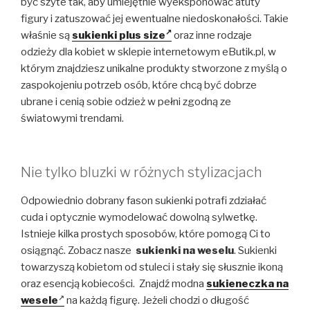
być szyte tak, aby umiejętnie wyeksponować atuty
figury i zatuszować jej ewentualne niedoskonałości. Takie
właśnie są
sukienki plus size
oraz inne rodzaje
odzieży dla kobiet w sklepie internetowym eButik.pl, w
którym znajdziesz unikalne produkty stworzone z myślą o
zaspokojeniu potrzeb osób, które chcą być dobrze
ubrane i cenią sobie odzież w pełni zgodną ze
światowymi trendami.
Nie tylko bluzki w różnych stylizacjach
Odpowiednio dobrany fason sukienki potrafi zdziałać
cuda i optycznie wymodelować dowolną sylwetkę.
Istnieje kilka prostych sposobów, które pomogą Ci to
osiągnąć. Zobacz nasze
sukienki na weselu
. Sukienki
towarzyszą kobietom od stuleci i stały się słusznie ikoną
oraz esencją kobiecości. Znajdź modna
sukieneczka na
wesele
na każdą figurę. Jeżeli chodzi o długość