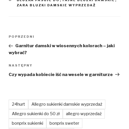
BLUZKA PASUJE DO
,
FAJNE BLUZKI DAMSKIE
,
ZARA BLUZKI DAMSKIE WYPRZEDAŻ
Nawigacja
Poprzedni
POPRZEDNI
wpisu
wpis
Garnitur damski w wiosennych kolorach – jaki
wybrać?
Następny
NASTĘPNY
wpis
Czy wypada kobiecie iść na wesele w garniturze
24hurt
Allegro sukienki damskie wyprzedaż
Allegro sukienki do 50 zł
allegro wyprzedaż
bonprix sukienki
bonprix sweter