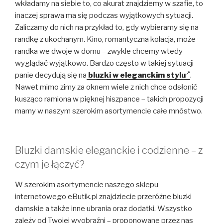
wkładamy na siebie to, co akurat znajdziemy w szafie, to
inaczej sprawa ma się podczas wyjątkowych sytuacji.
Zaliczamy do nich na przykład to, gdy wybieramy się na
randkę z ukochanym. Kino, romantyczna kolacja, może
randka we dwoje w domu – zwykle chcemy wtedy
wyglądać wyjątkowo. Bardzo często w takiej sytuacji
panie decydują się na
bluzki w eleganckim stylu
.
Nawet mimo zimy za oknem wiele z nich chce odsłonić
kusząco ramiona w pięknej hiszpance – takich propozycji
mamy w naszym szerokim asortymencie całe mnóstwo.
Bluzki damskie eleganckie i codzienne – z
czym je łączyć?
W szerokim asortymencie naszego sklepu
internetowego eButik.pl znajdziecie przeróżne bluzki
damskie a także inne ubrania oraz dodatki. Wszystko
zależy od Twojej wyobraźni – proponowane przez nas