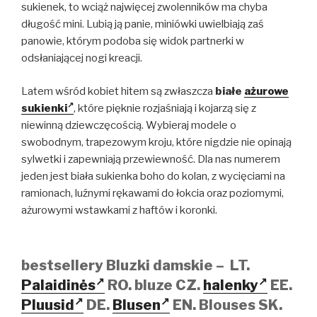
sukienek, to wciąż najwięcej zwolenników ma chyba
długość mini. Lubią ją panie, miniówki uwielbiają zaś
panowie, którym podoba się widok partnerki w
odsłaniającej nogi kreacji.
Latem wśród kobiet hitem są zwłaszcza
białe
ażurowe
sukienki
, które pięknie rozjaśniają i kojarzą się z
niewinną dziewczęcością. Wybieraj modele o
swobodnym, trapezowym kroju, które nigdzie nie opinają
sylwetki i zapewniają przewiewność. Dla nas numerem
jeden jest biała sukienka boho do kolan, z wycięciami na
ramionach, luźnymi rękawami do łokcia oraz poziomymi,
ażurowymi wstawkami z haftów i koronki.
bestsellery Bluzki damskie – LT.
Palaidinės
RO.
bluze
CZ.
halenky
EE.
Pluusid
DE.
Blusen
EN.
Blouses
SK.