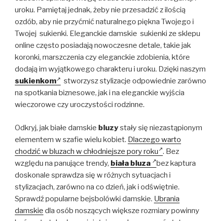
uroku. Pamiętaj jednak, żeby nie przesadzić z ilością
ozdób, aby nie przyćmić naturalnego piękna Twojego i
Twojej sukienki. Eleganckie damskie sukienki ze sklepu
online często posiadają nowoczesne detale, takie jak
koronki, marszczenia czy eleganckie zdobienia, które
dodają im wyjątkowego charakteru i uroku. Dzięki naszym
sukienkom
stworzysz stylizacje odpowiednie zarówno
na spotkania biznesowe, jak i na eleganckie wyjścia
wieczorowe czy uroczystości rodzinne.
Odkryj, jak białe damskie
bluzy
stały się niezastąpionym
elementem w szafie wielu kobiet.
Dlaczego warto
chodzić w bluzach w chłodniejsze pory roku
. Bez
względu na panujące trendy,
biała bluza
bez kaptura
doskonale sprawdza się w różnych sytuacjach i
stylizacjach, zarówno na co dzień, jak i odświętnie.
Sprawdź popularne bejsbolówki damskie.
Ubrania
damskie
dla osób noszących większe rozmiary powinny