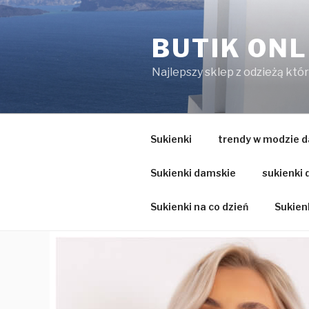
Przejdź
do
BUTIK ONL
treści
Najlepszy sklep z odzieżą któ
Sukienki
trendy w modzie d
Sukienki damskie
sukienki
Sukienki na co dzień
Sukienk