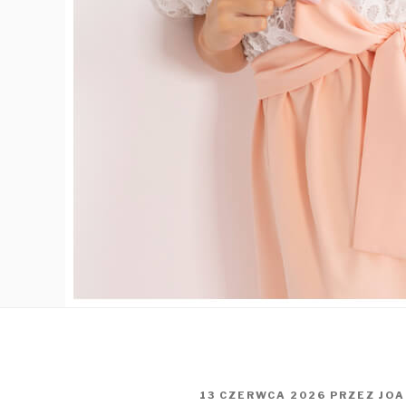
OPUBLIKOWANE
13 CZERWCA 2026
PRZEZ
JO