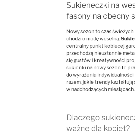
W
Sukieneczki na wes
fasony na obecny 
Nowy sezon to czas świeżych
chodzi o modę weselną.
Sukie
centralny punkt kobiecej gar
przechodzą nieustannie met
się gustów i kreatywności pro
sukienki na nowy sezon to pr
do wyrażenia indywidualności 
razem, jakie trendy kształtują
w nadchodzących miesiącach.
Dlaczego sukienecz
ważne dla kobiet?