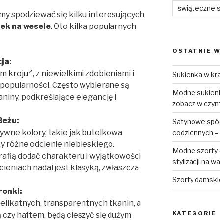
świąteczne 
y spodziewać się kilku interesujących
ek na wesele
. Oto kilka popularnych
OSTATNIE W
ja:
ym kroju
, z niewielkimi zdobieniami i
Sukienka w kra
a popularności. Często wybierane są
Modne sukienki
niny, podkreślające elegancję i
zobacz w czym 
Beżu:
Satynowe spódn
ywne kolory, takie jak butelkowa
codziennych – 
zy różne odcienie niebieskiego.
Modne szorty d
afią dodać charakteru i wyjątkowości
stylizacji na w
dcieniach nadal jest klasyką, zwłaszcza
Szorty damski
ronki:
delikatnych, transparentnych tkanin, a
KATEGORIE
 czy haftem, będą cieszyć się dużym