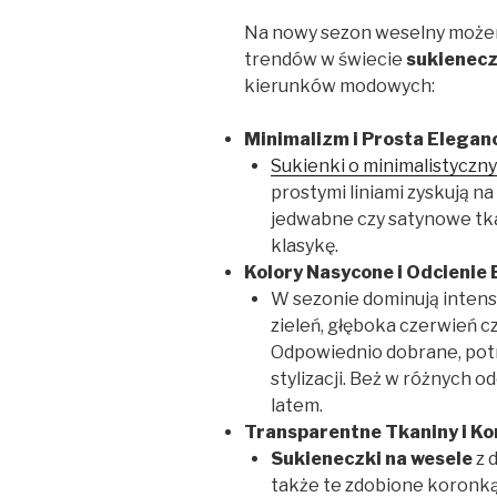
Na nowy sezon weselny możem
trendów w świecie
sukienecz
kierunków modowych:
Minimalizm i Prosta Eleganc
Sukienki o minimalistyczn
prostymi liniami zyskują n
jedwabne czy satynowe tka
klasykę.
Kolory Nasycone i Odcienie 
W sezonie dominują intens
zieleń, głęboka czerwień c
Odpowiednio dobrane, potr
stylizacji. Beż w różnych o
latem.
Transparentne Tkaniny i Ko
Sukieneczki na wesele
z 
także te zdobione koronką