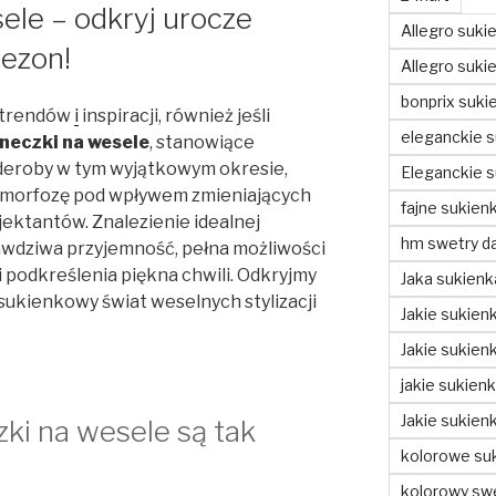
ele – odkryj urocze
Allegro suki
sezon!
Allegro sukie
bonprix suki
 trendów
i
inspiracji, również jeśli
eleganckie s
neczki na wesele
, stanowiące
deroby w tym wyjątkowym okresie,
Eleganckie s
amorfozę pod wpływem zmieniających
fajne sukienk
jektantów. Znalezienie idealnej
hm swetry d
awdziwa przyjemność, pełna możliwości
i podkreślenia piękna chwili. Odkryjmy
Jaka sukienk
 sukienkowy świat weselnych stylizacji
Jakie sukienk
Jakie sukien
jakie sukien
Jakie sukien
ki na wesele są tak
kolorowe suk
kolorowy swe