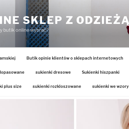
INE SKLEP Z ODZIEŻ
ry butik online wybrać?
amskiej
Butik opinie klientów o sklepach internetowych
 dopasowane
sukienki dresowe
Sukienki hiszpanki
i plus size
sukienki rozkloszowane
sukienki we wzory