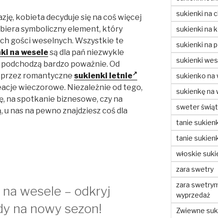
sukienki na c
zję, kobieta decyduje się na coś więcej
ybiera symboliczny element, który
sukienki na 
ich gości weselnych. Wszystkie te
sukienki na 
ki na wesele
są dla pań niezwykle
sukienki wes
j podchodzą bardzo poważnie. Od
, przez romantyczne
sukienki letnie
sukienko na
eacje wieczorowe. Niezależnie od tego,
sukienkę na
ę, na spotkanie biznesowe, czy na
sweter świą
, u nas na pewno znajdziesz coś dla
tanie sukienk
tanie sukienk
włoskie suki
zara swetry
zara swetry
na wesele – odkryj
wyprzedaż
dy na nowy sezon!
Zwiewne suki