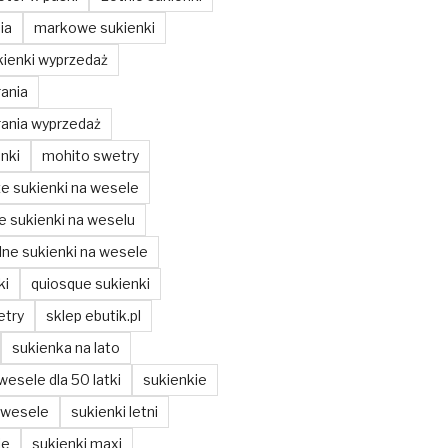
ia
markowe sukienki
ienki wyprzedaż
ania
ania wyprzedaż
nki
mohito swetry
ze sukienki na wesele
ze sukienki na weselu
ne sukienki na wesele
ki
quiosque sukienki
etry
sklep ebutik.pl
sukienka na lato
wesele dla 50 latki
sukienkie
 wesele
sukienki letni
ie
sukienki maxi