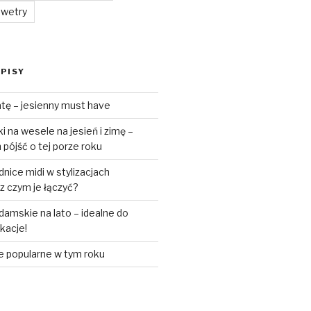
swetry
PISY
tę – jesienny must have
 na wesele na jesień i zimę –
pójść o tej porze roku
ice midi w stylizacjach
z czym je łączyć?
amskie na lato – idealne do
akacje!
e popularne w tym roku