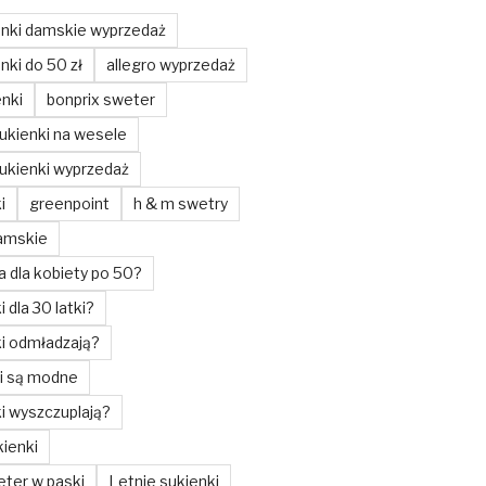
enki damskie wyprzedaż
nki do 50 zł
allegro wyprzedaż
enki
bonprix sweter
ukienki na wesele
ukienki wyprzedaż
i
greenpoint
h & m swetry
amskie
a dla kobiety po 50?
i dla 30 latki?
ki odmładzają?
ki są modne
ki wyszczuplają?
ienki
ter w paski
Letnie sukienki