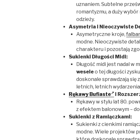
uznaniem. Subtelne prześw
romantyzmu, a duży wybór 
odzieży.
Asymetria i Nieoczywiste De
Asymetryczne kroje,
falba
modne. Nieoczywiste detale
charakteru i pozostają zg
Sukienki Długości Midi:
Długość midi jest nadal w m
wesele
o tej długości zysk
doskonale sprawdzają się z
letnich, letnich wydarzenia
Rękawy Bufiaste
i Rozszer
Rękawy w stylu lat 80. powr
z efektem balonowym – dod
Sukienki z Ramiączkami:
Sukienki z cienkimi ramiąc
modne. Wiele projektów pr
które doskonale sprawdzą 