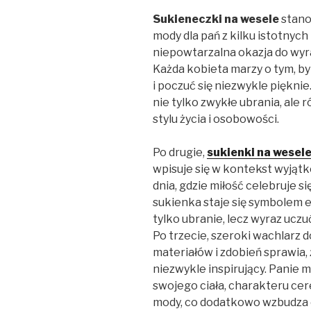
Sukieneczki na wesele
stano
mody dla pań z kilku istotnyc
niepowtarzalna okazja do wyraż
Każda kobieta marzy o tym, b
i poczuć się niezwykle pięknie
nie tylko zwykłe ubrania, ale
stylu życia i osobowości.
Po drugie,
sukienki na wesel
wpisuje się w kontekst wyjątk
dnia, gdzie miłość celebruje się
sukienka staje się symbolem el
tylko ubranie, lecz wyraz uczu
Po trzecie, szeroki wachlarz 
materiałów i zdobień sprawia,
niezwykle inspirujący. Panie
swojego ciała, charakteru ce
mody, co dodatkowo wzbudza 