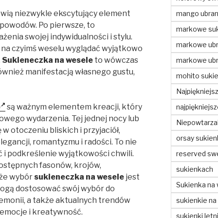
wią niezwykle ekscytujący element
mango ubran
h powodów. Po pierwsze, to
markowe suk
enia swojej indywidualności i stylu.
markowe ubr
y na czyimś weselu wyglądać wyjątkowo
.
Sukieneczka na wesele
to wówczas
markowe ubr
 również manifestacją własnego gustu,
mohito sukie
Najpiękniejs
e
są ważnym elementem kreacji, który
najpiękniejs
owego wydarzenia. Tej jednej nocy lub
Niepowtarzal
 w otoczeniu bliskich i przyjaciół,
orsay sukien
egancji, romantyzmu i radości. To nie
ć i podkreślenie wyjątkowości chwili.
reserved sw
dostępnych fasonów, krojów,
sukienkach
 że wybór
sukieneczka na wesele
jest
Sukienka na 
 mogą dostosować swój wybór do
remonii, a także aktualnych trendów
sukienkie na
emocje i kreatywność.
sukienki letn