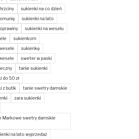
hrzciny
sukienki na co dzień
komunię
sukienki na lato
poprawiny
sukienki na weselu
ele
sukienkom
 wesele
sukienkę
 wesele
sweter w paski
teczny
tanie sukienki
i do 50 zł
i z butik
tanie swetry damskie
enki
zara sukienki
m Markowe swetry damskie
enki na lato wyprzedaż