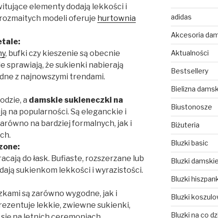
itujące elementy dodają lekkości i
adidas
rozmaitych modeli oferuje
hurtownia
Akcesoria da
tale:
Aktualności
ny
, bufki czy kieszenie są obecnie
 sprawiają, że sukienki nabierają
Bestsellery
odne z najnowszymi trendami.
Bielizna dams
odzie, a
damskie
sukieneczki na
Biustonosze
ują na popularności. Są eleganckie i
arówno na bardziej formalnych, jak i
Biżuteria
ch.
Bluzki basic
zone:
acają do łask. Bufiaste, rozszerzane lub
Bluzki damski
ają sukienkom lekkości i wyrazistości.
Bluzki hiszpank
zkami są zarówno wygodne, jak i
Bluzki koszul
ezentuje lekkie, zwiewne sukienki,
Bluzki na co dz
się na letnich ceremoniach.