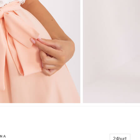
ANA
24hurt