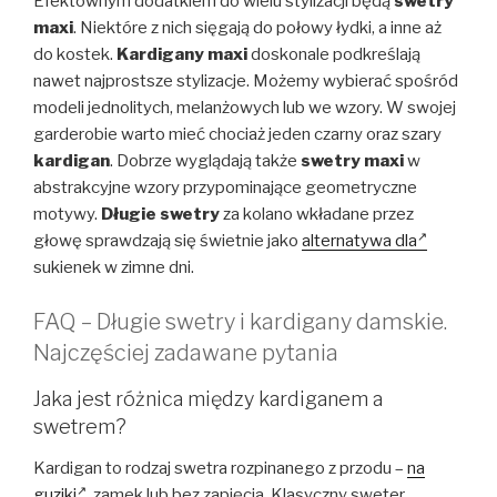
Efektownym dodatkiem do wielu stylizacji będą
swetry
maxi
. Niektóre z nich sięgają do połowy łydki, a inne aż
do kostek.
Kardigany maxi
doskonale podkreślają
nawet najprostsze stylizacje. Możemy wybierać spośród
modeli jednolitych, melanżowych lub we wzory. W swojej
garderobie warto mieć chociaż jeden czarny oraz szary
kardigan
. Dobrze wyglądają także
swetry maxi
w
abstrakcyjne wzory przypominające geometryczne
motywy.
Długie swetry
za kolano wkładane przez
głowę sprawdzają się świetnie jako
alternatywa dla
sukienek w zimne dni.
FAQ – Długie swetry i kardigany damskie.
Najczęściej zadawane pytania
Jaka jest różnica między kardiganem a
swetrem?
Kardigan to rodzaj swetra rozpinanego z przodu –
na
guziki
, zamek lub bez zapięcia. Klasyczny sweter