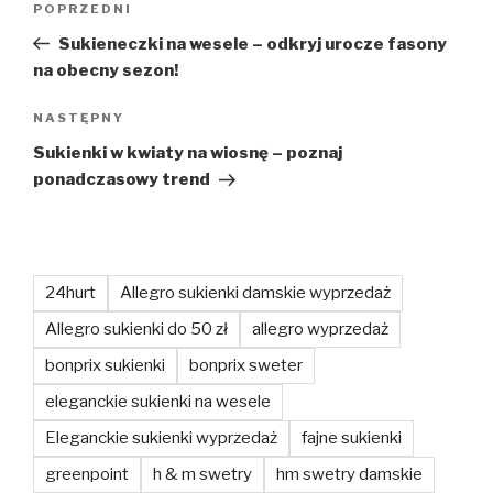
Poprzedni
POPRZEDNI
wpisu
wpis
Sukieneczki na wesele – odkryj urocze fasony
na obecny sezon!
Następny
NASTĘPNY
wpis
Sukienki w kwiaty na wiosnę – poznaj
ponadczasowy trend
24hurt
Allegro sukienki damskie wyprzedaż
Allegro sukienki do 50 zł
allegro wyprzedaż
bonprix sukienki
bonprix sweter
eleganckie sukienki na wesele
Eleganckie sukienki wyprzedaż
fajne sukienki
greenpoint
h & m swetry
hm swetry damskie