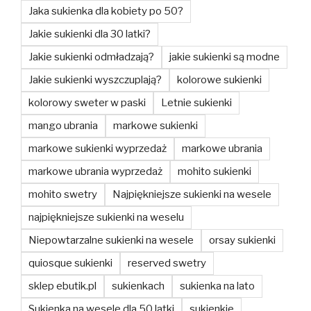
Jaka sukienka dla kobiety po 50?
Jakie sukienki dla 30 latki?
Jakie sukienki odmładzają?
jakie sukienki są modne
Jakie sukienki wyszczuplają?
kolorowe sukienki
kolorowy sweter w paski
Letnie sukienki
mango ubrania
markowe sukienki
markowe sukienki wyprzedaż
markowe ubrania
markowe ubrania wyprzedaż
mohito sukienki
mohito swetry
Najpiękniejsze sukienki na wesele
najpiękniejsze sukienki na weselu
Niepowtarzalne sukienki na wesele
orsay sukienki
quiosque sukienki
reserved swetry
sklep ebutik.pl
sukienkach
sukienka na lato
Sukienka na wesele dla 50 latki
sukienkie