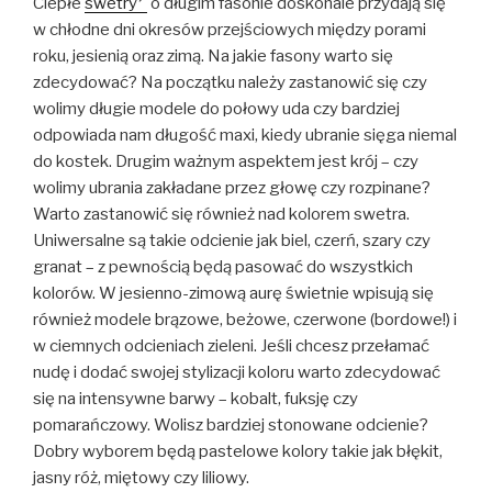
Ciepłe
swetry
o długim fasonie doskonale przydają się
w chłodne dni okresów przejściowych między porami
roku, jesienią oraz zimą. Na jakie fasony warto się
zdecydować? Na początku należy zastanowić się czy
wolimy długie modele do połowy uda czy bardziej
odpowiada nam długość maxi, kiedy ubranie sięga niemal
do kostek. Drugim ważnym aspektem jest krój – czy
wolimy ubrania zakładane przez głowę czy rozpinane?
Warto zastanowić się również nad kolorem swetra.
Uniwersalne są takie odcienie jak biel, czerń, szary czy
granat – z pewnością będą pasować do wszystkich
kolorów. W jesienno-zimową aurę świetnie wpisują się
również modele brązowe, beżowe, czerwone (bordowe!) i
w ciemnych odcieniach zieleni. Jeśli chcesz przełamać
nudę i dodać swojej stylizacji koloru warto zdecydować
się na intensywne barwy – kobalt, fuksję czy
pomarańczowy. Wolisz bardziej stonowane odcienie?
Dobry wyborem będą pastelowe kolory takie jak błękit,
jasny róż, miętowy czy liliowy.