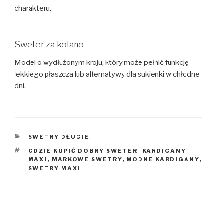
charakteru.
Sweter za kolano
Model o wydłużonym kroju, który może pełnić funkcję
lekkiego płaszcza lub alternatywy dla sukienki w chłodne
dni.
KATEGORIE
SWETRY DŁUGIE
TAGI
GDZIE KUPIĆ DOBRY SWETER
,
KARDIGANY
MAXI
,
MARKOWE SWETRY
,
MODNE KARDIGANY
,
SWETRY MAXI
Nawigacja