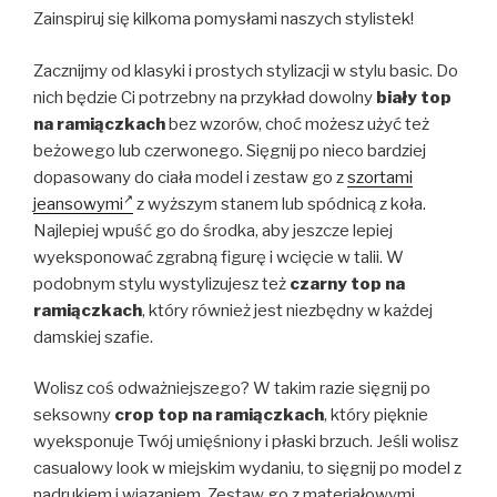
Zainspiruj się kilkoma pomysłami naszych stylistek!
Zacznijmy od klasyki i prostych stylizacji w stylu basic. Do
nich będzie Ci potrzebny na przykład dowolny
biały top
na ramiączkach
bez wzorów, choć możesz użyć też
beżowego lub czerwonego. Sięgnij po nieco bardziej
dopasowany do ciała model i zestaw go z
szortami
jeansowymi
z wyższym stanem lub spódnicą z koła.
Najlepiej wpuść go do środka, aby jeszcze lepiej
wyeksponować zgrabną figurę i wcięcie w talii. W
podobnym stylu wystylizujesz też
czarny top na
ramiączkach
, który również jest niezbędny w każdej
damskiej szafie.
Wolisz coś odważniejszego? W takim razie sięgnij po
seksowny
crop top na ramiączkach
, który pięknie
wyeksponuje Twój umięśniony i płaski brzuch. Jeśli wolisz
casualowy look w miejskim wydaniu, to sięgnij po model z
nadrukiem i wiązaniem. Zestaw go z materiałowymi