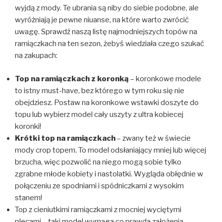
wyjdą z mody. Te ubrania są niby do siebie podobne, ale
wyróżniają je pewne niuanse, na które warto zwrócić
uwagę. Sprawdź naszą listę najmodniejszych topów na
ramiączkach na ten sezon, żebyś wiedziała czego szukać
na zakupach:
Top na ramiączkach z koronką
– koronkowe modele
to istny must-have, bez którego w tym roku się nie
obejdziesz. Postaw na koronkowe wstawki doszyte do
topu lub wybierz model cały uszyty z ultra kobiecej
koronki!
Krótki top na ramiączkach
– zwany też w świecie
mody crop topem. To model odsłaniający mniej lub więcej
brzucha, więc pozwolić na niego mogą sobie tylko
zgrabne młode kobiety i nastolatki. Wygląda obłędnie w
połączeniu ze spodniami i spódniczkami z wysokim
stanem!
Top z cieniutkimi ramiączkami z mocniej wyciętymi
plecami – taki model wymaga co prawda założenia