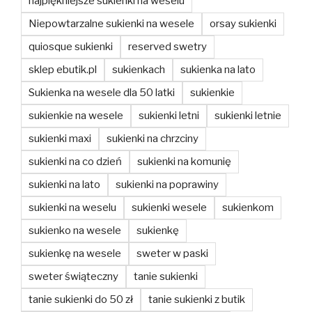
najpiękniejsze sukienki na weselu
Niepowtarzalne sukienki na wesele
orsay sukienki
quiosque sukienki
reserved swetry
sklep ebutik.pl
sukienkach
sukienka na lato
Sukienka na wesele dla 50 latki
sukienkie
sukienkie na wesele
sukienki letni
sukienki letnie
sukienki maxi
sukienki na chrzciny
sukienki na co dzień
sukienki na komunię
sukienki na lato
sukienki na poprawiny
sukienki na weselu
sukienki wesele
sukienkom
sukienko na wesele
sukienkę
sukienkę na wesele
sweter w paski
sweter świąteczny
tanie sukienki
tanie sukienki do 50 zł
tanie sukienki z butik