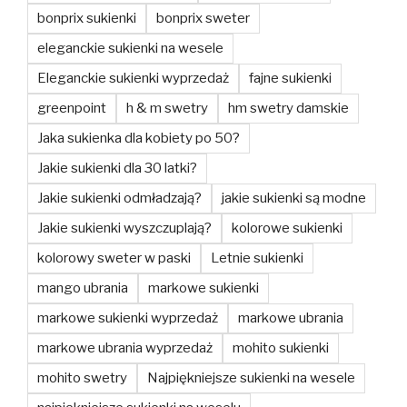
bonprix sukienki
bonprix sweter
eleganckie sukienki na wesele
Eleganckie sukienki wyprzedaż
fajne sukienki
greenpoint
h & m swetry
hm swetry damskie
Jaka sukienka dla kobiety po 50?
Jakie sukienki dla 30 latki?
Jakie sukienki odmładzają?
jakie sukienki są modne
Jakie sukienki wyszczuplają?
kolorowe sukienki
kolorowy sweter w paski
Letnie sukienki
mango ubrania
markowe sukienki
markowe sukienki wyprzedaż
markowe ubrania
markowe ubrania wyprzedaż
mohito sukienki
mohito swetry
Najpiękniejsze sukienki na wesele