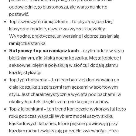
odpowiedniego biustonosza, ale warto na niego
postawić.
Top z szerszymi ramiączkami – to chyba najbardziej
klasyczne modele, uszyte zazwyczaj z bawełny.
Wygodne, praktyczne, uniwersalne i dobrze zasłaniają
ramiączka stanika.
Satynowy top na ramiączkach
– czyli modele w stylu
bieliźnianym, a’la śliska nocna koszulka. Mega kobiece i
seksowne, pięknie połyskują w słońcu i dodają glamu
każdej stylizacji!
Top typu bokserka – to nieco bardziej dopasowana do
ciała koszulka z szerszymi ramiączkami w sportowym
stylu. Jest charakterystycznie wycięta pod pachami i w
okolicy łopatek, dzięki czemu nie krępuje ruchów.
Top z falbankami – ten trend koniecznie wykorzystaj tego
roku podczas wakacji! Wybierz model uszyty z kliku
kaskadowych falbanek, które pięknie powiewają przy
każdym ruchu i zwiększają poczucie zwiewności. Poza