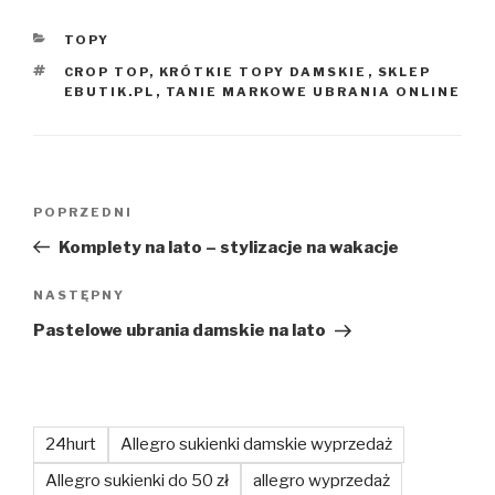
KATEGORIE
TOPY
TAGI
CROP TOP
,
KRÓTKIE TOPY DAMSKIE
,
SKLEP
EBUTIK.PL
,
TANIE MARKOWE UBRANIA ONLINE
Nawigacja
Poprzedni
POPRZEDNI
wpisu
wpis
Komplety na lato – stylizacje na wakacje
Następny
NASTĘPNY
wpis
Pastelowe ubrania damskie na lato
24hurt
Allegro sukienki damskie wyprzedaż
Allegro sukienki do 50 zł
allegro wyprzedaż