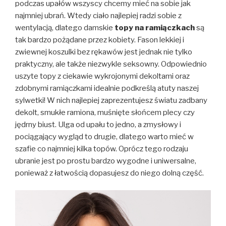
podczas upałów wszyscy chcemy mieć na sobie jak
najmniej ubrań. Wtedy ciało najlepiej radzi sobie z
wentylacją, dlatego damskie
topy na ramiączkach
są
tak bardzo pożądane przez kobiety. Fason lekkiej i
zwiewnej koszulki bez rękawów jest jednak nie tylko
praktyczny, ale także niezwykle seksowny. Odpowiednio
uszyte topy z ciekawie wykrojonymi dekoltami oraz
zdobnymi ramiączkami idealnie podkreślą atuty naszej
sylwetki! W nich najlepiej zaprezentujesz światu zadbany
dekolt, smukłe ramiona, muśnięte słońcem plecy czy
jędrny biust. Ulga od upału to jedno, a zmysłowy i
pociągający wygląd to drugie, dlatego warto mieć w
szafie co najmniej kilka topów. Oprócz tego rodzaju
ubranie jest po prostu bardzo wygodne i uniwersalne,
ponieważ z łatwością dopasujesz do niego dolną część.