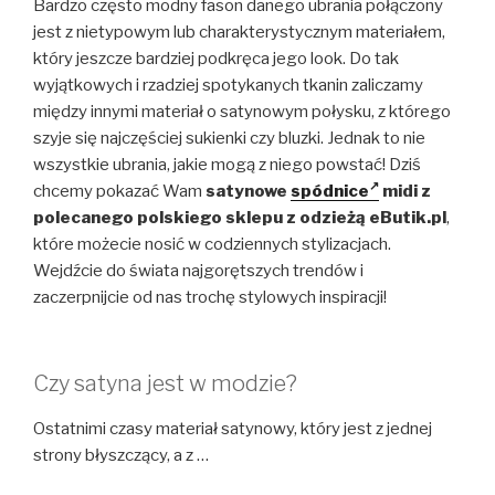
Bardzo często modny fason danego ubrania połączony
jest z nietypowym lub charakterystycznym materiałem,
który jeszcze bardziej podkręca jego look. Do tak
wyjątkowych i rzadziej spotykanych tkanin zaliczamy
między innymi materiał o satynowym połysku, z którego
szyje się najczęściej sukienki czy bluzki. Jednak to nie
wszystkie ubrania, jakie mogą z niego powstać! Dziś
chcemy pokazać Wam
satynowe
spódnice
midi z
polecanego polskiego sklepu z odzieżą eButik.pl
,
które możecie nosić w codziennych stylizacjach.
Wejdźcie do świata najgorętszych trendów i
zaczerpnijcie od nas trochę stylowych inspiracji!
Czy satyna jest w modzie?
Ostatnimi czasy materiał satynowy, który jest z jednej
strony błyszczący, a z …