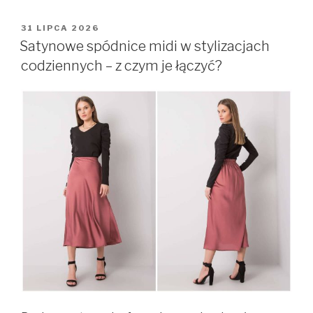
OPUBLIKOWANE
31 LIPCA 2026
W
Satynowe spódnice midi w stylizacjach
codziennych – z czym je łączyć?