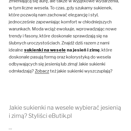
zmieniającą się aurę, ale także w wyjątkowe wydarzenia,
w tym liczne wesela. To czas, gdy szukamy sukienek,
które pozwolą nam zachować elegancję i styl,
jednocześnie zapewniając komfort w chłodniejszych
warunkach. Moda wciąż ewoluuje, wprowadzając nowe
trendy i fasony, które doskonale sprawdzają się na
ślubnych uroczystościach. Znajdź dziś razem z nami
idealne
sukienki na wesele
na jesień i zimę
, które
doskonale pasują formą oraz kolorystyką do wesela
odbywających się jesienią lub zimą! Jakie sukienki
odmładzają?
Zobacz
też jakie sukienki wyszczuplają?
Jakie sukienki na wesele wybierać jesienią
i zimą? Styliści eButik.pl
…