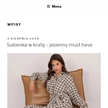
Menu
WPISY
OPUBLIKOWANE
2 SIERPNIA 2026
W
Sukienka w kratę – jesienny must have