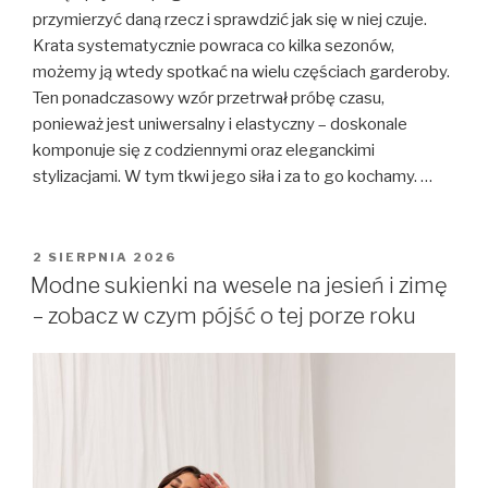
przymierzyć daną rzecz i sprawdzić jak się w niej czuje.
Krata systematycznie powraca co kilka sezonów,
możemy ją wtedy spotkać na wielu częściach garderoby.
Ten ponadczasowy wzór przetrwał próbę czasu,
ponieważ jest uniwersalny i elastyczny – doskonale
komponuje się z codziennymi oraz eleganckimi
stylizacjami. W tym tkwi jego siła i za to go kochamy. …
OPUBLIKOWANE
2 SIERPNIA 2026
W
Modne sukienki na wesele na jesień i zimę
– zobacz w czym pójść o tej porze roku