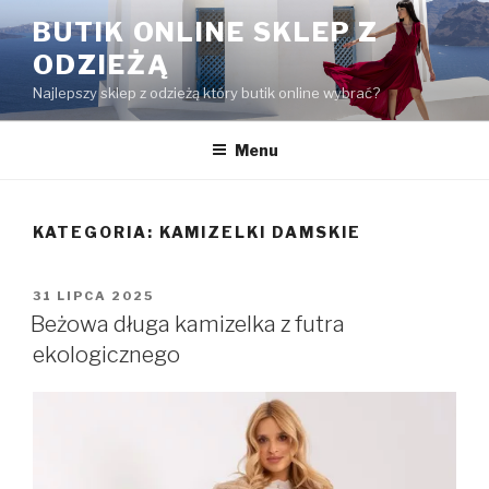
Przejdź
BUTIK ONLINE SKLEP Z
do
ODZIEŻĄ
treści
Najlepszy sklep z odzieżą który butik online wybrać?
Menu
KATEGORIA:
KAMIZELKI DAMSKIE
OPUBLIKOWANE
31 LIPCA 2025
W
Beżowa długa kamizelka z futra
ekologicznego