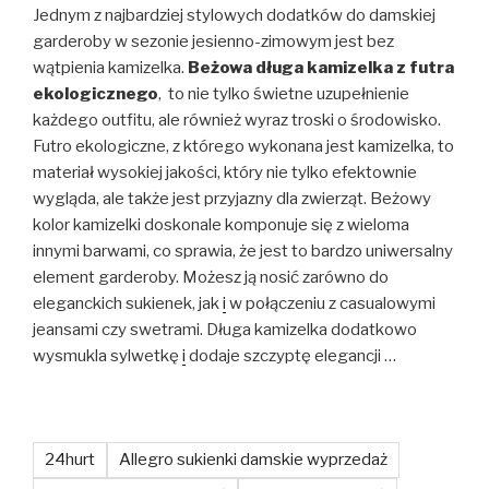
Jednym z najbardziej stylowych dodatków do damskiej
garderoby w sezonie jesienno-zimowym jest bez
wątpienia kamizelka.
Beżowa długa kamizelka z futra
ekologicznego
, to nie tylko świetne uzupełnienie
każdego outfitu, ale również wyraz troski o środowisko.
Futro ekologiczne, z którego wykonana jest kamizelka, to
materiał wysokiej jakości, który nie tylko efektownie
wygląda, ale także jest przyjazny dla zwierząt. Beżowy
kolor kamizelki doskonale komponuje się z wieloma
innymi barwami, co sprawia, że jest to bardzo uniwersalny
element garderoby. Możesz ją nosić zarówno do
eleganckich sukienek, jak
i
w połączeniu z casualowymi
jeansami czy swetrami. Długa kamizelka dodatkowo
wysmukla sylwetkę
i
dodaje szczyptę elegancji …
24hurt
Allegro sukienki damskie wyprzedaż