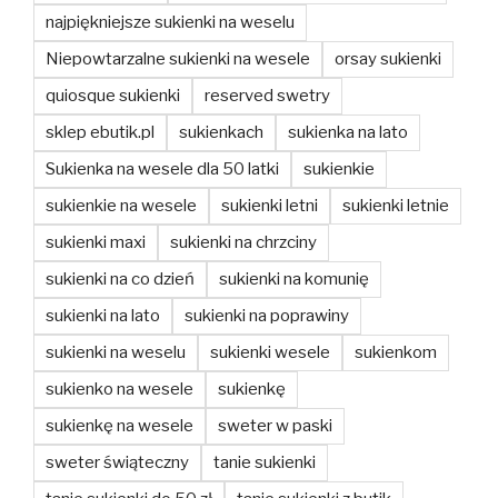
najpiękniejsze sukienki na weselu
Niepowtarzalne sukienki na wesele
orsay sukienki
quiosque sukienki
reserved swetry
sklep ebutik.pl
sukienkach
sukienka na lato
Sukienka na wesele dla 50 latki
sukienkie
sukienkie na wesele
sukienki letni
sukienki letnie
sukienki maxi
sukienki na chrzciny
sukienki na co dzień
sukienki na komunię
sukienki na lato
sukienki na poprawiny
sukienki na weselu
sukienki wesele
sukienkom
sukienko na wesele
sukienkę
sukienkę na wesele
sweter w paski
sweter świąteczny
tanie sukienki