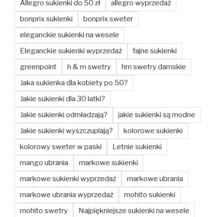
Allegro sukienki do 50 zł
allegro wyprzedaż
bonprix sukienki
bonprix sweter
eleganckie sukienki na wesele
Eleganckie sukienki wyprzedaż
fajne sukienki
greenpoint
h & m swetry
hm swetry damskie
Jaka sukienka dla kobiety po 50?
Jakie sukienki dla 30 latki?
Jakie sukienki odmładzają?
jakie sukienki są modne
Jakie sukienki wyszczuplają?
kolorowe sukienki
kolorowy sweter w paski
Letnie sukienki
mango ubrania
markowe sukienki
markowe sukienki wyprzedaż
markowe ubrania
markowe ubrania wyprzedaż
mohito sukienki
mohito swetry
Najpiękniejsze sukienki na wesele