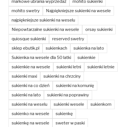
markowe ubrania wyprzedaż
mohito sukienki
mohito swetry
Najpiękniejsze sukienki na wesele
najpiękniejsze sukienki na weselu
Niepowtarzalne sukienki na wesele
orsay sukienki
quiosque sukienki
reserved swetry
sklep ebutik.pl
sukienkach
sukienka na lato
Sukienka na wesele dla 50 latki
sukienkie
sukienkie na wesele
sukienki letni
sukienki letnie
sukienki maxi
sukienki na chrzciny
sukienki na co dzień
sukienki na komunię
sukienki na lato
sukienki na poprawiny
sukienki na weselu
sukienki wesele
sukienkom
sukienko na wesele
sukienkę
sukienkę na wesele
sweter w paski