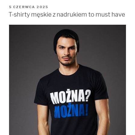
OPUBLIKOWANE
5 CZERWCA 2025
W
T-shirty męskie z nadrukiem to must have