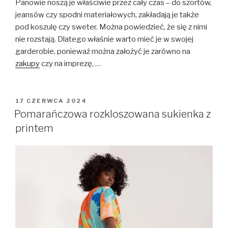
Panowie noszą je właściwie przez cały czas – do szortów,
jeansów czy spodni materiałowych, zakładają je także
pod koszulę czy sweter. Można powiedzieć, że się z nimi
nie rozstają. Dlatego właśnie warto mieć je w swojej
garderobie, ponieważ można założyć je zarówno na
zakupy
czy na imprezę, …
OPUBLIKOWANE
17 CZERWCA 2024
W
Pomarańczowa rozkloszowana sukienka z
printem