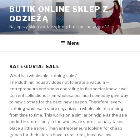
Przejdź
BUTIK ONLINE SKLEP Z
do
ODZIEŻĄ
treści
Najlepszy sklep z odzieżą który butik online wybrać?
Menu
KATEGORIA:
SALE
What is a wholesale clothing sale?
The clothing industry does not tolerate a vacuum —
entrepreneurs and shops operating
in
this sector know it well.
Current collections from wholesalers must someday give way
to new clothes for the next, new season. Therefore, every
clothing wholesale store organizes a wholesale of clothing
from time to time. This works on a similar principle as the sale
period in stores, only in the wholesale store it usually takes
place a little earlier. Then entrepreneurs looking for cheap
goods for their stores have a real treat, because low