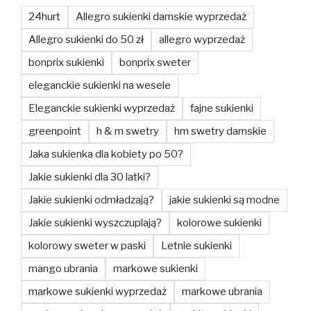
24hurt
Allegro sukienki damskie wyprzedaż
Allegro sukienki do 50 zł
allegro wyprzedaż
bonprix sukienki
bonprix sweter
eleganckie sukienki na wesele
Eleganckie sukienki wyprzedaż
fajne sukienki
greenpoint
h & m swetry
hm swetry damskie
Jaka sukienka dla kobiety po 50?
Jakie sukienki dla 30 latki?
Jakie sukienki odmładzają?
jakie sukienki są modne
Jakie sukienki wyszczuplają?
kolorowe sukienki
kolorowy sweter w paski
Letnie sukienki
mango ubrania
markowe sukienki
markowe sukienki wyprzedaż
markowe ubrania