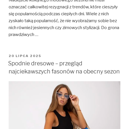
Nadejście kolejnego modowego sezonu nie musi
oznaczać całkowitej rezygnacji z trendów, które cieszyły
się popularnością podczas ciepłych dni. Wiele z nich
zyskało taką popularność, że nie wyobrażamy sobie bez
nich również jesiennych czy zimowych stylizacji. Do grona
prawdziwych …
OPUBLIKOWANE
20 LIPCA 2025
W
Spodnie dresowe – przegląd
najciekawszych fasonów na obecny sezon