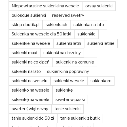
Niepowtarzalne sukienki na wesele
orsay sukienki
quiosque sukienki
reserved swetry
sklep ebutik.pl
sukienkach
sukienka na lato
Sukienka na wesele dla 50 latki
sukienkie
sukienkie na wesele
sukienki letni
sukienki letnie
sukienki maxi
sukienki na chrzciny
sukienki na co dzień
sukienki na komunię
sukienki na lato
sukienki na poprawiny
sukienki na weselu
sukienki wesele
sukienkom
sukienko na wesele
sukienkę
sukienkę na wesele
sweter w paski
sweter świąteczny
tanie sukienki
tanie sukienki do 50 zł
tanie sukienki z butik