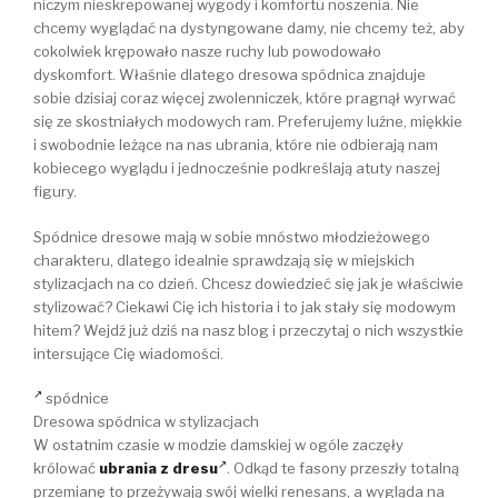
niczym nieskrepowanej wygody i komfortu noszenia. Nie
chcemy wyglądać na dystyngowane damy, nie chcemy też, aby
cokolwiek krępowało nasze ruchy lub powodowało
dyskomfort. Właśnie dlatego dresowa spódnica znajduje
sobie dzisiaj coraz więcej zwolenniczek, które pragnął wyrwać
się ze skostniałych modowych ram. Preferujemy luźne, miękkie
i swobodnie leżące na nas ubrania, które nie odbierają nam
kobiecego wyglądu i jednocześnie podkreślają atuty naszej
figury.
Spódnice dresowe mają w sobie mnóstwo młodzieżowego
charakteru, dlatego idealnie sprawdzają się w miejskich
stylizacjach na co dzień. Chcesz dowiedzieć się jak je właściwie
stylizować? Ciekawi Cię ich historia i to jak stały się modowym
hitem? Wejdź już dziś na nasz blog i przeczytaj o nich wszystkie
intersujące Cię wiadomości.
spódnice
Dresowa spódnica w stylizacjach
W ostatnim czasie w modzie damskiej w ogóle zaczęły
królować
ubrania z dresu
. Odkąd te fasony przeszły totalną
przemianę to przeżywają swój wielki renesans, a wygląda na