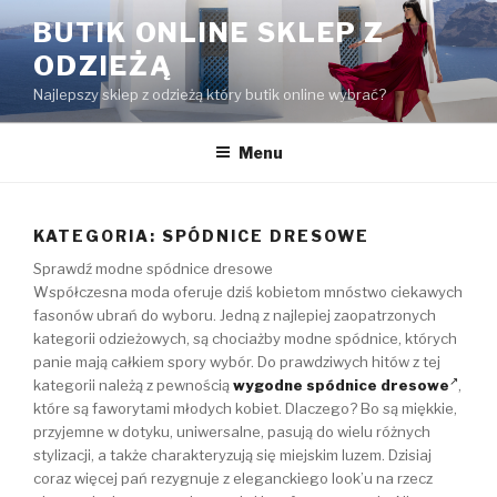
Przejdź
BUTIK ONLINE SKLEP Z
do
ODZIEŻĄ
treści
Najlepszy sklep z odzieżą który butik online wybrać?
Menu
KATEGORIA:
SPÓDNICE DRESOWE
Sprawdź modne spódnice dresowe
Współczesna moda oferuje dziś kobietom mnóstwo ciekawych
fasonów ubrań do wyboru. Jedną z najlepiej zaopatrzonych
kategorii odzieżowych, są chociażby modne spódnice, których
panie mają całkiem spory wybór. Do prawdziwych hitów z tej
kategorii należą z pewnością
wygodne spódnice dresowe
,
które są faworytami młodych kobiet. Dlaczego? Bo są miękkie,
przyjemne w dotyku, uniwersalne, pasują do wielu różnych
stylizacji, a także charakteryzują się miejskim luzem. Dzisiaj
coraz więcej pań rezygnuje z eleganckiego look’u na rzecz