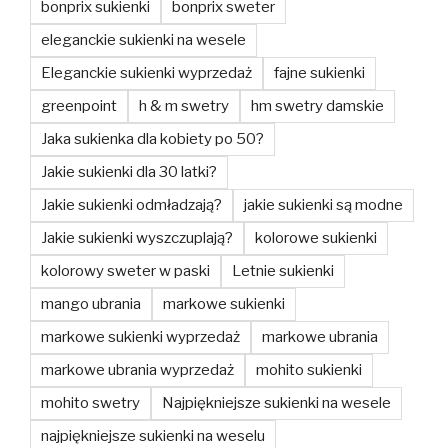
bonprix sukienki
bonprix sweter
eleganckie sukienki na wesele
Eleganckie sukienki wyprzedaż
fajne sukienki
greenpoint
h & m swetry
hm swetry damskie
Jaka sukienka dla kobiety po 50?
Jakie sukienki dla 30 latki?
Jakie sukienki odmładzają?
jakie sukienki są modne
Jakie sukienki wyszczuplają?
kolorowe sukienki
kolorowy sweter w paski
Letnie sukienki
mango ubrania
markowe sukienki
markowe sukienki wyprzedaż
markowe ubrania
markowe ubrania wyprzedaż
mohito sukienki
mohito swetry
Najpiękniejsze sukienki na wesele
najpiękniejsze sukienki na weselu