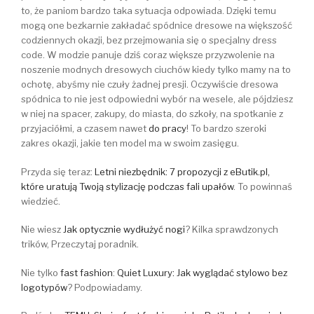
to, że paniom bardzo taka sytuacja odpowiada. Dzięki temu
mogą one bezkarnie zakładać spódnice dresowe na większość
codziennych okazji, bez przejmowania się o specjalny dress
code. W modzie panuje dziś coraz większe przyzwolenie na
noszenie modnych dresowych ciuchów kiedy tylko mamy na to
ochotę, abyśmy nie czuły żadnej presji. Oczywiście dresowa
spódnica to nie jest odpowiedni wybór na wesele, ale pójdziesz
w niej na spacer, zakupy, do miasta, do szkoły, na spotkanie z
przyjaciółmi, a czasem nawet
do pracy
! To bardzo szeroki
zakres okazji, jakie ten model ma w swoim zasięgu.
Przyda się teraz:
Letni niezbędnik: 7 propozycji z eButik.pl,
które uratują Twoją stylizację podczas fali upałów
. To powinnaś
wiedzieć.
Nie wiesz
Jak optycznie wydłużyć nogi
? Kilka sprawdzonych
trików, Przeczytaj poradnik.
Nie tylko
fast fashion
:
Quiet Luxury: Jak wyglądać stylowo bez
logotypów
? Podpowiadamy.