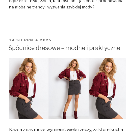
Bądź eko:
TEMU, Shein, fast fashion – jak eButik.pl odpowiada
na globalne trendy i wyzwania szybkiej mody
?
OPUBLIKOWANE
14 SIERPNIA 2025
W
Spódnice dresowe – modne i praktyczne
Każda z nas może wymienić wiele rzeczy, za które kocha