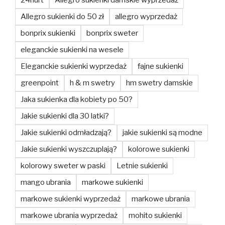
Allegro sukienki do 50 zł
allegro wyprzedaż
bonprix sukienki
bonprix sweter
eleganckie sukienki na wesele
Eleganckie sukienki wyprzedaż
fajne sukienki
greenpoint
h & m swetry
hm swetry damskie
Jaka sukienka dla kobiety po 50?
Jakie sukienki dla 30 latki?
Jakie sukienki odmładzają?
jakie sukienki są modne
Jakie sukienki wyszczuplają?
kolorowe sukienki
kolorowy sweter w paski
Letnie sukienki
mango ubrania
markowe sukienki
markowe sukienki wyprzedaż
markowe ubrania
markowe ubrania wyprzedaż
mohito sukienki