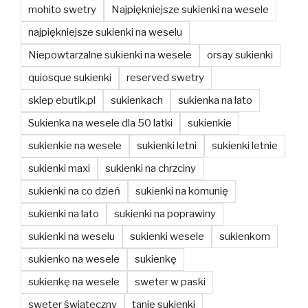
mohito swetry
Najpiękniejsze sukienki na wesele
najpiękniejsze sukienki na weselu
Niepowtarzalne sukienki na wesele
orsay sukienki
quiosque sukienki
reserved swetry
sklep ebutik.pl
sukienkach
sukienka na lato
Sukienka na wesele dla 50 latki
sukienkie
sukienkie na wesele
sukienki letni
sukienki letnie
sukienki maxi
sukienki na chrzciny
sukienki na co dzień
sukienki na komunię
sukienki na lato
sukienki na poprawiny
sukienki na weselu
sukienki wesele
sukienkom
sukienko na wesele
sukienkę
sukienkę na wesele
sweter w paski
sweter świąteczny
tanie sukienki