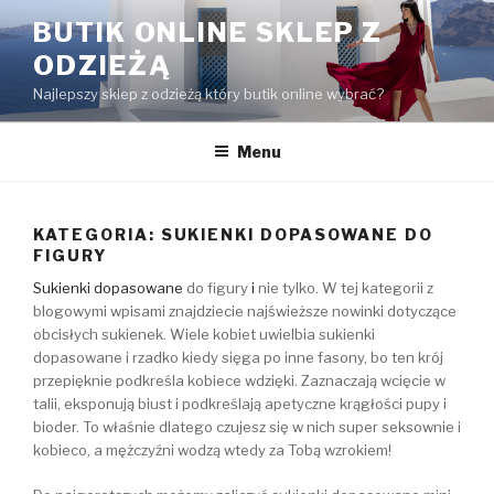
Przejdź
BUTIK ONLINE SKLEP Z
do
ODZIEŻĄ
treści
Najlepszy sklep z odzieżą który butik online wybrać?
Menu
KATEGORIA:
SUKIENKI DOPASOWANE DO
FIGURY
Sukienki dopasowane
do figury
i
nie tylko. W tej kategorii z
blogowymi wpisami znajdziecie najświeższe nowinki dotyczące
obcisłych sukienek. Wiele kobiet uwielbia sukienki
dopasowane i rzadko kiedy sięga po inne fasony, bo ten krój
przepięknie podkreśla kobiece wdzięki. Zaznaczają wcięcie w
talii, eksponują biust i podkreślają apetyczne krągłości pupy i
bioder. To właśnie dlatego czujesz się w nich super seksownie i
kobieco, a mężczyźni wodzą wtedy za Tobą wzrokiem!