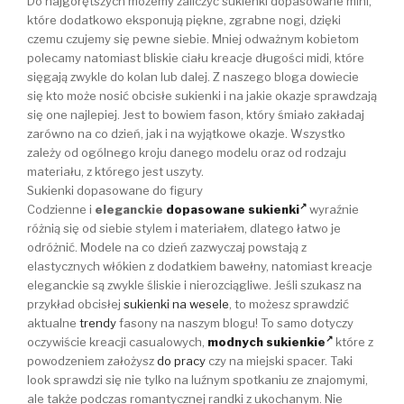
Do najgorętszych możemy zaliczyć sukienki dopasowane mini,
które dodatkowo eksponują piękne, zgrabne nogi, dzięki
czemu czujemy się pewne siebie. Mniej odważnym kobietom
polecamy natomiast bliskie ciału kreacje długości midi, które
sięgają zwykle do kolan lub dalej. Z naszego bloga dowiecie
się kto może nosić obcisłe sukienki i na jakie okazje sprawdzają
się one najlepiej. Jest to bowiem fason, który śmiało zakładaj
zarówno na co dzień, jak i na wyjątkowe okazje. Wszystko
zależy od ogólnego kroju danego modelu oraz od rodzaju
materiału, z którego jest uszyty.
Sukienki dopasowane do figury
Codzienne i
eleganckie
dopasowane sukienki
wyraźnie
różnią się od siebie stylem i materiałem, dlatego łatwo je
odróżnić. Modele na co dzień zazwyczaj powstają z
elastycznych włókien z dodatkiem bawełny, natomiast kreacje
eleganckie są zwykle śliskie i nierozciągliwe. Jeśli szukasz na
przykład obcisłej
sukienki na wesele
, to możesz sprawdzić
aktualne
trendy
fasony na naszym blogu! To samo dotyczy
oczywiście kreacji casualowych,
modnych sukienkie
które z
powodzeniem założysz
do pracy
czy na miejski spacer. Taki
look sprawdzi się nie tylko na luźnym spotkaniu ze znajomymi,
ale także podczas romantycznej randki z ukochanym. Nie