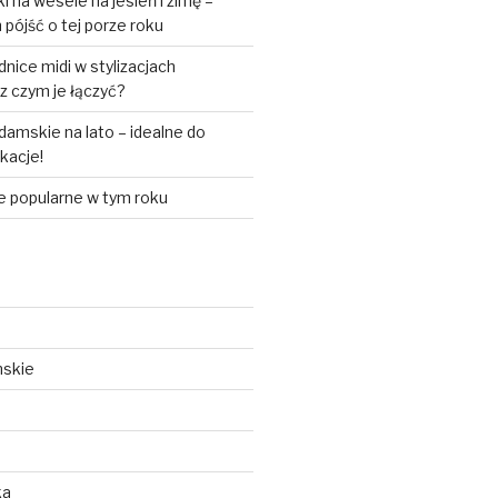
 na wesele na jesień i zimę –
pójść o tej porze roku
ice midi w stylizacjach
z czym je łączyć?
amskie na lato – idealne do
akacje!
e popularne w tym roku
mskie
ka