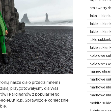
hm swetry d
Jaka sukienk
Jakie sukienk
Jakie sukien
jakie sukien
Jakie sukien
kolorowe suk
kolorowy swe
mango ubran
markowe suk
hronią nasze ciało przed zimnem i
markowe ubr
Dzisiaj przygotowałyśmy dla Was
rów i kardiganów z popularnego
markowe ubr
go eButik.pl. Sprawdźcie koniecznie i
mohito sukie
bie.
Najpiękniejs