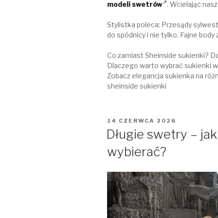
modeli swetrów
. Wcielając nasz
Stylistka poleca: Przesądy sylwe
do spódnicy i nie tylko. Fajne bod
Co zamiast Sheinside sukienki? Daj
Dlaczego warto wybrać sukienki w
Zobacz elegancja sukienka na różn
sheinside sukienki
OPUBLIKOWANE
14 CZERWCA 2026
W
Długie swetry – ja
wybierać?