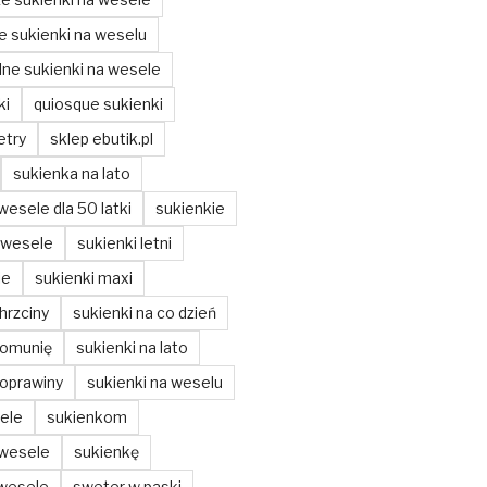
ze sukienki na weselu
ne sukienki na wesele
ki
quiosque sukienki
etry
sklep ebutik.pl
sukienka na lato
wesele dla 50 latki
sukienkie
 wesele
sukienki letni
ie
sukienki maxi
hrzciny
sukienki na co dzień
komunię
sukienki na lato
poprawiny
sukienki na weselu
ele
sukienkom
 wesele
sukienkę
 wesele
sweter w paski