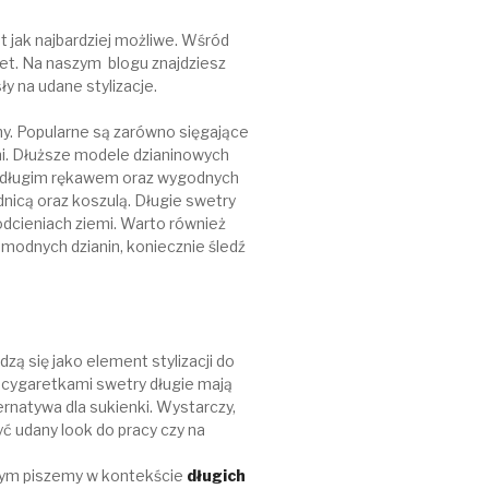
 jak najbardziej możliwe. Wśród
et. Na naszym blogu znajdziesz
 na udane stylizacje.
my. Popularne są zarówno sięgające
ni. Dłuższe modele dzianinowych
 z długim rękawem oraz wygodnych
nicą oraz koszulą. Długie swetry
dcieniach ziemi. Warto również
modnych dzianin, koniecznie śledź
ą się jako element stylizacji do
y cygaretkami swetry długie mają
rnatywa dla sukienki. Wystarczy,
yć udany look do pracy czy na
czym piszemy w kontekście
długich