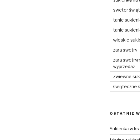
sweter świą
tanie sukienk
tanie sukienk
włoskie suki
zara swetry
zara swetry
wyprzedaż
Zwiewne suki
świąteczne 
OSTATNIE W
Sukienka w kra