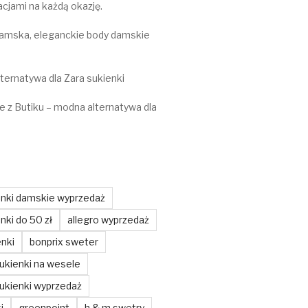
acjami na każdą okazję.
 damska, eleganckie body damskie
lternatywa dla Zara sukienki
e z Butiku – modna alternatywa dla
enki damskie wyprzedaż
nki do 50 zł
allegro wyprzedaż
enki
bonprix sweter
ukienki na wesele
ukienki wyprzedaż
i
greenpoint
h & m swetry