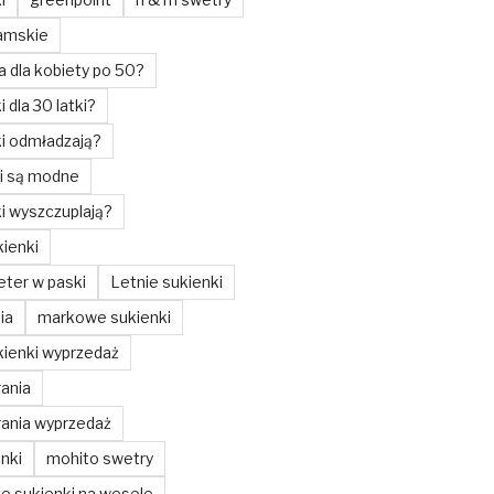
amskie
a dla kobiety po 50?
i dla 30 latki?
ki odmładzają?
ki są modne
ki wyszczuplają?
ienki
ter w paski
Letnie sukienki
ia
markowe sukienki
ienki wyprzedaż
ania
ania wyprzedaż
nki
mohito swetry
ze sukienki na wesele