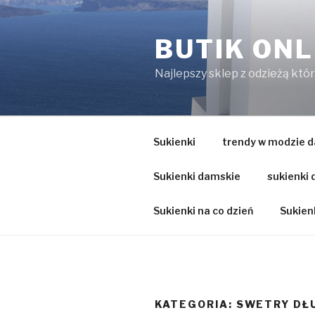
Przejdź
do
BUTIK ONL
treści
Najlepszy sklep z odzieżą któ
Sukienki
trendy w modzie d
Sukienki damskie
sukienki
Sukienki na co dzień
Sukienk
KATEGORIA:
SWETRY DŁ