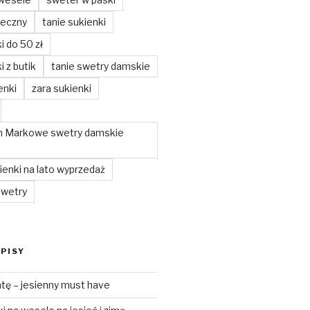
teczny
tanie sukienki
i do 50 zł
i z butik
tanie swetry damskie
enki
zara sukienki
m Markowe swetry damskie
enki na lato wyprzedaż
swetry
PISY
tę – jesienny must have