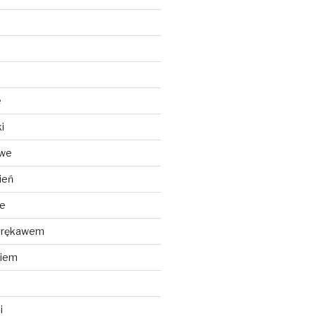
e
i
owe
ień
we
m rękawem
kiem
i