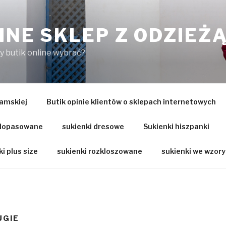
INE SKLEP Z ODZIEŻ
ry butik online wybrać?
amskiej
Butik opinie klientów o sklepach internetowych
 dopasowane
sukienki dresowe
Sukienki hiszpanki
i plus size
sukienki rozkloszowane
sukienki we wzory
UGIE