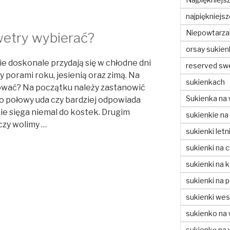
najpiękniejs
Niepowtarzal
swetry wybierać?
orsay sukien
ie doskonale przydają się w chłodne dni
reserved sw
porami roku, jesienią oraz zimą. Na
sukienkach
dować? Na początku należy zastanowić
Sukienka na 
do połowy uda czy bardziej odpowiada
ie sięga niemal do kostek. Drugim
sukienkie na
czy wolimy …
sukienki letn
sukienki na c
sukienki na 
sukienki na 
sukienki wes
sukienko na
sukienkę na