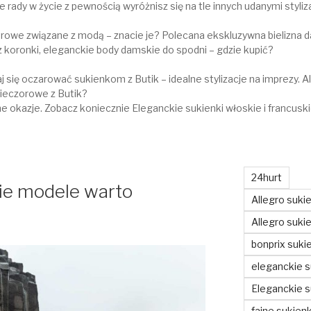
e rady w życie z pewnością wyróżnisz się na tle innych udanymi styliz
strowe związane z modą – znacie je? Polecana ekskluzywna bielizna
y z koronki, eleganckie body damskie do spodni – gdzie kupić?
 się oczarować sukienkom z Butik – idealne stylizacje na imprezy. A
ieczorowe z Butik?
e okazje. Zobacz koniecznie Eleganckie sukienki włoskie i francuski
24hurt
kie modele warto
Allegro suki
Allegro sukie
bonprix suki
eleganckie s
Eleganckie s
fajne sukienk