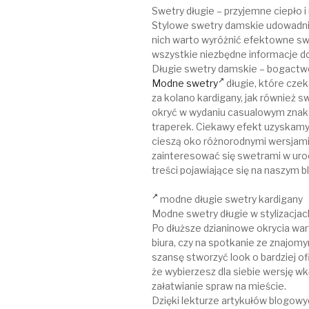
Swetry długie – przyjemne ciepło 
Stylowe swetry damskie udowadniaj
nich warto wyróżnić efektowne sw
wszystkie niezbędne informacje d
Długie swetry damskie – bogactw
Modne swetry
długie, które czek
za kolano kardigany, jak również 
okryć w wydaniu casualowym znako
traperek. Ciekawy efekt uzyskamy,
cieszą oko różnorodnymi wersjami
zainteresować się swetrami w uroc
treści pojawiające się na naszym b
modne długie swetry kardigany
Modne swetry długie w stylizacjac
Po dłuższe dzianinowe okrycia war
biura, czy na spotkanie ze znajom
szansę stworzyć look o bardziej o
że wybierzesz dla siebie wersję wk
załatwianie spraw na mieście.
Dzięki lekturze artykułów blogow