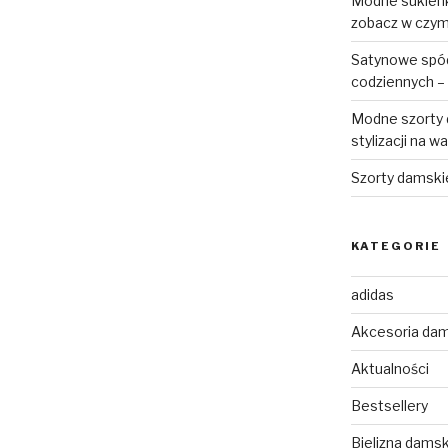
Modne sukienki
zobacz w czym 
Satynowe spódn
codziennych – 
Modne szorty d
stylizacji na w
Szorty damski
KATEGORIE
adidas
Akcesoria da
Aktualności
Bestsellery
Bielizna dams