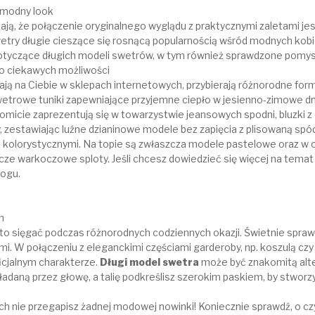
i modny look
ą, że połączenie oryginalnego wyglądu z praktycznymi zaletami jest
etry długie cieszące się rosnącą popularnością wśród modnych kobi
otyczące długich modeli swetrów, w tym również sprawdzone pomysły
o ciekawych możliwości
ają na Ciebie w sklepach internetowych, przybierają różnorodne for
swetrowe tuniki zapewniające przyjemne ciepło w jesienno-zimowe d
micie zaprezentują się w towarzystwie jeansowych spodni, bluzki
 zestawiając luźne dzianinowe modele bez zapięcia z plisowaną spód
 kolorystycznymi. Na topie są zwłaszcza modele pastelowe oraz w o
ze warkoczowe sploty. Jeśli chcesz dowiedzieć się więcej na temat 
logu.
h
to sięgać podczas różnorodnych codziennych okazji. Świetnie sprawdz
ymi. W połączeniu z eleganckimi częściami garderoby, np. koszulą cz
ficjalnym charakterze.
Długi model swetra
może być znakomitą alte
ładaną przez głowę, a talię podkreślisz szerokim paskiem, by stworz
ych nie przegapisz żadnej modowej nowinki! Koniecznie sprawdź, o 