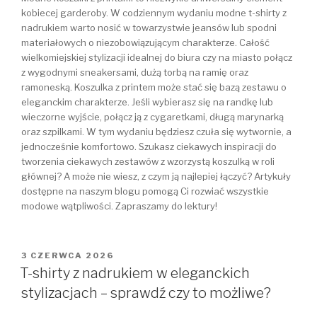
kobiecej garderoby. W codziennym wydaniu modne t-shirty z
nadrukiem warto nosić w towarzystwie jeansów lub spodni
materiałowych o niezobowiązującym charakterze. Całość
wielkomiejskiej stylizacji idealnej do biura czy na miasto połącz
z wygodnymi sneakersami, dużą torbą na ramię oraz
ramoneską. Koszulka z printem może stać się bazą zestawu o
eleganckim charakterze. Jeśli wybierasz się na randkę lub
wieczorne wyjście, połącz ją z cygaretkami, długą marynarką
oraz szpilkami. W tym wydaniu będziesz czuła się wytwornie, a
jednocześnie komfortowo. Szukasz ciekawych inspiracji do
tworzenia ciekawych zestawów z wzorzystą koszulką w roli
głównej? A może nie wiesz, z czym ją najlepiej łączyć? Artykuły
dostępne na naszym blogu pomogą Ci rozwiać wszystkie
modowe wątpliwości. Zapraszamy do lektury!
OPUBLIKOWANE
3 CZERWCA 2026
W
T-shirty z nadrukiem w eleganckich
stylizacjach – sprawdź czy to możliwe?