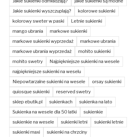
Jakie sukienki odmładzają?
jakie sukienki są modne
Jakie sukienki wyszczuplają?
kolorowe sukienki
kolorowy sweter w paski
Letnie sukienki
mango ubrania
markowe sukienki
markowe sukienki wyprzedaż
markowe ubrania
markowe ubrania wyprzedaż
mohito sukienki
mohito swetry
Najpiękniejsze sukienki na wesele
najpiękniejsze sukienki na weselu
Niepowtarzalne sukienki na wesele
orsay sukienki
quiosque sukienki
reserved swetry
sklep ebutik.pl
sukienkach
sukienka na lato
Sukienka na wesele dla 50 latki
sukienkie
sukienkie na wesele
sukienki letni
sukienki letnie
sukienki maxi
sukienki na chrzciny