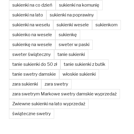
sukienki na co dzień
sukienki na komunię
sukienki na lato
sukienki na poprawiny
sukienki na weselu
sukienki wesele
sukienkom
sukienko na wesele
sukienkę
sukienkę na wesele
sweter w paski
sweter świąteczny
tanie sukienki
tanie sukienki do 50 zł
tanie sukienki z butik
tanie swetry damskie
włoskie sukienki
zara sukienki
zara swetry
zara swetrym Markowe swetry damskie wyprzedaż
Zwiewne sukienki na lato wyprzedaż
świąteczne swetry