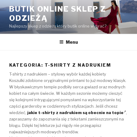
Przejdź
BUTIK ONLINE SKLEP Z
do
ODZIEŻĄ
treści
Najlepszy sklep z odzieżą który butik online wybrać?
Menu
KATEGORIA:
T-SHIRTY Z NADRUKIEM
T-shirty z nadrukiem – stylowy wybór każdej kobiety
Koszulki zdobione oryginalnymi printami to już modowy klasyk.
W błyskawicznym tempie podbiły serca gwiazd oraz modnych
kobiet na całym świecie. W każdym sezonie możemy cieszyć
się kolejnymi intrygującymi pomysłami na wykorzystanie tej
części garderoby w codziennych stylizacjach. Jeśli chcesz
wiedzieć,
jakie t-shirty z nadrukiem są obecnie na topie
,
zapraszamy do zapoznania się z tekstami zamieszczonymi na
blogu. Dzięki tej lekturze już nigdy nie przegapisz
najważniejszych modowych trendów.