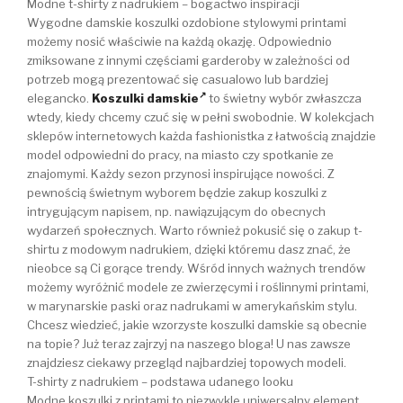
Modne t-shirty z nadrukiem – bogactwo inspiracji
Wygodne damskie koszulki ozdobione stylowymi printami
możemy nosić właściwie na każdą okazję. Odpowiednio
zmiksowane z innymi częściami garderoby w zależności od
potrzeb mogą prezentować się casualowo lub bardziej
elegancko.
Koszulki damskie
to świetny wybór zwłaszcza
wtedy, kiedy chcemy czuć się w pełni swobodnie. W kolekcjach
sklepów internetowych każda fashionistka z łatwością znajdzie
model odpowiedni do pracy, na miasto czy spotkanie ze
znajomymi. Każdy sezon przynosi inspirujące nowości. Z
pewnością świetnym wyborem będzie zakup koszulki z
intrygującym napisem, np. nawiązującym do obecnych
wydarzeń społecznych. Warto również pokusić się o zakup t-
shirtu z modowym nadrukiem, dzięki któremu dasz znać, że
nieobce są Ci gorące trendy. Wśród innych ważnych trendów
możemy wyróżnić modele ze zwierzęcymi i roślinnymi printami,
w marynarskie paski oraz nadrukami w amerykańskim stylu.
Chcesz wiedzieć, jakie wzorzyste koszulki damskie są obecnie
na topie? Już teraz zajrzyj na naszego bloga! U nas zawsze
znajdziesz ciekawy przegląd najbardziej topowych modeli.
T-shirty z nadrukiem – podstawa udanego looku
Modne koszulki z printami to niezwykle uniwersalny element