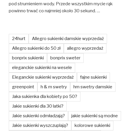
pod strumieniem wody. Przede wszystkim mycie rąk
powinno trwać co najmniej około 30 sekund. …
24hurt
Allegro sukienki damskie wyprzedaż
Allegro sukienki do 50 zł
allegro wyprzedaż
bonprix sukienki
bonprix sweter
eleganckie sukienki na wesele
Eleganckie sukienki wyprzedaż
fajne sukienki
greenpoint
h & m swetry
hm swetry damskie
Jaka sukienka dla kobiety po 50?
Jakie sukienki dla 30 latki?
Jakie sukienki odmładzają?
jakie sukienki są modne
Jakie sukienki wyszczuplają?
kolorowe sukienki