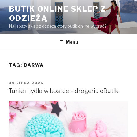
Przejdź
BUTIK ONLINE SKLEP Z
do
ODZIEŻĄ
treści
Najlepszy sklep z odzieżą który butik online wybrać?
Menu
TAG:
BARWA
OPUBLIKOWANE
19 LIPCA 2025
W
Tanie mydła w kostce – drogeria eButik