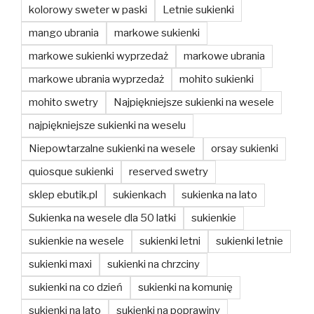
kolorowy sweter w paski
Letnie sukienki
mango ubrania
markowe sukienki
markowe sukienki wyprzedaż
markowe ubrania
markowe ubrania wyprzedaż
mohito sukienki
mohito swetry
Najpiękniejsze sukienki na wesele
najpiękniejsze sukienki na weselu
Niepowtarzalne sukienki na wesele
orsay sukienki
quiosque sukienki
reserved swetry
sklep ebutik.pl
sukienkach
sukienka na lato
Sukienka na wesele dla 50 latki
sukienkie
sukienkie na wesele
sukienki letni
sukienki letnie
sukienki maxi
sukienki na chrzciny
sukienki na co dzień
sukienki na komunię
sukienki na lato
sukienki na poprawiny