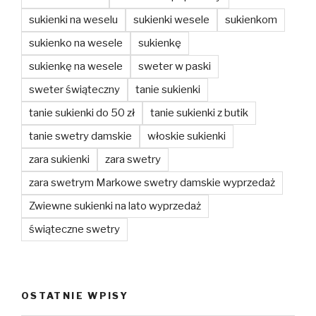
sukienki na weselu
sukienki wesele
sukienkom
sukienko na wesele
sukienkę
sukienkę na wesele
sweter w paski
sweter świąteczny
tanie sukienki
tanie sukienki do 50 zł
tanie sukienki z butik
tanie swetry damskie
włoskie sukienki
zara sukienki
zara swetry
zara swetrym Markowe swetry damskie wyprzedaż
Zwiewne sukienki na lato wyprzedaż
świąteczne swetry
OSTATNIE WPISY