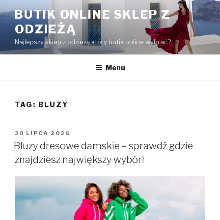
Przejdź
BUTIK ONLINE SKLEP Z
do
ODZIEŻĄ
treści
Najlepszy sklep z odzieżą który butik online wybrać?
Menu
TAG:
BLUZY
OPUBLIKOWANE
30 LIPCA 2026
W
Bluzy dresowe damskie – sprawdź gdzie
znajdziesz największy wybór!