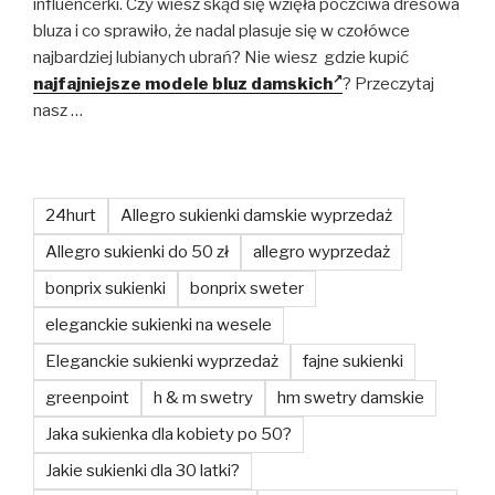
influencerki. Czy wiesz skąd się wzięła poczciwa dresowa
bluza i co sprawiło, że nadal plasuje się w czołówce
najbardziej lubianych ubrań? Nie wiesz gdzie kupić
najfajniejsze modele bluz damskich
? Przeczytaj
nasz …
24hurt
Allegro sukienki damskie wyprzedaż
Allegro sukienki do 50 zł
allegro wyprzedaż
bonprix sukienki
bonprix sweter
eleganckie sukienki na wesele
Eleganckie sukienki wyprzedaż
fajne sukienki
greenpoint
h & m swetry
hm swetry damskie
Jaka sukienka dla kobiety po 50?
Jakie sukienki dla 30 latki?