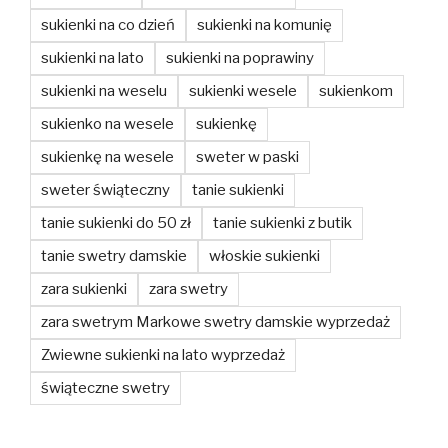
sukienki na co dzień
sukienki na komunię
sukienki na lato
sukienki na poprawiny
sukienki na weselu
sukienki wesele
sukienkom
sukienko na wesele
sukienkę
sukienkę na wesele
sweter w paski
sweter świąteczny
tanie sukienki
tanie sukienki do 50 zł
tanie sukienki z butik
tanie swetry damskie
włoskie sukienki
zara sukienki
zara swetry
zara swetrym Markowe swetry damskie wyprzedaż
Zwiewne sukienki na lato wyprzedaż
świąteczne swetry