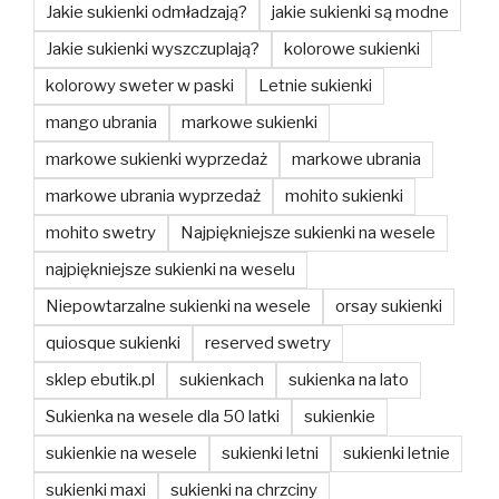
Jakie sukienki odmładzają?
jakie sukienki są modne
Jakie sukienki wyszczuplają?
kolorowe sukienki
kolorowy sweter w paski
Letnie sukienki
mango ubrania
markowe sukienki
markowe sukienki wyprzedaż
markowe ubrania
markowe ubrania wyprzedaż
mohito sukienki
mohito swetry
Najpiękniejsze sukienki na wesele
najpiękniejsze sukienki na weselu
Niepowtarzalne sukienki na wesele
orsay sukienki
quiosque sukienki
reserved swetry
sklep ebutik.pl
sukienkach
sukienka na lato
Sukienka na wesele dla 50 latki
sukienkie
sukienkie na wesele
sukienki letni
sukienki letnie
sukienki maxi
sukienki na chrzciny