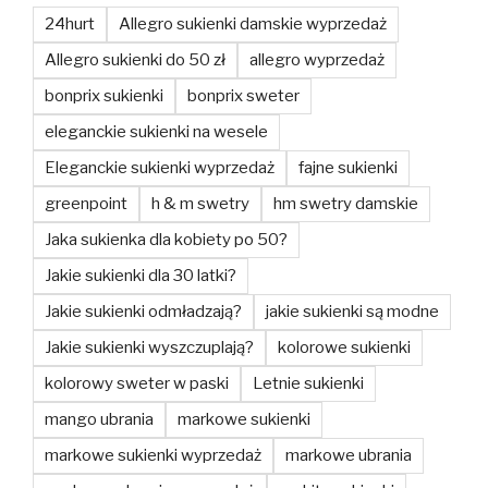
24hurt
Allegro sukienki damskie wyprzedaż
Allegro sukienki do 50 zł
allegro wyprzedaż
bonprix sukienki
bonprix sweter
eleganckie sukienki na wesele
Eleganckie sukienki wyprzedaż
fajne sukienki
greenpoint
h & m swetry
hm swetry damskie
Jaka sukienka dla kobiety po 50?
Jakie sukienki dla 30 latki?
Jakie sukienki odmładzają?
jakie sukienki są modne
Jakie sukienki wyszczuplają?
kolorowe sukienki
kolorowy sweter w paski
Letnie sukienki
mango ubrania
markowe sukienki
markowe sukienki wyprzedaż
markowe ubrania