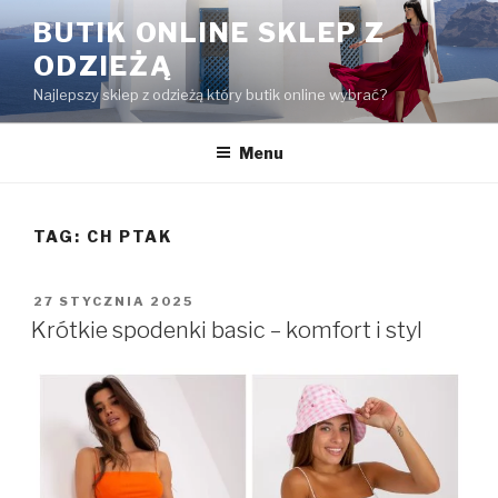
Przejdź
BUTIK ONLINE SKLEP Z
do
ODZIEŻĄ
treści
Najlepszy sklep z odzieżą który butik online wybrać?
Menu
TAG:
CH PTAK
OPUBLIKOWANE
27 STYCZNIA 2025
W
Krótkie spodenki basic – komfort i styl