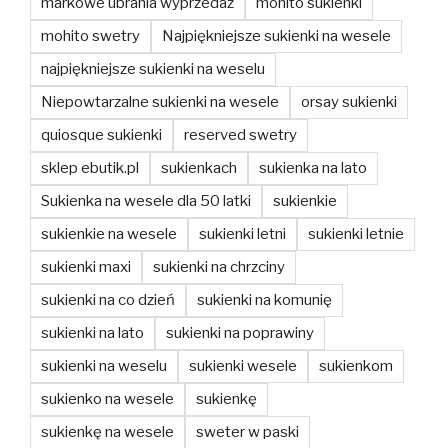
markowe ubrania wyprzedaż
mohito sukienki
mohito swetry
Najpiękniejsze sukienki na wesele
najpiękniejsze sukienki na weselu
Niepowtarzalne sukienki na wesele
orsay sukienki
quiosque sukienki
reserved swetry
sklep ebutik.pl
sukienkach
sukienka na lato
Sukienka na wesele dla 50 latki
sukienkie
sukienkie na wesele
sukienki letni
sukienki letnie
sukienki maxi
sukienki na chrzciny
sukienki na co dzień
sukienki na komunię
sukienki na lato
sukienki na poprawiny
sukienki na weselu
sukienki wesele
sukienkom
sukienko na wesele
sukienkę
sukienkę na wesele
sweter w paski