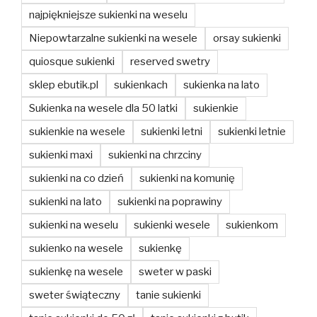
najpiękniejsze sukienki na weselu
Niepowtarzalne sukienki na wesele
orsay sukienki
quiosque sukienki
reserved swetry
sklep ebutik.pl
sukienkach
sukienka na lato
Sukienka na wesele dla 50 latki
sukienkie
sukienkie na wesele
sukienki letni
sukienki letnie
sukienki maxi
sukienki na chrzciny
sukienki na co dzień
sukienki na komunię
sukienki na lato
sukienki na poprawiny
sukienki na weselu
sukienki wesele
sukienkom
sukienko na wesele
sukienkę
sukienkę na wesele
sweter w paski
sweter świąteczny
tanie sukienki