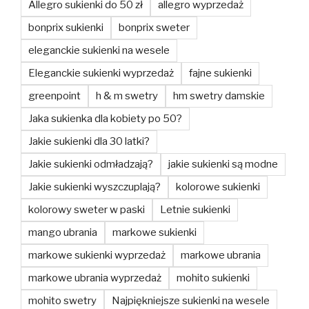
Allegro sukienki do 50 zł
allegro wyprzedaż
bonprix sukienki
bonprix sweter
eleganckie sukienki na wesele
Eleganckie sukienki wyprzedaż
fajne sukienki
greenpoint
h & m swetry
hm swetry damskie
Jaka sukienka dla kobiety po 50?
Jakie sukienki dla 30 latki?
Jakie sukienki odmładzają?
jakie sukienki są modne
Jakie sukienki wyszczuplają?
kolorowe sukienki
kolorowy sweter w paski
Letnie sukienki
mango ubrania
markowe sukienki
markowe sukienki wyprzedaż
markowe ubrania
markowe ubrania wyprzedaż
mohito sukienki
mohito swetry
Najpiękniejsze sukienki na wesele