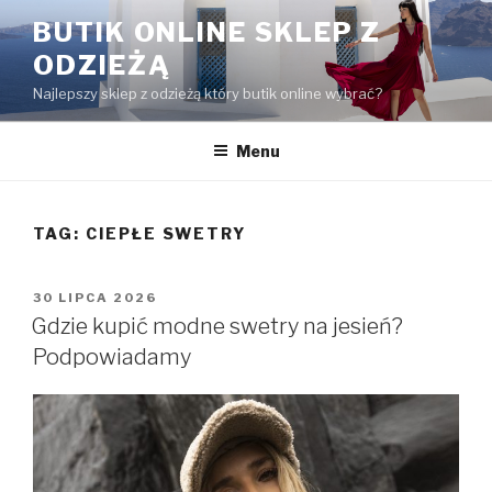
Przejdź
BUTIK ONLINE SKLEP Z
do
ODZIEŻĄ
treści
Najlepszy sklep z odzieżą który butik online wybrać?
Menu
TAG:
CIEPŁE SWETRY
OPUBLIKOWANE
30 LIPCA 2026
W
Gdzie kupić modne swetry na jesień?
Podpowiadamy