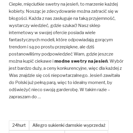
Ciepłe, mięciutkie swetry na jesień, to marzenie każdej
kobiety. Nosząc je zdecydowanie można zatracić się w
błogości. Każda z nas zasługuje na taką przyjemność,
wystarczy wiedzieć, gdzie szukać! Nasz sklep
internetowy w swojej ofercie posiada wiele
fantastycznych modeli, które odpowiadają gorącym
trendom i są po prostu przepiękne, ale dziś
postanowiliśmy podpowiedzieć Wam, gdzie jeszcze
można kupić ciekawe i
modne swetry na jesień
. Wybór
jest bardzo duży, a ceny konkurencyjne, więc dla każdej z
Was znajdzie się coś niepowtarzalnego. Jesień zawitała
do Polski już pełną parą, więc to idealny moment, by
odświeżyć nieco swoją garderobę. W takim razie –
zapraszam do …
24hurt
Allegro sukienki damskie wyprzedaż