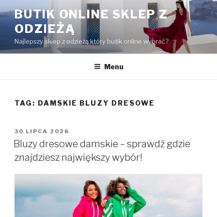
Przejdź
BUTIK ONLINE SKLEP Z
do
ODZIEŻĄ
treści
Najlepszy sklep z odzieżą który butik online wybrać?
Menu
TAG:
DAMSKIE BLUZY DRESOWE
OPUBLIKOWANE
30 LIPCA 2026
W
Bluzy dresowe damskie – sprawdź gdzie
znajdziesz największy wybór!