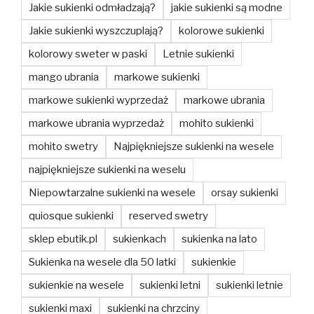
Jakie sukienki odmładzają?
jakie sukienki są modne
Jakie sukienki wyszczuplają?
kolorowe sukienki
kolorowy sweter w paski
Letnie sukienki
mango ubrania
markowe sukienki
markowe sukienki wyprzedaż
markowe ubrania
markowe ubrania wyprzedaż
mohito sukienki
mohito swetry
Najpiękniejsze sukienki na wesele
najpiękniejsze sukienki na weselu
Niepowtarzalne sukienki na wesele
orsay sukienki
quiosque sukienki
reserved swetry
sklep ebutik.pl
sukienkach
sukienka na lato
Sukienka na wesele dla 50 latki
sukienkie
sukienkie na wesele
sukienki letni
sukienki letnie
sukienki maxi
sukienki na chrzciny