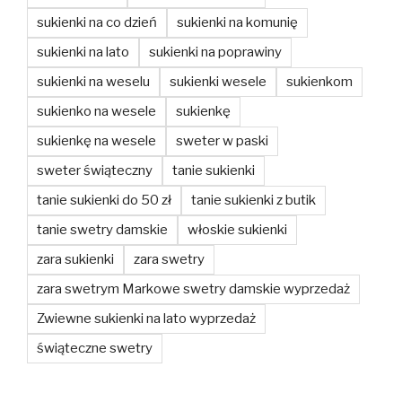
sukienki na co dzień
sukienki na komunię
sukienki na lato
sukienki na poprawiny
sukienki na weselu
sukienki wesele
sukienkom
sukienko na wesele
sukienkę
sukienkę na wesele
sweter w paski
sweter świąteczny
tanie sukienki
tanie sukienki do 50 zł
tanie sukienki z butik
tanie swetry damskie
włoskie sukienki
zara sukienki
zara swetry
zara swetrym Markowe swetry damskie wyprzedaż
Zwiewne sukienki na lato wyprzedaż
świąteczne swetry