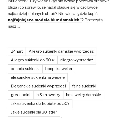
influencerki. Czy wiesz skąd się wzięła poczciwa dresowa
bluza i co sprawiło, że nadal plasuje się w czołówce
najbardziej lubianych ubrań? Nie wiesz gdzie kupić
najfajniejsze modele bluz damskich
? Przeczytaj
nasz …
24hurt
Allegro sukienki damskie wyprzedaż
Allegro sukienki do 50 zł
allegro wyprzedaż
bonprix sukienki
bonprix sweter
eleganckie sukienki na wesele
Eleganckie sukienki wyprzedaż
fajne sukienki
greenpoint
h & m swetry
hm swetry damskie
Jaka sukienka dla kobiety po 50?
Jakie sukienki dla 30 latki?