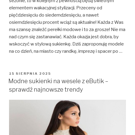
sezonie, to w kolejnym z pewnością będą świetnym
elementem wakacyjnej stylizacji. Przeceny od
pięćdziesięciu do siedemdziesięciu, a nawet
osiemdziesięciu procent wciąż są aktualne! Każda z Was
ma szansę znaleźć perełki modowe i to za grosze! Nie ma
nad czym się zastanawiać. Każda okazja jest dobra, by
wskoczyć w stylową sukienkę. Dziś zaproponuję modele
na co dzień, na miasto czy randkę, imprezę i spacer po …
OPUBLIKOWANE
15 SIERPNIA 2025
W
Modne sukienki na wesele z eButik –
sprawdź najnowsze trendy