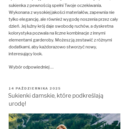
sukienka z pewnością spełni Twoje oczekiwania.
Wykonana z wysokiej jakości materiałów, zapewnia nie
tylko elegancję, ale również wygodę noszenia przez cały
dzień. Jej luźny krój daje swobodę ruchów, a dyskretna
kolorystyka pozwala na liczne kombinacje z innymi
elementami garderoby. Możesz ją zestawić z różnymi
dodatkami, aby każdorazowo stworzyć nowy,
interesujący look.
Wybór odpowiedniej …
OPUBLIKOWANE
14 PAŹDZIERNIKA 2025
W
Sukienki damskie, które podkreślają
urodę!