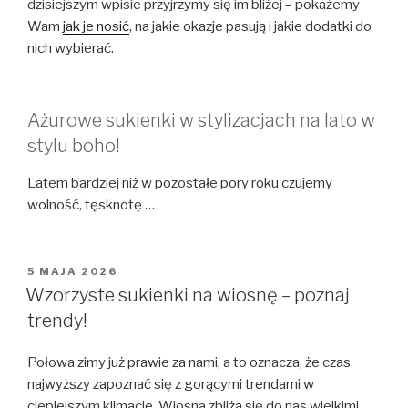
dzisiejszym wpisie przyjrzymy się im bliżej – pokażemy
Wam
jak je nosić
, na jakie okazje pasują i jakie dodatki do
nich wybierać.
Ażurowe sukienki w stylizacjach na lato w
stylu boho!
Latem bardziej niż w pozostałe pory roku czujemy
wolność, tęsknotę …
OPUBLIKOWANE
5 MAJA 2026
W
Wzorzyste sukienki na wiosnę – poznaj
trendy!
Połowa zimy już prawie za nami, a to oznacza, że czas
najwyższy zapoznać się z gorącymi trendami w
cieplejszym klimacie. Wiosna zbliża się do nas wielkimi