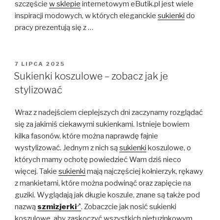
szczęście
w sklepie
internetowym eButik.pl jest wiele
inspiracji modowych, w których eleganckie
sukienki
do
pracy prezentują się z …
OPUBLIKOWANE
7 LIPCA 2025
W
Sukienki koszulowe – zobacz jak je
stylizować
Wraz z nadejściem cieplejszych dni zaczynamy rozglądać
się za jakimiś ciekawymi sukienkami. Istnieje bowiem
kilka fasonów, które można naprawdę fajnie
wystylizować. Jednym z nich są
sukienki
koszulowe, o
których mamy ochotę powiedzieć Wam dziś nieco
więcej. Takie
sukienki
mają najczęściej kołnierzyk, rękawy
z mankietami, które można podwinąć oraz zapięcie na
guziki. Wyglądają jak długie koszule, znane są także pod
nazwą
szmizjerki
. Zobaczcie jak nosić sukienki
koszulowe, aby zaskoczyć wszystkich nietuzinkowym