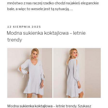
mnóstwo z nas raczej rzadko chodzi na jakieś eleganckie
bale, a więc to wesele jest tą sytuacją, …
OPUBLIKOWANE
12 SIERPNIA 2025
W
Modna sukienka koktajlowa – letnie
trendy
Modna
sukienka koktajlowa
– letnie trendy. Szukasz