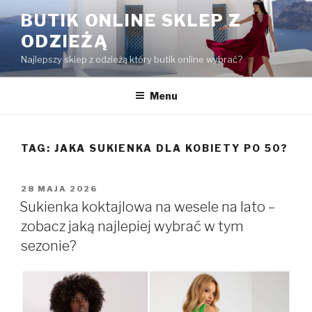
Przejdź
BUTIK ONLINE SKLEP Z
do
ODZIEŻĄ
treści
Najlepszy sklep z odzieżą który butik online wybrać?
Menu
TAG:
JAKA SUKIENKA DLA KOBIETY PO 50?
OPUBLIKOWANE
28 MAJA 2026
W
Sukienka koktajlowa na wesele na lato –
zobacz jaką najlepiej wybrać w tym
sezonie?