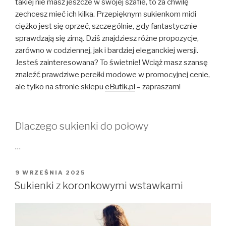
takiej nie masz jeszcze w swojej szafie, to za chwilę
zechcesz mieć ich kilka. Przepięknym sukienkom midi
ciężko jest się oprzeć, szczególnie, gdy fantastycznie
sprawdzają się zimą. Dziś znajdziesz różne propozycje,
zarówno w codziennej, jak i bardziej eleganckiej wersji.
Jesteś zainteresowana? To świetnie! Wciąż masz szansę
znaleźć prawdziwe perełki modowe w promocyjnej cenie,
ale tylko na stronie sklepu
eButik.pl
– zapraszam!
Dlaczego sukienki do połowy
…
OPUBLIKOWANE
9 WRZEŚNIA 2025
W
Sukienki z koronkowymi wstawkami