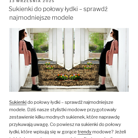
OPUBLIKOWANE
13 WRZEŚNIA 2025
W
Sukienki do połowy łydki – sprawdź
najmodniejsze modele
Sukienki
do połowy łydki – sprawdź najmodniejsze
modele. Dziś nasze stylistki modowe przygotowały
zestawienie kilku modnych sukienek, które naprawdę
przykuwają uwagę. Co powiesz na sukienki do połowy
łydki, które wpisują się w gorące
trendy
modowe? Jeżeli