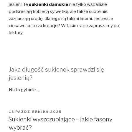
jesieni! Te
sukienki damskie
nie tylko wspaniale
podkreślają kobiecą sylwetkę, ale także subtelnie
zaznaczają urodę, dlatego są takimi hitami. Jesteście
ciekawe co to za kreacje? W takim razie zapraszamy do
lektury!
Jaka długość sukienek sprawdzi się
jesienią?
Na to pytanie …
OPUBLIKOWANE
13 PAŹDZIERNIKA 2025
W
Sukienki wyszczuplające – jakie fasony
wybrać?