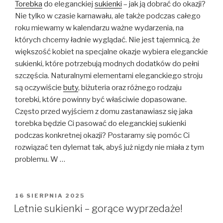
Torebka
do eleganckiej
sukienki
– jak ją dobrać do okazji?
Nie tylko w czasie karnawału, ale także podczas całego
roku miewamy w kalendarzu ważne wydarzenia, na
których chcemy ładnie wyglądać. Nie jest tajemnicą, że
większość kobiet na specjalne okazje wybiera eleganckie
sukienki, które potrzebują modnych dodatków do pełni
szczęścia. Naturalnymi elementami eleganckiego stroju
są oczywiście
buty
, biżuteria oraz różnego rodzaju
torebki, które powinny być właściwie dopasowane.
Często przed wyjściem z domu zastanawiasz się jaka
torebka będzie Ci pasować do eleganckiej sukienki
podczas konkretnej okazji? Postaramy się pomóc Ci
rozwiązać ten dylemat tak, abyś już nigdy nie miała z tym
problemu. W …
OPUBLIKOWANE
16 SIERPNIA 2025
W
Letnie sukienki – gorące wyprzedaże!