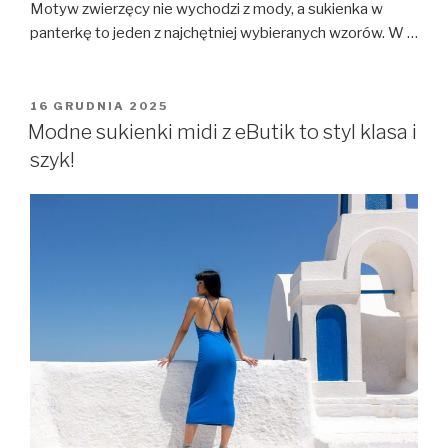
Motyw zwierzęcy nie wychodzi z mody, a sukienka w
panterkę to jeden z najchętniej wybieranych wzorów. W …
OPUBLIKOWANE
16 GRUDNIA 2025
W
Modne sukienki midi z eButik to styl klasa i
szyk!