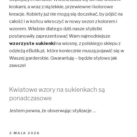
krokami, a wraz z nią lekkie, przewiewne i kolorowe
kreacje. Kobiety już nie mogą się doczekać, by pójść na
całość i w końcu wkroczyć w nowy sezon z kolorem i
wzorem. Właśnie dlatego dziś nasze stylistki
postanowiły zaprezentować Wam najmodniejsze
wzorzyste sukienki
na wiosnę, z polskiego sklepu z
odzieżą eButik.pl, które koniecznie muszą pojawić się w
Waszej garderobie. Gwarantuję – będzie stylowo jak
zawsze!
Kwiatowe wzory na sukienkach są
ponadczasowe
Jestem pewna, że obserwując stylizacje …
OPUBLIKOWANE
2 MAJA 2026