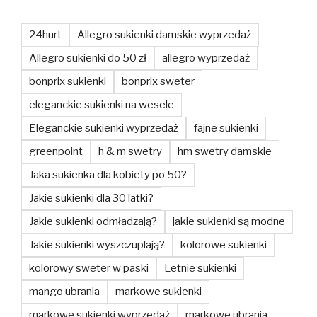
24hurt
Allegro sukienki damskie wyprzedaż
Allegro sukienki do 50 zł
allegro wyprzedaż
bonprix sukienki
bonprix sweter
eleganckie sukienki na wesele
Eleganckie sukienki wyprzedaż
fajne sukienki
greenpoint
h & m swetry
hm swetry damskie
Jaka sukienka dla kobiety po 50?
Jakie sukienki dla 30 latki?
Jakie sukienki odmładzają?
jakie sukienki są modne
Jakie sukienki wyszczuplają?
kolorowe sukienki
kolorowy sweter w paski
Letnie sukienki
mango ubrania
markowe sukienki
markowe sukienki wyprzedaż
markowe ubrania