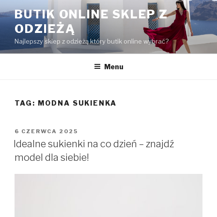
Przejdź
BUTIK ONLINE SKLEP Z
do
ODZIEŻĄ
treści
Najlepszy sklep z odzieżą który butik online wybrać?
Menu
TAG:
MODNA SUKIENKA
OPUBLIKOWANE
6 CZERWCA 2025
W
Idealne sukienki na co dzień – znajdź
model dla siebie!