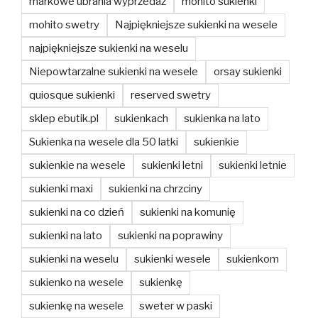
markowe ubrania wyprzedaż
mohito sukienki
mohito swetry
Najpiękniejsze sukienki na wesele
najpiękniejsze sukienki na weselu
Niepowtarzalne sukienki na wesele
orsay sukienki
quiosque sukienki
reserved swetry
sklep ebutik.pl
sukienkach
sukienka na lato
Sukienka na wesele dla 50 latki
sukienkie
sukienkie na wesele
sukienki letni
sukienki letnie
sukienki maxi
sukienki na chrzciny
sukienki na co dzień
sukienki na komunię
sukienki na lato
sukienki na poprawiny
sukienki na weselu
sukienki wesele
sukienkom
sukienko na wesele
sukienkę
sukienkę na wesele
sweter w paski