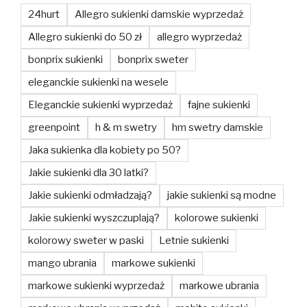
24hurt
Allegro sukienki damskie wyprzedaż
Allegro sukienki do 50 zł
allegro wyprzedaż
bonprix sukienki
bonprix sweter
eleganckie sukienki na wesele
Eleganckie sukienki wyprzedaż
fajne sukienki
greenpoint
h & m swetry
hm swetry damskie
Jaka sukienka dla kobiety po 50?
Jakie sukienki dla 30 latki?
Jakie sukienki odmładzają?
jakie sukienki są modne
Jakie sukienki wyszczuplają?
kolorowe sukienki
kolorowy sweter w paski
Letnie sukienki
mango ubrania
markowe sukienki
markowe sukienki wyprzedaż
markowe ubrania