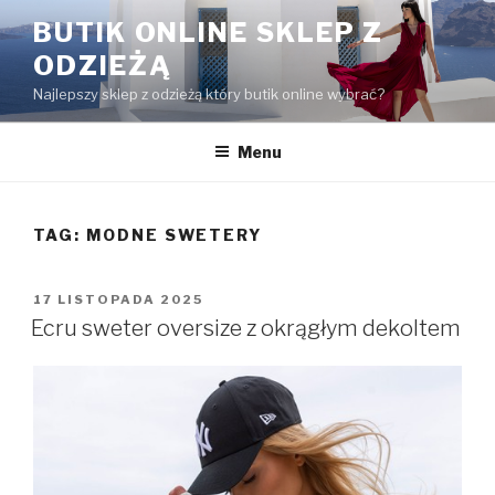
Przejdź
BUTIK ONLINE SKLEP Z
do
ODZIEŻĄ
treści
Najlepszy sklep z odzieżą który butik online wybrać?
Menu
TAG:
MODNE SWETERY
OPUBLIKOWANE
17 LISTOPADA 2025
W
Ecru sweter oversize z okrągłym dekoltem