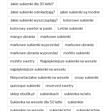
Jakie sukienki dla 30 latki?
Jakie sukienki odmładzają?
jakie sukienki są modne
Jakie sukienki wyszczuplają?
kolorowe sukienki
kolorowy sweter w paski
Letnie sukienki
mango ubrania
markowe sukienki
markowe sukienki wyprzedaż
markowe ubrania
markowe ubrania wyprzedaż
mohito sukienki
mohito swetry
Najpiękniejsze sukienki na wesele
najpiękniejsze sukienki na weselu
Niepowtarzalne sukienki na wesele
orsay sukienki
quiosque sukienki
reserved swetry
sklep ebutik.pl
sukienkach
sukienka na lato
Sukienka na wesele dla 50 latki
sukienkie
sukienkie na wesele
sukienki letni
sukienki letnie