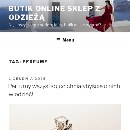
Przejdź
BUTIK ONLINE SKLEP Z
do
ODZIEŻĄ
treści
Najlepszy sklep z odzieżą który butik online wybrać?
Menu
TAG:
PERFUMY
OPUBLIKOWANE
1 GRUDNIA 2025
W
Perfumy wszystko, co chciałybyście o nich
wiedzieć!