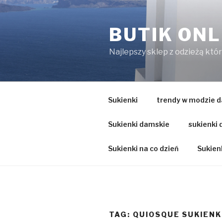
Przejdź
do
BUTIK ONL
treści
Najlepszy sklep z odzieżą któ
Sukienki
trendy w modzie d
Sukienki damskie
sukienki
Sukienki na co dzień
Sukienk
TAG:
QUIOSQUE SUKIENK