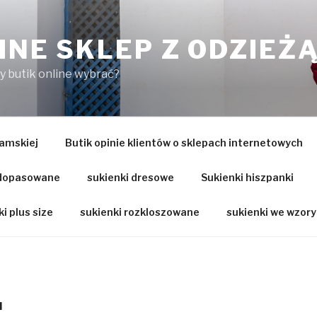
INE SKLEP Z ODZIEŻ
ry butik online wybrać?
amskiej
Butik opinie klientów o sklepach internetowych
 dopasowane
sukienki dresowe
Sukienki hiszpanki
i plus size
sukienki rozkloszowane
sukienki we wzory
I