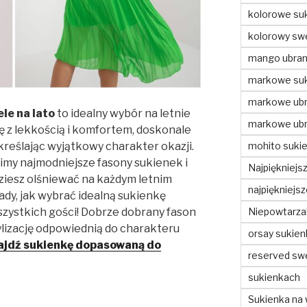
kolorowe suk
kolorowy swe
mango ubran
markowe suk
markowe ubr
le na lato
to idealny wybór na letnie
markowe ubr
ę z lekkością i komfortem, doskonale
mohito sukie
dkreślając wyjątkowy charakter okazji.
my najmodniejsze fasony sukienek i
Najpiękniejs
dziesz olśniewać na każdym letnim
najpiękniejs
rady, jak wybrać idealną sukienkę
Niepowtarzal
szystkich gości! Dobrze dobrany fason
ylizację odpowiednią do charakteru
orsay sukien
ajdź sukienkę dopasowaną do
reserved sw
sukienkach
Sukienka na 