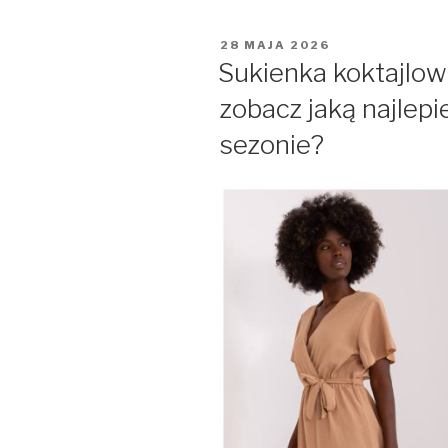
OPUBLIKOWANE
28 MAJA 2026
W
Sukienka koktajlow
zobacz jaką najlep
sezonie?