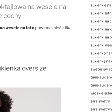
oktajlowa na wesele na
sukienkie na
sukienki letn
ze cechy
sukienki na c
na wesele na lato
powinna mieć kilka
sukienki na 
sukienki na 
sukienki wes
sukienko na
sukienkę na
kienka oversize
sweter świą
tanie sukienk
tanie sukienk
włoskie suki
zara swetry
zara swetry