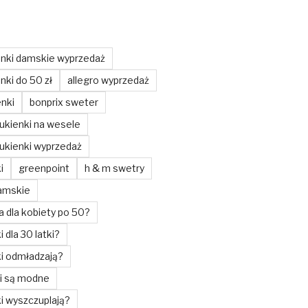
enki damskie wyprzedaż
nki do 50 zł
allegro wyprzedaż
enki
bonprix sweter
ukienki na wesele
ukienki wyprzedaż
i
greenpoint
h & m swetry
amskie
a dla kobiety po 50?
i dla 30 latki?
ki odmładzają?
ki są modne
ki wyszczuplają?