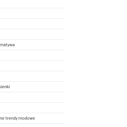
ernatywa
ienki
lne trendy modowe