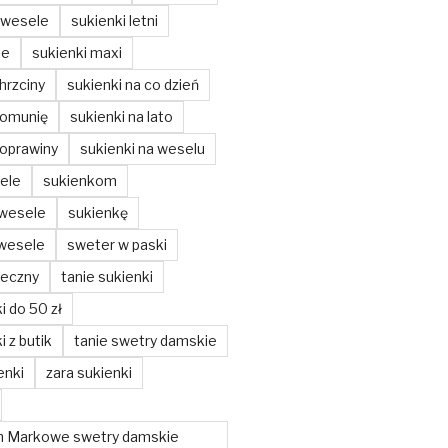
 wesele
sukienki letni
ie
sukienki maxi
hrzciny
sukienki na co dzień
komunię
sukienki na lato
poprawiny
sukienki na weselu
ele
sukienkom
 wesele
sukienkę
 wesele
sweter w paski
teczny
tanie sukienki
i do 50 zł
i z butik
tanie swetry damskie
enki
zara sukienki
m Markowe swetry damskie