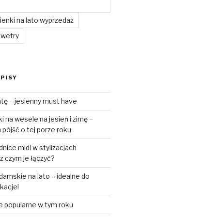
enki na lato wyprzedaż
swetry
PISY
tę – jesienny must have
 na wesele na jesień i zimę –
pójść o tej porze roku
ice midi w stylizacjach
z czym je łączyć?
amskie na lato – idealne do
akacje!
e popularne w tym roku