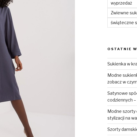
wyprzedaż
Zwiewne suki
świąteczne 
OSTATNIE W
Sukienka w kra
Modne sukienki
zobacz w czym 
Satynowe spódn
codziennych – 
Modne szorty d
stylizacji na w
Szorty damski