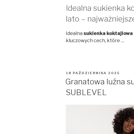
Idealna sukienka k
lato – najważniejs
Idealna
sukienka koktajlowa 
kluczowych cech, które …
OPUBLIKOWANE
18 PAŹDZIERNIKA 2025
W
Granatowa luźna su
SUBLEVEL