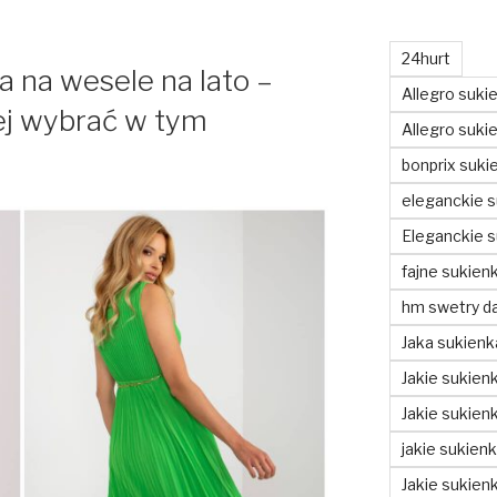
24hurt
a na wesele na lato –
Allegro suki
iej wybrać w tym
Allegro sukie
bonprix suki
eleganckie s
Eleganckie s
fajne sukienk
hm swetry d
Jaka sukienk
Jakie sukienk
Jakie sukien
jakie sukien
Jakie sukien