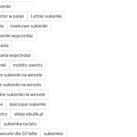
ienki
ter w paski
Letnie sukienki
ia
markowe sukienki
ienki wyprzedaż
ania
ania wyprzedaż
nki
mohito swetry
ze sukienki na wesele
ze sukienki na weselu
ne sukienki na wesele
ki
quiosque sukienki
etry
sklep ebutik.pl
sukienka na lato
wesele dla 50 latki
sukienkie