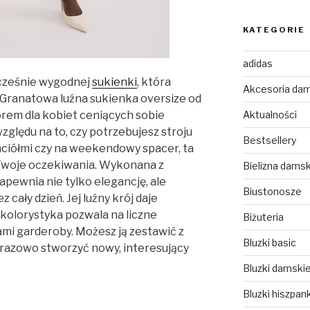
KATEGORIE
adidas
ocześnie wygodnej
sukienki
, która
Akcesoria da
? Granatowa luźna sukienka oversize od
Aktualności
rem dla kobiet ceniących sobie
zględu na to, czy potrzebujesz stroju
Bestsellery
jaciółmi czy na weekendowy spacer, ta
 Twoje oczekiwania. Wykonana z
Bielizna dams
apewnia nie tylko elegancję, ale
Biustonosze
cały dzień. Jej luźny krój daje
kolorystyka pozwala na liczne
Biżuteria
mi garderoby. Możesz ją zestawić z
Bluzki basic
razowo stworzyć nowy, interesujący
Bluzki damski
Bluzki hiszpank