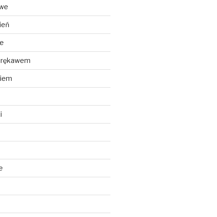
owe
ień
we
m rękawem
kiem
i
e