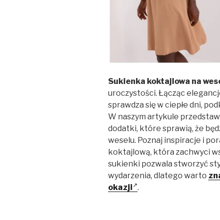
Sukienka koktajlowa na wese
uroczystości. Łącząc elegancj
sprawdza się w ciepłe dni, po
W naszym artykule przedstawi
dodatki, które sprawią, że bę
weselu. Poznaj inspiracje i po
koktajlową, która zachwyci w
sukienki pozwala stworzyć st
wydarzenia, dlatego warto
zn
okazji
.