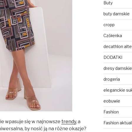
Buty
buty damskie
cropp
Czółenka
decathlon alt
DODATKI
dresy damskie
drogeria
eleganckie suk
eobuwie
Fashion
lnie wpasuje się w najnowsze
trendy
, a
Fashion aktua
iwersalna, by nosić ją na różne okazje?