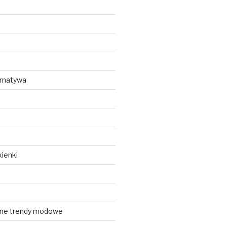
ernatywa
ienki
lne trendy modowe