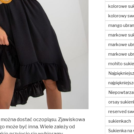
kolorowe suk
kolorowy swe
mango ubran
markowe suk
markowe ubr
markowe ubr
mohito sukie
Najpiękniejs
najpiękniejs
Niepowtarzal
orsay sukien
reserved sw
y można dostać oczopląsu. Zjawiskowa
sukienkach
o może być inna. Wiele zależy od
Sukienka na 
jakie przyjęcie się wybieramy.