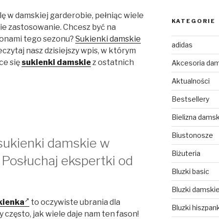
lę w damskiej garderobie, pełniąc wiele
KATEGORIE
kie zastosowanie. Chcesz być na
sonami tego sezonu?
Sukienki damskie
adidas
czytaj nasz dzisiejszy wpis, w którym
ce się
sukienki damskie
z ostatnich
Akcesoria da
Aktualności
Bestsellery
Bielizna dams
Biustonosze
 sukienki damskie w
Biżuteria
 Posłuchaj ekspertki od
Bluzki basic
Bluzki damski
kienka
to oczywiste ubrania dla
Bluzki hiszpank
 często, jak wiele daje nam ten fason!