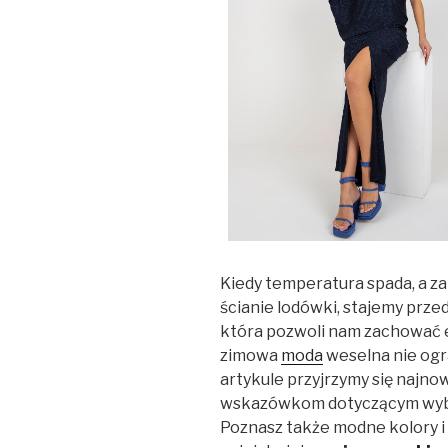
Kiedy temperatura spada, a za
ścianie lodówki, stajemy prz
która pozwoli nam zachować e
zimowa
moda
weselna nie ogr
artykule przyjrzymy się najn
wskazówkom dotyczącym wybo
Poznasz także modne kolory i 