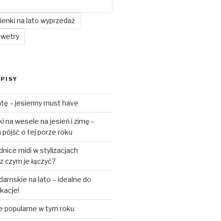
enki na lato wyprzedaż
swetry
PISY
tę – jesienny must have
 na wesele na jesień i zimę –
pójść o tej porze roku
ice midi w stylizacjach
z czym je łączyć?
amskie na lato – idealne do
akacje!
e popularne w tym roku