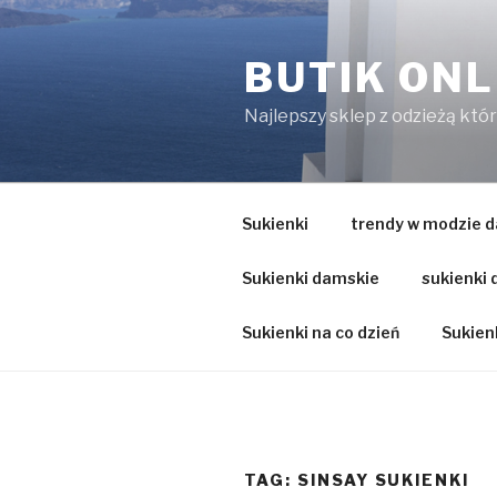
Przejdź
do
BUTIK ONL
treści
Najlepszy sklep z odzieżą któ
Sukienki
trendy w modzie d
Sukienki damskie
sukienki
Sukienki na co dzień
Sukienk
TAG:
SINSAY SUKIENKI