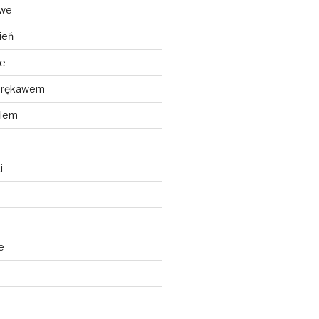
owe
ień
we
m rękawem
kiem
i
e