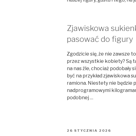
Zjawiskowa sukien
pasować do figury
Zgodzicie się, że nie zawsze 
przez wszystkie kobiety? Są t
na nas źle, chociaż podobały s
być na przykład zjawiskowa s
ramiona. Niestety nie będzie p
nadprogramowymi kilogramami.
podobnej …
OPUBLIKOWANE
26 STYCZNIA 2026
W