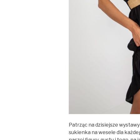
Patrząc na dzisiejsze wystaw
sukienka na wesele dla każdeg
naszej figury, gustu i tego, na 