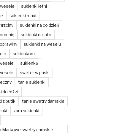
 wesele
sukienki letni
ie
sukienki maxi
hrzciny
sukienki na co dzień
komunię
sukienki na lato
poprawiny
sukienki na weselu
ele
sukienkom
 wesele
sukienkę
 wesele
sweter w paski
teczny
tanie sukienki
i do 50 zł
i z butik
tanie swetry damskie
enki
zara sukienki
m Markowe swetry damskie