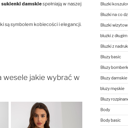
e
sukienki damskie
spełniają w naszej
Bluzki koszul
Bluzki na co dz
i są symbolem kobiecości i elegancji.
Bluzki wizyto
bluzki z długi
Bluzki z nadru
Bluzy basic
Bluzy bomberk
 wesele jakie wybrać w
Bluzy damskie
bluzy męskie
Bluzy rozpinan
Body
Body basic