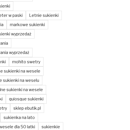
ienki
ter w paski
Letnie sukienki
ia
markowe sukienki
ienki wyprzedaż
ania
ania wyprzedaż
nki
mohito swetry
ze sukienki na wesele
ze sukienki na weselu
ne sukienki na wesele
ki
quiosque sukienki
etry
sklep ebutik.pl
sukienka na lato
wesele dla 50 latki
sukienkie