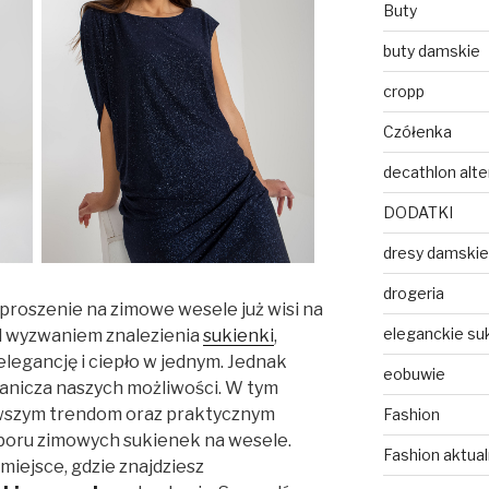
Buty
buty damskie
cropp
Czółenka
decathlon alt
DODATKI
dresy damskie
drogeria
proszenie na zimowe wesele już wisi na
eleganckie suk
ed wyzwaniem znalezienia
sukienki
,
legancję i ciepło w jednym. Jednak
eobuwie
anicza naszych możliwości. W tym
owszym trendom oraz praktycznym
Fashion
ru zimowych sukienek na wesele.
Fashion aktua
miejsce, gdzie znajdziesz