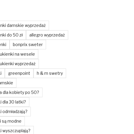
enki damskie wyprzedaż
nki do 50 zł
allegro wyprzedaż
enki
bonprix sweter
ukienki na wesele
ukienki wyprzedaż
i
greenpoint
h & m swetry
amskie
a dla kobiety po 50?
i dla 30 latki?
ki odmładzają?
ki są modne
ki wyszczuplają?