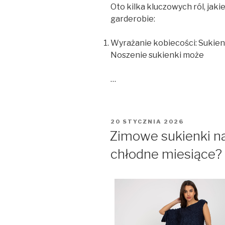
Oto kilka kluczowych ról, jaki
garderobie:
Wyrażanie kobiecości: Sukienk
Noszenie sukienki może
…
OPUBLIKOWANE
20 STYCZNIA 2026
W
Zimowe sukienki na
chłodne miesiące?