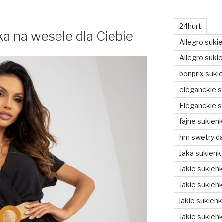
24hurt
a na wesele dla Ciebie
Allegro suki
Allegro sukie
bonprix suki
eleganckie s
Eleganckie s
fajne sukienk
hm swetry d
Jaka sukienk
Jakie sukienk
Jakie sukien
jakie sukien
Jakie sukien