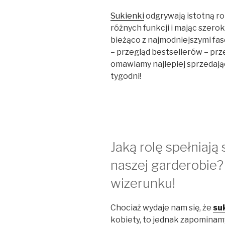
Sukienki
odgrywają istotną ro
różnych funkcji i mając szero
bieżąco z najmodniejszymi fa
– przegląd bestsellerów – prze
omawiamy najlepiej sprzedają
tygodni!
Jaką rolę spełniają
naszej garderobie?
wizerunku!
Chociaż wydaje nam się, że
su
kobiety, to jednak zapominamy