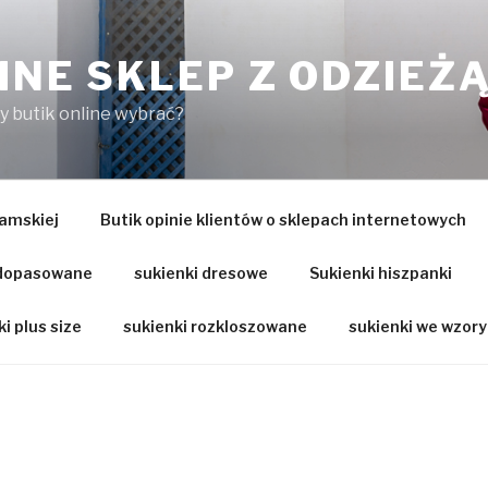
INE SKLEP Z ODZIEŻ
ry butik online wybrać?
amskiej
Butik opinie klientów o sklepach internetowych
 dopasowane
sukienki dresowe
Sukienki hiszpanki
i plus size
sukienki rozkloszowane
sukienki we wzory