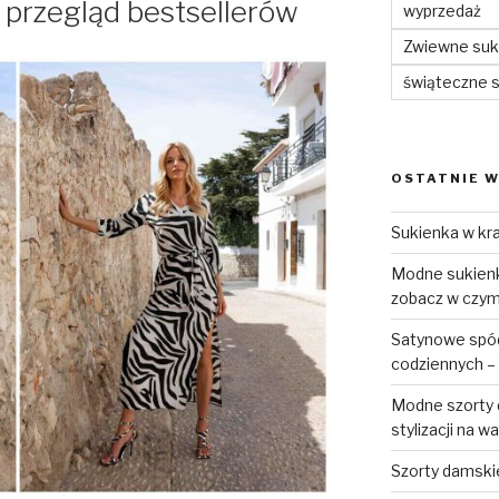
 przegląd bestsellerów
wyprzedaż
Zwiewne suki
świąteczne 
OSTATNIE W
Sukienka w kra
Modne sukienki
zobacz w czym 
Satynowe spódn
codziennych – 
Modne szorty d
stylizacji na w
Szorty damski