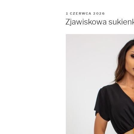
OPUBLIKOWANE
1 CZERWCA 2026
W
Zjawiskowa sukienk