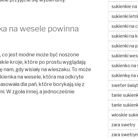
sukienkie na
sukienki letn
sukienki na c
ka na wesele powinna
sukienki na 
sukienki na 
to, co jest modne może być noszone
sukienki wes
akie kroje, które po prostu wyglądają
sukienko na
ię nam, gdy wisiały na wieszaku. To może
sukienkę na
ukienka na wesele, która ma odkryte
asowała dla pań, które borykają się z
sweter świą
 W zgoła innej, a jednocześnie
tanie sukienk
tanie sukienk
włoskie suki
zara swetry
zara swetry