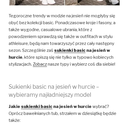
Tegoroczne trendy w modzie na jesień nie mogłyby się
obyć bez kolekcji basic. Ponadczasowe kroje i fasony, a
także wygodne, casualowe ubrania, które z
powodzeniem sprawdzą się także w outfitach w stylu
athleisure, będą nam towarzyszyć przez cały następny
sezon. Szczególnie zaś
sukienki basic
na jesień w
hurcie
, które spiszą się nie tylko w typowo kobiecych
stylizacjach.
Zobacz
nasze typy i wybierz coś dla siebie!
Sukienki basic na jesień w hurcie –
wybieramy najładniejszy model
Jakie
sukienki basic
na jesień w hurcie
wybrać?
Oprócz bawełnianych tub, strzałem w dziesiątkę będzie
także: