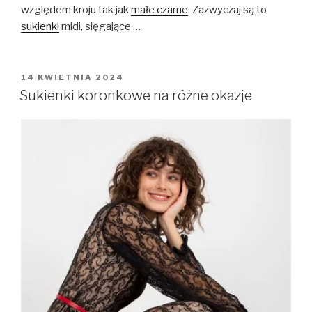
względem kroju tak jak
małe czarne
. Zazwyczaj są to
sukienki
midi, sięgające …
OPUBLIKOWANE
14 KWIETNIA 2024
W
Sukienki koronkowe na różne okazje