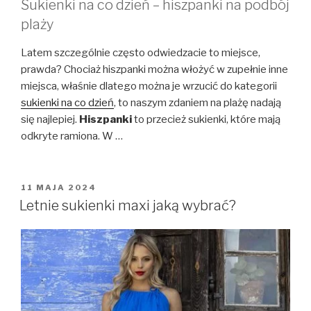
Sukienki na co dzień – hiszpanki na podbój
plaży
Latem szczególnie często odwiedzacie to miejsce,
prawda? Chociaż hiszpanki można włożyć w zupełnie inne
miejsca, właśnie dlatego można je wrzucić do kategorii
sukienki na co dzień
, to naszym zdaniem na plażę nadają
się najlepiej.
Hiszpanki
to przecież sukienki, które mają
odkryte ramiona. W …
OPUBLIKOWANE
11 MAJA 2024
W
Letnie sukienki maxi jaką wybrać?