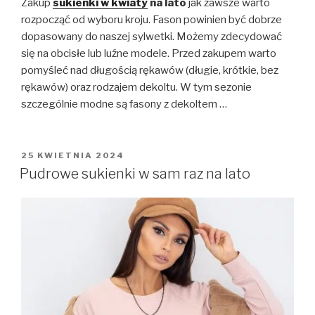
Zakup
sukienki w kwiaty
na lato
jak zawsze warto
rozpocząć od wyboru kroju. Fason powinien być dobrze
dopasowany do naszej sylwetki. Możemy zdecydować
się na obcisłe lub luźne modele. Przed zakupem warto
pomyśleć nad długością rękawów (długie, krótkie, bez
rękawów) oraz rodzajem dekoltu. W tym sezonie
szczególnie modne są fasony z dekoltem …
OPUBLIKOWANE
25 KWIETNIA 2024
W
Pudrowe sukienki w sam raz na lato