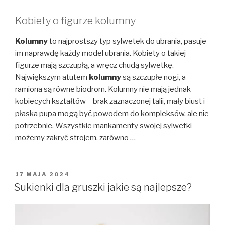
Kobiety o figurze kolumny
Kolumny
to najprostszy typ sylwetek do ubrania, pasuje
im naprawdę każdy model ubrania. Kobiety o takiej
figurze mają szczupłą, a wręcz chudą sylwetkę.
Największym atutem
kolumny
są szczupłe nogi, a
ramiona są równe biodrom. Kolumny nie mają jednak
kobiecych kształtów – brak zaznaczonej talii, mały biust i
płaska pupa mogą być powodem do kompleksów, ale nie
potrzebnie. Wszystkie mankamenty swojej sylwetki
możemy zakryć strojem, zarówno …
OPUBLIKOWANE
17 MAJA 2024
W
Sukienki dla gruszki jakie są najlepsze?