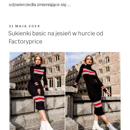
odzwierciedla zmieniające się …
OPUBLIKOWANE
31 MAJA 2024
W
Sukienki basic na jesień w hurcie od
Factoryprice