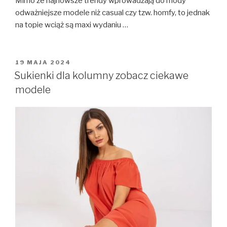
Mimo że najnowsze trendy wprowadzają do mody
odważniejsze modele niż casual czy tzw. homfy, to jednak
na topie wciąż są maxi wydaniu …
OPUBLIKOWANE
19 MAJA 2024
W
Sukienki dla kolumny zobacz ciekawe
modele