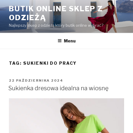
Przejdź
BUTIK ONLINE SKLEP Z
do
ODZIEŻĄ
treści
Najlepszy sklep z odzieżą który butik online wybrać?
Menu
TAG:
SUKIENKI DO PRACY
OPUBLIKOWANE
22 PAŹDZIERNIKA 2024
W
Sukienka dresowa idealna na wiosnę