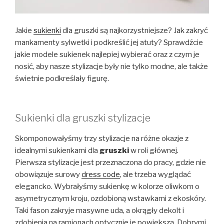
Jakie
sukienki
dla gruszki są najkorzystniejsze? Jak zakryć
mankamenty sylwetki i podkreślić jej atuty? Sprawdźcie
jakie modele sukienek najlepiej wybierać oraz z czym je
nosić, aby nasze stylizacje były nie tylko modne, ale także
świetnie podkreślały figurę.
Sukienki dla gruszki stylizacje
Skomponowałyśmy trzy stylizacje na różne okazje z
idealnymi sukienkami dla
gruszki
w roli głównej.
Pierwsza stylizacje jest przeznaczona do pracy, gdzie nie
obowiązuje surowy
dress code
, ale trzeba wyglądać
elegancko. Wybrałyśmy sukienkę w kolorze oliwkom o
asymetrycznym kroju, ozdobioną wstawkami z ekoskóry.
Taki fason zakryje masywne uda, a okrągły dekolt i
zdobienia na ramionach optycznie je powiększą. Dobrymi