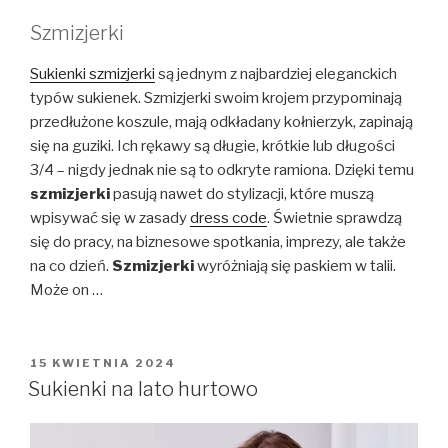
Szmizjerki
Sukienki szmizjerki
są jednym z najbardziej eleganckich
typów sukienek. Szmizjerki swoim krojem przypominają
przedłużone koszule, mają odkładany kołnierzyk, zapinają
się na guziki. Ich rękawy są długie, krótkie lub długości
3/4 – nigdy jednak nie są to odkryte ramiona. Dzięki temu
szmizjerki
pasują nawet do stylizacji, które muszą
wpisywać się w zasady
dress code
. Świetnie sprawdzą
się do pracy, na biznesowe spotkania, imprezy, ale także
na co dzień.
Szmizjerki
wyróżniają się paskiem w talii.
Może on …
OPUBLIKOWANE
15 KWIETNIA 2024
W
Sukienki na lato hurtowo