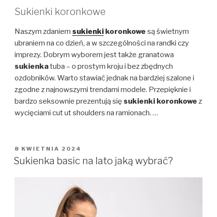
Sukienki koronkowe
Naszym zdaniem
sukienki
koronkowe
są świetnym
ubraniem na co dzień, a w szczególności na randki czy
imprezy. Dobrym wyborem jest także granatowa
sukienka
tuba – o prostym kroju i bez zbędnych
ozdobników. Warto stawiać jednak na bardziej szalone i
zgodne z najnowszymi trendami modele. Przepięknie i
bardzo seksownie prezentują się
sukienki koronkowe
z
wycięciami cut ut shoulders na ramionach. …
OPUBLIKOWANE
8 KWIETNIA 2024
W
Sukienka basic na lato jaką wybrać?