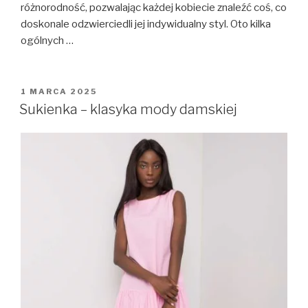
różnorodność, pozwalając każdej kobiecie znaleźć coś, co
doskonale odzwierciedli jej indywidualny styl. Oto kilka
ogólnych …
OPUBLIKOWANE
1 MARCA 2025
W
Sukienka – klasyka mody damskiej