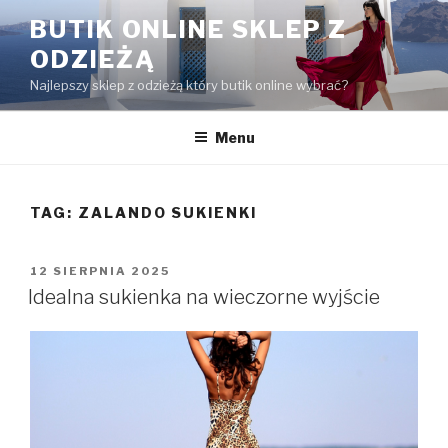
Przejdź
BUTIK ONLINE SKLEP Z
do
ODZIEŻĄ
treści
Najlepszy sklep z odzieżą który butik online wybrać?
Menu
TAG:
ZALANDO SUKIENKI
OPUBLIKOWANE
12 SIERPNIA 2025
W
Idealna sukienka na wieczorne wyjście