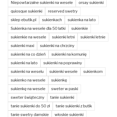
Niepowtarzalne sukienki na wesele
orsay sukienki
quiosque sukienki
reserved swetry
sklep ebutik.pl
sukienkach
sukienka na lato
Sukienka na wesele dla 50 latki
sukienkie
sukienkie na wesele
sukienki letni
sukienki letnie
sukienki maxi
sukienki na chrzciny
sukienki na co dzień
sukienki na komunię
sukienki na lato
sukienki na poprawiny
sukienki na weselu
sukienki wesele
sukienkom
sukienko na wesele
sukienkę
sukienkę na wesele
sweter w paski
sweter świąteczny
tanie sukienki
tanie sukienki do 50 zł
tanie sukienki z butik
tanie swetry damskie
włoskie sukienki