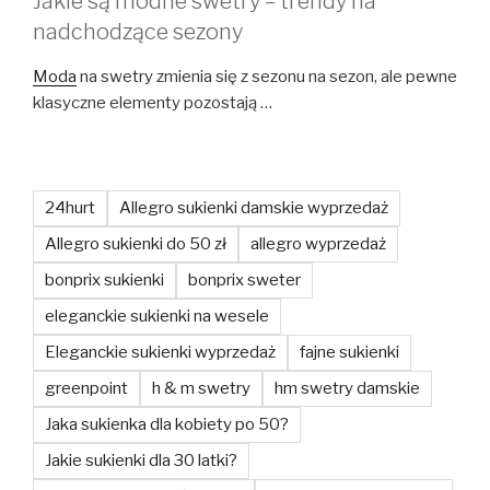
Jakie są modne swetry – trendy na
nadchodzące sezony
Moda
na swetry zmienia się z sezonu na sezon, ale pewne
klasyczne elementy pozostają …
24hurt
Allegro sukienki damskie wyprzedaż
Allegro sukienki do 50 zł
allegro wyprzedaż
bonprix sukienki
bonprix sweter
eleganckie sukienki na wesele
Eleganckie sukienki wyprzedaż
fajne sukienki
greenpoint
h & m swetry
hm swetry damskie
Jaka sukienka dla kobiety po 50?
Jakie sukienki dla 30 latki?