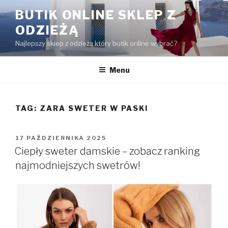
Przejdź
BUTIK ONLINE SKLEP Z
do
ODZIEŻĄ
treści
Najlepszy sklep z odzieżą który butik online wybrać?
Menu
TAG:
ZARA SWETER W PASKI
OPUBLIKOWANE
17 PAŹDZIERNIKA 2025
W
Ciepły sweter damskie – zobacz ranking
najmodniejszych swetrów!