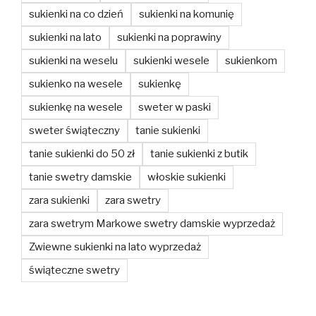
sukienki na co dzień
sukienki na komunię
sukienki na lato
sukienki na poprawiny
sukienki na weselu
sukienki wesele
sukienkom
sukienko na wesele
sukienkę
sukienkę na wesele
sweter w paski
sweter świąteczny
tanie sukienki
tanie sukienki do 50 zł
tanie sukienki z butik
tanie swetry damskie
włoskie sukienki
zara sukienki
zara swetry
zara swetrym Markowe swetry damskie wyprzedaż
Zwiewne sukienki na lato wyprzedaż
świąteczne swetry