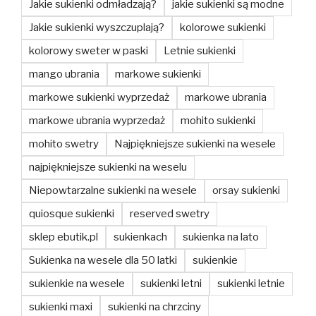
Jakie sukienki odmładzają?
jakie sukienki są modne
Jakie sukienki wyszczuplają?
kolorowe sukienki
kolorowy sweter w paski
Letnie sukienki
mango ubrania
markowe sukienki
markowe sukienki wyprzedaż
markowe ubrania
markowe ubrania wyprzedaż
mohito sukienki
mohito swetry
Najpiękniejsze sukienki na wesele
najpiękniejsze sukienki na weselu
Niepowtarzalne sukienki na wesele
orsay sukienki
quiosque sukienki
reserved swetry
sklep ebutik.pl
sukienkach
sukienka na lato
Sukienka na wesele dla 50 latki
sukienkie
sukienkie na wesele
sukienki letni
sukienki letnie
sukienki maxi
sukienki na chrzciny