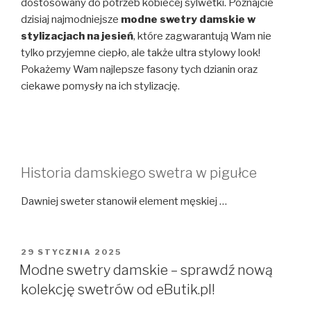
dostosowany do potrzeb kobiecej sylwetki. Poznajcie
dzisiaj najmodniejsze
modne swetry damskie w
stylizacjach na jesień
, które zagwarantują Wam nie
tylko przyjemne ciepło, ale także ultra stylowy look!
Pokażemy Wam najlepsze fasony tych dzianin oraz
ciekawe pomysły na ich stylizację.
Historia damskiego swetra w pigułce
Dawniej sweter stanowił element męskiej …
OPUBLIKOWANE
29 STYCZNIA 2025
W
Modne swetry damskie – sprawdź nową
kolekcję swetrów od eButik.pl!