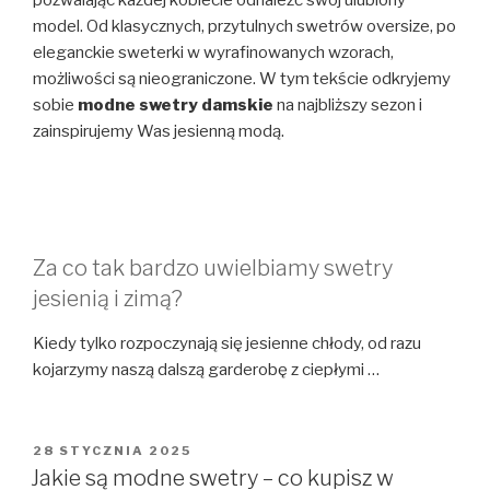
pozwalając każdej kobiecie odnaleźć swój ulubiony
model. Od klasycznych, przytulnych swetrów oversize, po
eleganckie sweterki w wyrafinowanych wzorach,
możliwości są nieograniczone. W tym tekście odkryjemy
sobie
modne swetry damskie
na najbliższy sezon i
zainspirujemy Was jesienną modą.
Za co tak bardzo uwielbiamy swetry
jesienią i zimą?
Kiedy tylko rozpoczynają się jesienne chłody, od razu
kojarzymy naszą dalszą garderobę z ciepłymi …
OPUBLIKOWANE
28 STYCZNIA 2025
W
Jakie są modne swetry – co kupisz w